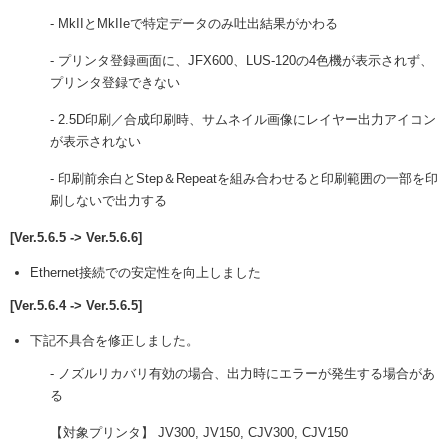
- MkIIとMkIIeで特定データのみ吐出結果がかわる
- プリンタ登録画面に、JFX600、LUS-120の4色機が表示されず、
プリンタ登録できない
- 2.5D印刷／合成印刷時、サムネイル画像にレイヤー出力アイコン
が表示されない
- 印刷前余白とStep＆Repeatを組み合わせると印刷範囲の一部を印
刷しないで出力する
[Ver.5.6.5 -> Ver.5.6.6]
Ethernet接続での安定性を向上しました
[Ver.5.6.4 -> Ver.5.6.5]
下記不具合を修正しました。
- ノズルリカバリ有効の場合、出力時にエラーが発生する場合があ
る
【対象プリンタ】 JV300, JV150, CJV300, CJV150