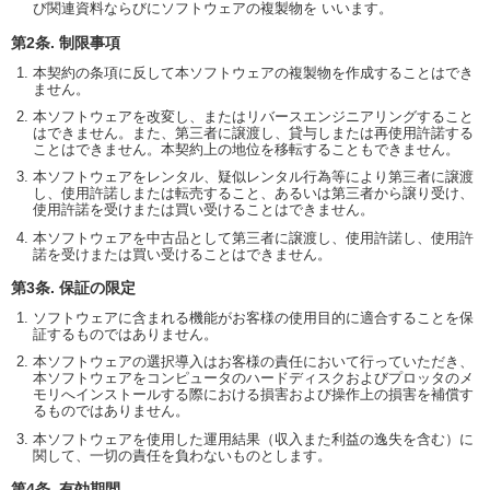
び関連資料ならびにソフトウェアの複製物を いいます。
第2条. 制限事項
本契約の条項に反して本ソフトウェアの複製物を作成することはでき
ません。
本ソフトウェアを改変し、またはリバースエンジニアリングすること
はできません。また、第三者に譲渡し、貸与しまたは再使用許諾する
ことはできません。本契約上の地位を移転することもできません。
本ソフトウェアをレンタル、疑似レンタル行為等により第三者に譲渡
し、使用許諾しまたは転売すること、あるいは第三者から譲り受け、
使用許諾を受けまたは買い受けることはできません。
本ソフトウェアを中古品として第三者に譲渡し、使用許諾し、使用許
諾を受けまたは買い受けることはできません。
第3条. 保証の限定
ソフトウェアに含まれる機能がお客様の使用目的に適合することを保
証するものではありません。
本ソフトウェアの選択導入はお客様の責任において行っていただき、
本ソフトウェアをコンピュータのハードディスクおよびプロッタのメ
モリへインストールする際における損害および操作上の損害を補償す
るものではありません。
本ソフトウェアを使用した運用結果（収入また利益の逸失を含む）に
関して、一切の責任を負わないものとします。
第4条. 有効期間