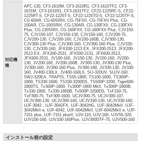
APC-130, CF3-1610M, CF3-1610R1, CF3-1610TF2, CF3-
1631M, CF3-1631R1, CF3-1631TF2, CF22-1225RC-S, CF22-
1225RT-S, CF22-1225T-S, CF22-1225TD-S, CF22-1225TF-S,
CG-60AR, CG-60SRIII, CG-75FXII, CG-75FXII Plus, CG-
100AR, CG-100SRIII, CG-130AR, CG-130FXII, CG-130FXII
Plus, CG-130SRIII, CG-160FXII, CG-160FXII Plus, CJV150-
75, CJV150-107, CJV150-130, CJV150-160, CJV200-75,
CJV200-130, CJV200-160, CJV200-160B, CJV300-130,
CJV300-130 Plus, CJV300-160, CJV300-160 Plus, CJV330-
130, CJV330-160, JFX200-1213 EX, JFX200-2513, JFX200-
2513 EX, JFX200-2531, JFX500-2131, JFX600-2513,
JFX600-2531, JV100-160, JV150-130, JV150-160, JV200-
対応機
130, JV200-160, JV200-160B, JV300-130, JV300-130 Plus,
種
JV300-160, JV300-160 Plus, JV300-190, JV330-130, JV330-
160, JV400-130LX, JV400-160LX, SIJ-320UV, SUJV-160,
SWJ-320EA, TRAPIS, TS55-1800, TS100-1600, TS300P-
1800, TS330-1600, TS330-3200DS, TS500P-3200, Tiger600-
1800TS, Tx300P-1800, Tx300P-1800 MkII, Tx300P-1800B,
Tx330-1800, Tx330-1800B, Tx500P-3200DS, TxF150-75,
TxF300-75, TxF300-1600, UCJV300-75, UCJV300-107,
UCJV300-130, UCJV300-160, UCJV330-130, UCJV330-160,
UJF-3042 , UJF-3042FX, UJF-3042HG, UJF-3042MkII, UJF-
3042MkII e, UJF-6042, UJF-6042MkII, UJF-6042MkII e, UJF-
7151 plus, UJF-7151 plusII, UJV-110, UJV-160, UJV55-320,
UJV100-160, UJV100-160Plus, UJV300DTF-75, UJV500-160
インストール前の設定