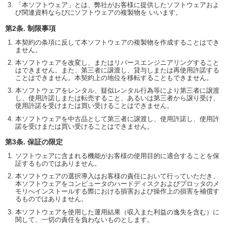
「本ソフトウェア」とは、弊社がお客様に提供したソフトウェアおよ
び関連資料ならびにソフトウェアの複製物を いいます。
第2条. 制限事項
本契約の条項に反して本ソフトウェアの複製物を作成することはでき
ません。
本ソフトウェアを改変し、またはリバースエンジニアリングすること
はできません。また、第三者に譲渡し、貸与しまたは再使用許諾する
ことはできません。本契約上の地位を移転することもできません。
本ソフトウェアをレンタル、疑似レンタル行為等により第三者に譲渡
し、使用許諾しまたは転売すること、あるいは第三者から譲り受け、
使用許諾を受けまたは買い受けることはできません。
本ソフトウェアを中古品として第三者に譲渡し、使用許諾し、使用許
諾を受けまたは買い受けることはできません。
第3条. 保証の限定
ソフトウェアに含まれる機能がお客様の使用目的に適合することを保
証するものではありません。
本ソフトウェアの選択導入はお客様の責任において行っていただき、
本ソフトウェアをコンピュータのハードディスクおよびプロッタのメ
モリへインストールする際における損害および操作上の損害を補償す
るものではありません。
本ソフトウェアを使用した運用結果（収入また利益の逸失を含む）に
関して、一切の責任を負わないものとします。