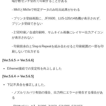
端が数センチ切れて印刷することがある
- MkIIとMkIIeで特定データのみ吐出結果がかわる
- プリンタ登録画面に、JFX600、LUS-120の4色機が表示されず、
プリンタ登録できない
- 2.5D印刷／合成印刷時、サムネイル画像にレイヤー出力アイコン
が表示されない
- 印刷前余白とStep＆Repeatを組み合わせると印刷範囲の一部を印
刷しないで出力する
[Ver.5.6.5 -> Ver.5.6.6]
Ethernet接続での安定性を向上しました
[Ver.5.6.4 -> Ver.5.6.5]
下記不具合を修正しました。
- ノズルリカバリ有効の場合、出力時にエラーが発生する場合があ
る