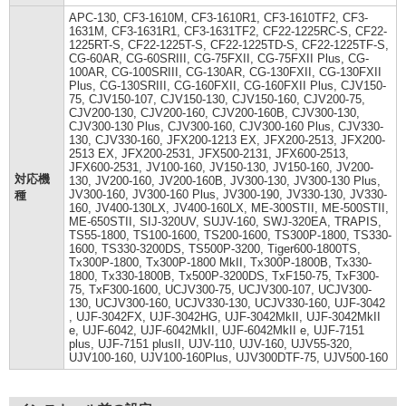
APC-130, CF3-1610M, CF3-1610R1, CF3-1610TF2, CF3-
1631M, CF3-1631R1, CF3-1631TF2, CF22-1225RC-S, CF22-
1225RT-S, CF22-1225T-S, CF22-1225TD-S, CF22-1225TF-S,
CG-60AR, CG-60SRIII, CG-75FXII, CG-75FXII Plus, CG-
100AR, CG-100SRIII, CG-130AR, CG-130FXII, CG-130FXII
Plus, CG-130SRIII, CG-160FXII, CG-160FXII Plus, CJV150-
75, CJV150-107, CJV150-130, CJV150-160, CJV200-75,
CJV200-130, CJV200-160, CJV200-160B, CJV300-130,
CJV300-130 Plus, CJV300-160, CJV300-160 Plus, CJV330-
130, CJV330-160, JFX200-1213 EX, JFX200-2513, JFX200-
2513 EX, JFX200-2531, JFX500-2131, JFX600-2513,
JFX600-2531, JV100-160, JV150-130, JV150-160, JV200-
対応機
130, JV200-160, JV200-160B, JV300-130, JV300-130 Plus,
JV300-160, JV300-160 Plus, JV300-190, JV330-130, JV330-
種
160, JV400-130LX, JV400-160LX, ME-300STII, ME-500STII,
ME-650STII, SIJ-320UV, SUJV-160, SWJ-320EA, TRAPIS,
TS55-1800, TS100-1600, TS200-1600, TS300P-1800, TS330-
1600, TS330-3200DS, TS500P-3200, Tiger600-1800TS,
Tx300P-1800, Tx300P-1800 MkII, Tx300P-1800B, Tx330-
1800, Tx330-1800B, Tx500P-3200DS, TxF150-75, TxF300-
75, TxF300-1600, UCJV300-75, UCJV300-107, UCJV300-
130, UCJV300-160, UCJV330-130, UCJV330-160, UJF-3042
, UJF-3042FX, UJF-3042HG, UJF-3042MkII, UJF-3042MkII
e, UJF-6042, UJF-6042MkII, UJF-6042MkII e, UJF-7151
plus, UJF-7151 plusII, UJV-110, UJV-160, UJV55-320,
UJV100-160, UJV100-160Plus, UJV300DTF-75, UJV500-160