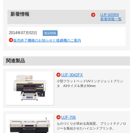
新着情報
UJF-605RII
新着情報一覧
2014年07月02日
製品情報
販売終了機種のお知らせと後継機のご案内
関連製品
UJF-3042FX
小型フラットベッドUVインクジェットプリン
タ A3サイズ＆厚さ50mm
UJF-706
ものづくりが求める高画質。 プリントテクノロ
ジーを集結させたハイエンドプリンタ。