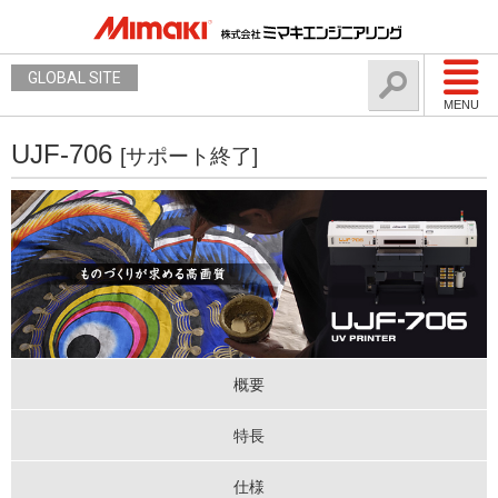
GLOBAL SITE
MENU
UJF-706
[サポート終了]
概要
特長
仕様