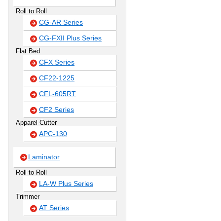
Roll to Roll
CG-AR Series
CG-FXII Plus Series
Flat Bed
CFX Series
CF22-1225
CFL-605RT
CF2 Series
Apparel Cutter
APC-130
Laminator
Roll to Roll
LA-W Plus Series
Trimmer
AT Series