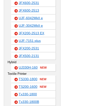
JFX600-2531
JFX600-2513
UJF-6042MkII e
UJF-3042MkII e
JFX200-2513 EX
UJF-7151 plus
JFX200-2531
JFX500-2131
Hybrid
UJ330H-160
NEW
Textile Printer
TS330-1800
NEW
TS200-1600
NEW
Tx330-1800
Tx330-1800B