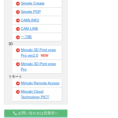
Simple Create
Simple POP
CAMLINK2
CAM LINK
一刀彫
3D
Mimaki 3D Print prep
Pro ver2.0
NEW
Mimaki 3D Print prep
Pro
リモート
Mimaki Remote Access
Mimaki Cloud
Technology PICT
お問い合わせは営業所へ