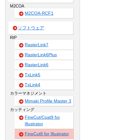
M2COA
M2COA-RCF1
ソフトウェア
RIP
RasterLink7
RasterLink6Plus
RasterLink6
TxLink5
TxLink4
カラーマネジメント
Mimaki Profile Master 3
カッティング
FineCut/Coat9 for
Illustrator
FineCut8 for Illustrator