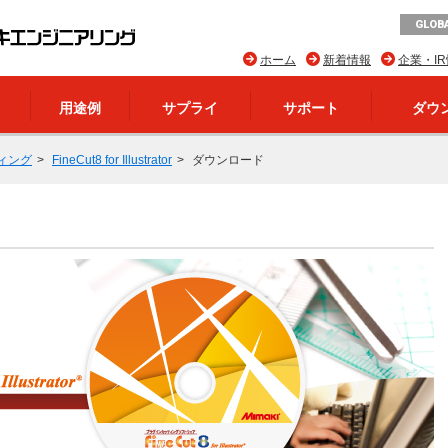
GLOBA
ホーム
新着情報
企業・I
用途例
サプライ
サポート
ダウ
ィング
FineCut8 for Illustrator
ダウンロード