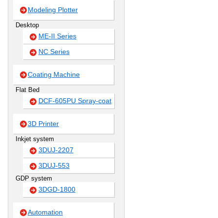
Modeling Plotter
Desktop
ME-II Series
NC Series
Coating Machine
Flat Bed
DCF-605PU Spray-coat
3D Printer
Inkjet system
3DUJ-2207
3DUJ-553
GDP system
3DGD-1800
Automation