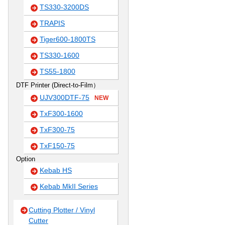
TS330-3200DS
TRAPIS
Tiger600-1800TS
TS330-1600
TS55-1800
DTF Printer (Direct-to-Film）
UJV300DTF-75
NEW
TxF300-1600
TxF300-75
TxF150-75
Option
Kebab HS
Kebab MkII Series
Cutting Plotter / Vinyl
Cutter