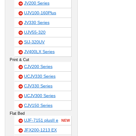
JV200 Series
UJV100-160Plus
JV330 Series
UJV55-320
SIJ-320UV
JV400LX Series
Print & Cut
CJV200 Series
UCJV330 Series
CJV330 Series
UCJV300 Series
CJV150 Series
Flat Bed
UJF-7151 plusII e
NEW
JFX200-1213 EX