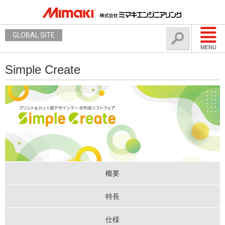
GLOBAL SITE
MENU
Simple Create
概要
特長
仕様