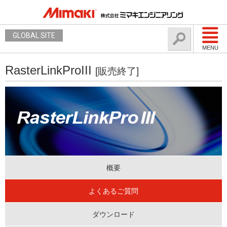
GLOBAL SITE
MENU
RasterLinkProIII
[販売終了]
概要
よくあるご質問
ダウンロード