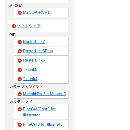
M2COA
M2COA-RCF1
ソフトウェア
RIP
RasterLink7
RasterLink6Plus
RasterLink6
TxLink5
TxLink4
カラーマネジメント
Mimaki Profile Master 3
カッティング
FineCut/Coat9 for
Illustrator
FineCut8 for Illustrator