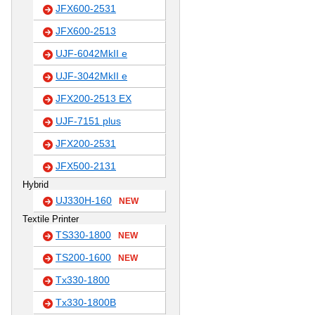
JFX600-2531
JFX600-2513
UJF-6042MkII e
UJF-3042MkII e
JFX200-2513 EX
UJF-7151 plus
JFX200-2531
JFX500-2131
Hybrid
UJ330H-160
NEW
Textile Printer
TS330-1800
NEW
TS200-1600
NEW
Tx330-1800
Tx330-1800B