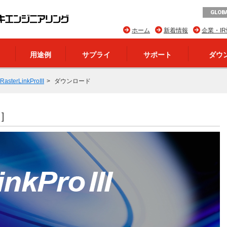
GLOBA
ホーム
新着情報
企業・I
用途例
サプライ
サポート
ダウ
RasterLinkProIII
ダウンロード
]