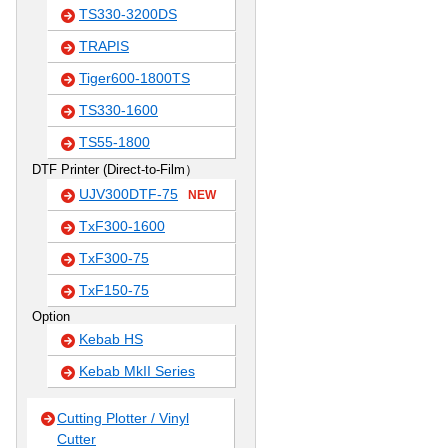
TS330-3200DS
TRAPIS
Tiger600-1800TS
TS330-1600
TS55-1800
DTF Printer (Direct-to-Film）
UJV300DTF-75
NEW
TxF300-1600
TxF300-75
TxF150-75
Option
Kebab HS
Kebab MkII Series
Cutting Plotter / Vinyl
Cutter