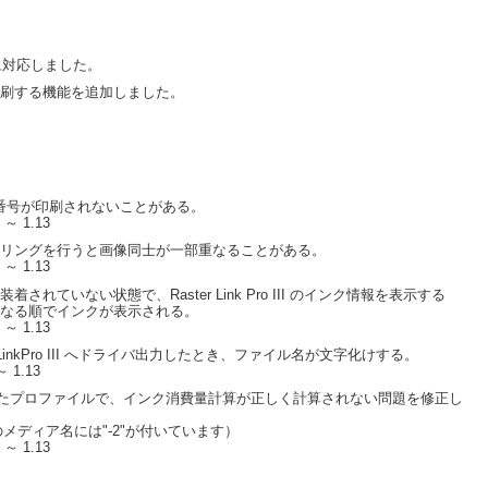
ンクに対応しました。
刷する機能を追加しました。
番号が印刷されないことがある。
0 ～ 1.13
リングを行うと画像同士が一部重なることがある。
0 ～ 1.13
ていない状態で、Raster Link Pro III のインク情報を表示する
なる順でインクが表示される。
0 ～ 1.13
らRasterLinkPro III へドライバ出力したとき、ファイル名が文字化けする。
～ 1.13
に対応したプロファイルで、インク消費量計算が正しく計算されない問題を修正し
ルのメディア名には"-2"が付いています）
0 ～ 1.13