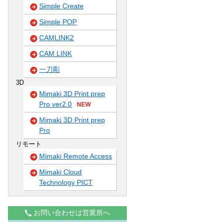
Simple Create
Simple POP
CAMLINK2
CAM LINK
一刀彫
3D
Mimaki 3D Print prep
Pro ver2.0
NEW
Mimaki 3D Print prep
Pro
リモート
Mimaki Remote Access
Mimaki Cloud
Technology PICT
お問い合わせは営業所へ