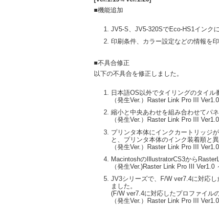
■機能追加
JV5-S、JV5-320SでEco-HS1イ
印刷条件、カラー設定などの情報を印
■不具合修正
以下の不具合を修正しました。
日本語OS以外でタイリングのタイル
（発生Ver.）Raster Link Pro III Ver1.
縮小と中央あわせを組み合わせてパネ
（発生Ver.）Raster Link Pro III Ver1.
プリンタ本体にインクカートリッジが装着され
と、プリンタ本体のインク装着順と異
（発生Ver.）Raster Link Pro III Ver1.
MacintoshのIllustratorCS3か
（発生Ver.)Raster Link Pro III Ver1.0 
JV3シリーズで、F/W ver7.4
ました。
(F/W ver7.4に対応したプロファイ
（発生Ver.）Raster Link Pro III Ver1.