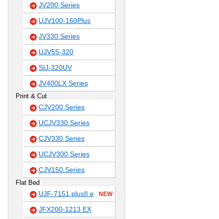
JV200 Series
UJV100-160Plus
JV330 Series
UJV55-320
SIJ-320UV
JV400LX Series
Print & Cut
CJV200 Series
UCJV330 Series
CJV330 Series
UCJV300 Series
CJV150 Series
Flat Bed
UJF-7151 plusII e
NEW
JFX200-1213 EX