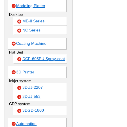
Modeling Plotter
Desktop
ME-II Series
NC Series
Coating Machine
Flat Bed
DCF-605PU Spray-coat
3D Printer
Inkjet system
3DUJ-2207
3DUJ-553
GDP system
3DGD-1800
Automation