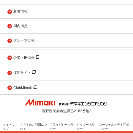
新着情報
国内拠点
グループ会社
企業・IR情報
採用サイト
ClubMimaki
長野県東御市滋野乙2182番地3
サイトマ
サイトのご利用につ
プライバシーポリ
クッキーポリ
ソーシャルメディアポ
ップ
いて
シー
シー
リシー