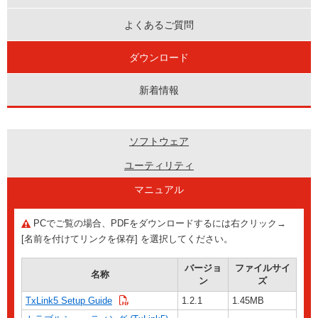
よくあるご質問
ダウンロード
新着情報
ソフトウェア
ユーティリティ
マニュアル
PCでご覧の場合、PDFをダウンロードするには右クリック→
[名前を付けてリンクを保存] を選択してください。
バージョ
ファイルサイ
名称
ン
ズ
TxLink5 Setup Guide
1.2.1
1.45MB