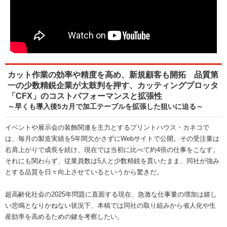
カット作業の効率や精度を高め、新規顧客も開拓 品質第
一の少数精鋭企業が太鼓判を押す、カッティングプロッタ
「CFX」のコストパフォーマンスと拡張性
～早くも導入後5カ月で加工テーブルを拡張した狙いに迫る～
イベントや展示会の装飾関連を主力とするプリントハウス・カネコで
は、毎月の製造実績を5年間欠かさずにWebサイトで公開。その受注量は
右肩上がりで成長を続け、現在では当初に比べて約4倍の仕事をこなす。
それにも関わらず、従業員数は5人と少数精鋭を貫いたまま、同社が強み
とする品質を日々向上させているというから驚きだ。
超高齢化社会の2025年問題に直面する現在、急激な仕事量の増加は嬉し
い悲鳴となりかねない状況下、本稿では同社の取り組みから省人化や生
産効率を高めるための鍵を考察したい。