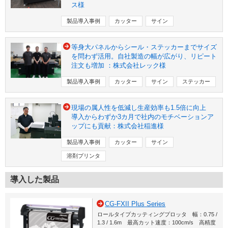
ス様
製品導入事例
カッター
サイン
等身大パネルからシール・ステッカーまでサイズ
を問わず活用。自社製造の幅が広がり、リピート
注文も増加 ：株式会社レック様
製品導入事例
カッター
サイン
ステッカー
現場の属人性を低減し生産効率も1.5倍に向上
導入からわずか3カ月で社内のモチベーションア
ップにも貢献：株式会社稲進様
製品導入事例
カッター
サイン
溶剤プリンタ
導入した製品
CG-FXII Plus Series
ロールタイプカッティングプロッタ 幅：0.75 /
1.3 / 1.6m 最高カット速度：100cm/s 高精度