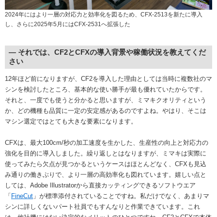
2024年にはより一層の対応力と効率化を図るため、CFX-2513を新たに導入
し、さらに2025年5月にはCFX-2531へ拡張した
― それでは、CF2とCFXの導入背景や稼働状況を教えてくだ
さい
12年ほど前になりますが、CF2を導入した理由としては当時に複数社のマ
シンを検討したところ、基本的な使い勝手が最も優れていたからです。
それと、一度でも使うと分かると思いますが、ミマキクオリティという
か、どの機種も品質に一定の安定感があるのですよね。やはり、そこは
マシン選定ではとても大きな要素になります。
CFXは、最大100cm/秒の加工速度を生かした、生産性の向上と対応力の
強化を目的に導入しました。繰り返しとはなりますが、ミマキは実際に
使ってみたら欠点が見つかるというケースはほとんどなく、CFXも見込
み通りの働きぶりで、より一層の高効率化も図れています。嬉しい点と
しては、Adobe Illustratorから直接カッティングできるソフトウエア
「
FineCut
」が標準添付されていることですね。私だけでなく、あまりマ
シンに詳しくないパート社員でもすんなりと作業できています。これ