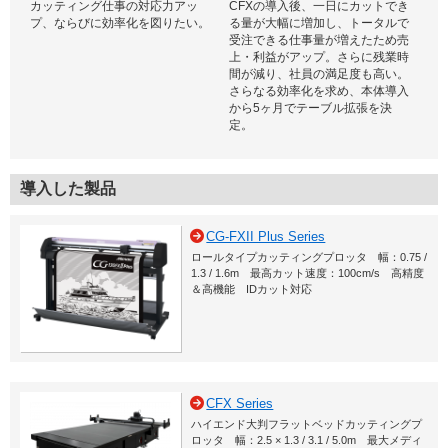
カッティング仕事の対応力アッ
CFXの導入後、一日にカットでき
プ、ならびに効率化を図りたい。
る量が大幅に増加し、トータルで
受注できる仕事量が増えたため売
上・利益がアップ。さらに残業時
間が減り、社員の満足度も高い。
さらなる効率化を求め、本体導入
から5ヶ月でテーブル拡張を決
定。
導入した製品
CG-FXII Plus Series
ロールタイプカッティングプロッタ 幅：0.75 /
1.3 / 1.6m 最高カット速度：100cm/s 高精度
＆高機能 IDカット対応
CFX Series
ハイエンド大判フラットベッドカッティングプ
ロッタ 幅：2.5 × 1.3 / 3.1 / 5.0m 最大メディ