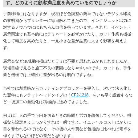
す。どのように顧客満足度を高めているのでしょうか
手前味噌にはなりますが、現在ほど色調整の簡単ではないデジタル印刷
の黎明期からプリンターに毎日触れてきたので、インクジェット出力に
対するノウハウにはもちろん自信を持っています。それと、イベント・
展示関連でも基本的にはラミネートを必ずかけたり、カット作業も機械
化して精度を高めたりと、一見小さな差が品質に大きく影響を与えま
す。
展示会など短期屋内掲出だとラミは不要と思われるかもしれませんが、
現場目線で見ると施工不良の要因になりやすいのです。カットも、手作
業と機械では正確性に差が出るのは明白ですよね。
当社では創業時からカッティングプロッターを導入し、次いで法人化し
た翌年にもフラットベッドタイプの「
CF2-1218
」をいち早く設置するな
ど、後加工の自動化は積極的に進めてきました。
例えば、人の手で正円を切るときの時間と労力を想像してください。機
械なら設定さえしっかりすれば一瞬ですよ。イニシャルコストばかりに
目を奪われるのではなく、その後の人件費など包括的に比べれば電卓を
弾くまでもないほどの差だと思います。