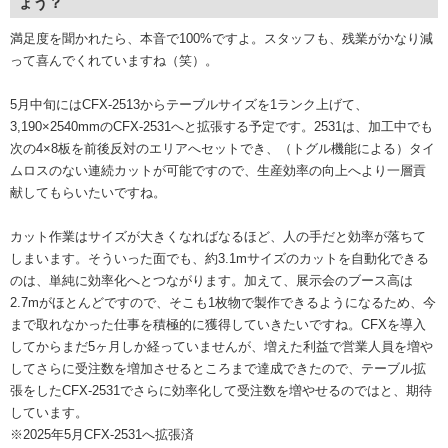
ょう？
満足度を聞かれたら、本音で100%ですよ。スタッフも、残業がかなり減
って喜んでくれていますね（笑）。
5月中旬にはCFX-2513からテーブルサイズを1ランク上げて、
3,190×2540mmのCFX-2531へと拡張する予定です。2531は、加工中でも
次の4×8板を前後反対のエリアへセットでき、（トグル機能による）タイ
ムロスのない連続カットが可能ですので、生産効率の向上へより一層貢
献してもらいたいですね。
カット作業はサイズが大きくなればなるほど、人の手だと効率が落ちて
しまいます。そういった面でも、約3.1mサイズのカットを自動化できる
のは、単純に効率化へとつながります。加えて、展示会のブース高は
2.7mがほとんどですので、そこも1枚物で製作できるようになるため、今
まで取れなかった仕事を積極的に獲得していきたいですね。CFXを導入
してからまだ5ヶ月しか経っていませんが、増えた利益で営業人員を増や
してさらに受注数を増加させるところまで達成できたので、テーブル拡
張をしたCFX-2531でさらに効率化して受注数を増やせるのではと、期待
しています。
※2025年5月CFX-2531へ拡張済