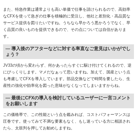
また、特急作業は通常よりも高い単価で仕事を請けられるので、高効率
なCFXを使って急ぎの仕事を積極的に受注し、他社と差別化・高品質な
サービス提供を図りたいですね。うちなら早かろう悪かろうでなく、早
く品質の良いものを提供できるので、その点については自信がありま
す。
― 導入後のアフターなどに対する率直なご意見はいかがでし
ょう？
JV33の頃から変わらず、何かあったらすぐに駆け付けてくれるので、逆
にびっくりします。マメだなぁって思いますね。加えて、国産という点
も考慮してCFXを導入しています。部品交換などで時間を要したら、生
産性の強化や効率化を図った意味がなくなってしまいますからね。
― 最後にCFXの導入を検討しているユーザーに一言コメント
をお願いします
この価格帯で、この性能という点を鑑みれば、コストパフォーマンスは
圧巻です。使ってみて不満な要素もなく、もし迷っている方に相談され
たら、太鼓判を押してお勧めしますね。