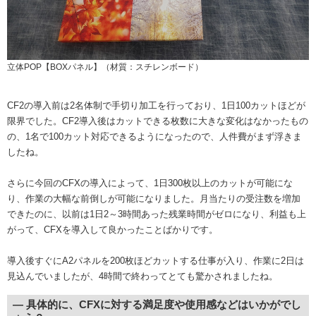
立体POP【BOXパネル】（材質：スチレンボード）
CF2の導入前は2名体制で手切り加工を行っており、1日100カットほどが
限界でした。CF2導入後はカットできる枚数に大きな変化はなかったもの
の、1名で100カット対応できるようになったので、人件費がまず浮きま
したね。
さらに今回のCFXの導入によって、1日300枚以上のカットが可能にな
り、作業の大幅な前倒しが可能になりました。月当たりの受注数を増加
できたのに、以前は1日2～3時間あった残業時間がゼロになり、利益も上
がって、CFXを導入して良かったことばかりです。
導入後すぐにA2パネルを200枚ほどカットする仕事が入り、作業に2日は
見込んでいましたが、4時間で終わってとても驚かされましたね。
― 具体的に、CFXに対する満足度や使用感などはいかがでし