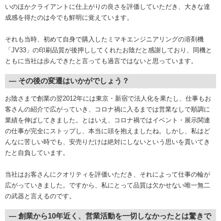
いのほかクライアントに仕上がりの良さを評価していただき、大きな達
成感を得たのは今でも鮮明に覚えています。
それも当時、初めて自身で購入したミマキエンジニアリングの溶剤機
「JV33」の印刷品質が後押ししてくれたお陰だと感謝しており、同機と
ともに当社は歩んできたと言っても過言ではないと思っています。
― その後の変遷はいかがでしょう？
お陰さまで創業の翌2012年には東京・新宿で法人化を果たし、仕事もお
客さんの紹介で広がっていき、コロナ禍に入るまでは営業なしで順調に
業績を伸ばしてきました。とはいえ、コロナ禍ではイベント・展示関連
の仕事が完全にストップし、本当に頭を抱えましたね。しかし、私はど
んなに苦しい時でも、安売りだけは絶対にしないという思いを貫いてき
たと自負しています。
当社はお客さんにクオリティを評価いただき、それによって仕事の輪が
広がっていきました。ですから、私にとって品質は欠かせない唯一無二
の武器と言えるのです。
― 創業から10年近く、営業活動を一切しなかったとは驚きで