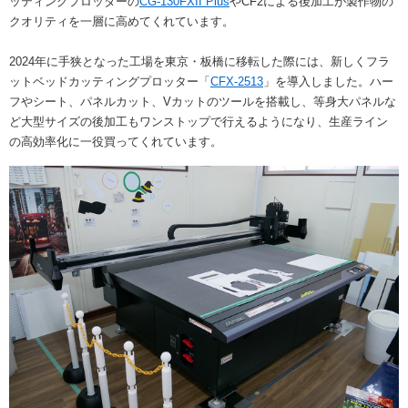
ッティングプロッターの
CG-130FXII Plus
やCF2による後加工が製作物の
クオリティを一層に高めてくれています。
2024年に手狭となった工場を東京・板橋に移転した際には、新しくフラ
ットベッドカッティングプロッター「
CFX-2513
」を導入しました。ハー
フやシート、パネルカット、Vカットのツールを搭載し、等身大パネルな
ど大型サイズの後加工もワンストップで行えるようになり、生産ライン
の高効率化に一役買ってくれています。