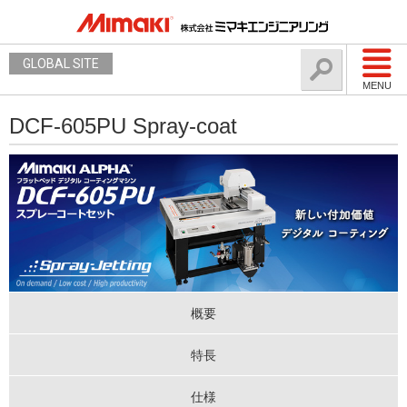
GLOBAL SITE
MENU
DCF-605PU Spray-coat
概要
特長
仕様