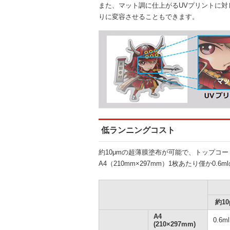
また、マット調に仕上がるUVプリントに
りに変容させることもできます。
低ランニングコスト
約10μmの超薄膜塗布が可能で、トップコ
A4（210mm×297mm）1枚あたり僅か0
約10
A4
0.6ml
(210×297mm)