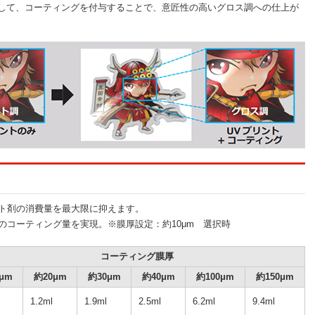
対して、コーティングを付与することで、意匠性の高いグロス調への仕上が
ート剤の消費量を最大限に抑えます。
.6mlのコーティング量を実現。※膜厚設定：約10μm 選択時
コーティング膜厚
μm
約20μm
約30μm
約40μm
約100μm
約150μm
1.2ml
1.9ml
2.5ml
6.2ml
9.4ml