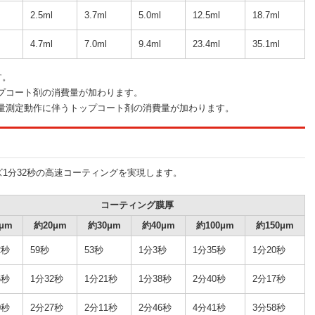
2.5ml
3.7ml
5.0ml
12.5ml
18.7ml
4.7ml
7.0ml
9.4ml
23.4ml
35.1ml
す。
プコート剤の消費量が加わります。
流量測定動作に伴うトップコート剤の消費量が加わります。
イズ1分32秒の高速コーティングを実現します。
コーティング膜厚
μm
約20μm
約30μm
約40μm
約100μm
約150μm
2秒
59秒
53秒
1分3秒
1分35秒
1分20秒
6秒
1分32秒
1分21秒
1分38秒
2分40秒
2分17秒
0秒
2分27秒
2分11秒
2分46秒
4分41秒
3分58秒