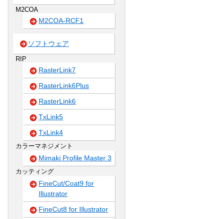
M2COA
M2COA-RCF1
ソフトウェア
RIP
RasterLink7
RasterLink6Plus
RasterLink6
TxLink5
TxLink4
カラーマネジメント
Mimaki Profile Master 3
カッティング
FineCut/Coat9 for
Illustrator
FineCut8 for Illustrator