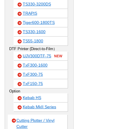
TS330-3200DS
TRAPIS
Tiger600-1800TS
TS330-1600
TS55-1800
DTF Printer (Direct-to-Film）
UJV300DTF-75
NEW
TxF300-1600
TxF300-75
TxF150-75
Option
Kebab HS
Kebab MkII Series
Cutting Plotter / Vinyl
Cutter