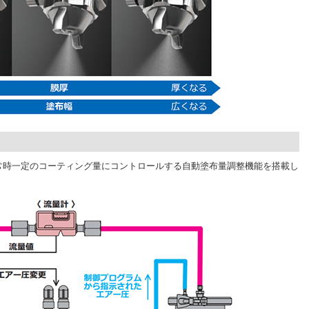
常時一定のコーティング量にコントロールする自動塗布量調整機能を搭載し