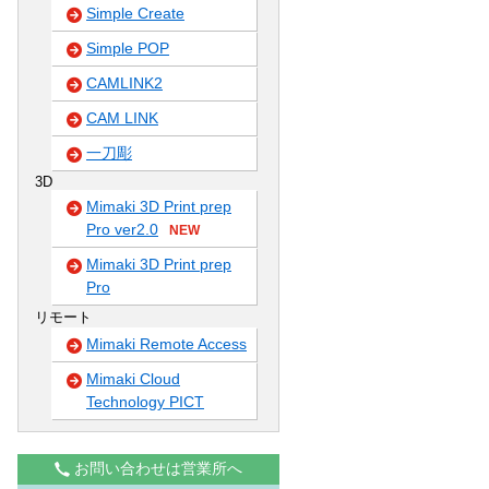
Simple Create
Simple POP
CAMLINK2
CAM LINK
一刀彫
3D
Mimaki 3D Print prep
Pro ver2.0
NEW
Mimaki 3D Print prep
Pro
リモート
Mimaki Remote Access
Mimaki Cloud
Technology PICT
お問い合わせは営業所へ