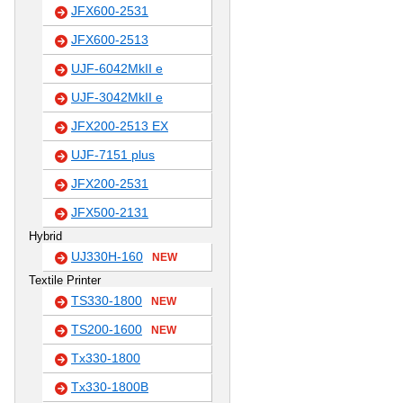
JFX600-2531
JFX600-2513
UJF-6042MkII e
UJF-3042MkII e
JFX200-2513 EX
UJF-7151 plus
JFX200-2531
JFX500-2131
Hybrid
UJ330H-160
NEW
Textile Printer
TS330-1800
NEW
TS200-1600
NEW
Tx330-1800
Tx330-1800B