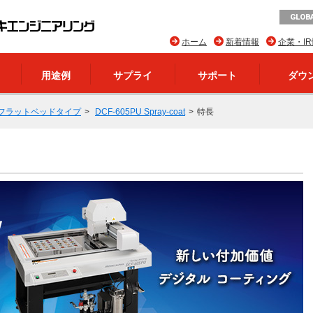
GLOBA
ホーム
新着情報
企業・I
用途例
サプライ
サポート
ダウ
フラットベッドタイプ
DCF-605PU Spray-coat
特長