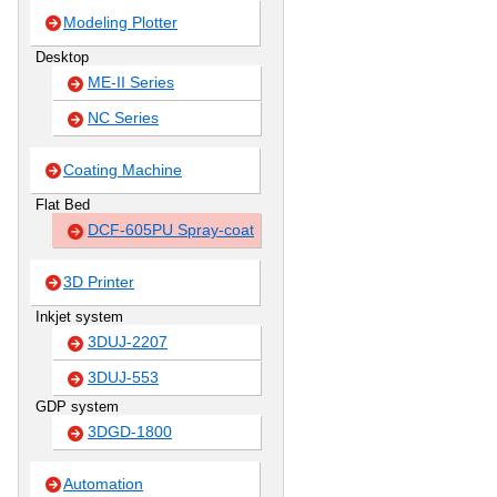
Modeling Plotter
Desktop
ME-II Series
NC Series
Coating Machine
Flat Bed
DCF-605PU Spray-coat
3D Printer
Inkjet system
3DUJ-2207
3DUJ-553
GDP system
3DGD-1800
Automation