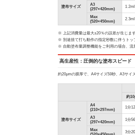
A3
塗布サイズ
1.2ml
(297×420mm)
Max
2.3ml
(520×450mm)
※ 上記消費量は最大±20％の誤差が生じま
※ 別途捨て打ち動作の指定秒数に伴うトッ
※ 自動塗布量調整機能をご利用の場合、
高生産性：圧倒的な塗布スピード
約20μmの膜厚で、A4サイズ59秒、A3サ
約10
A4
1分1
(210×297mm)
A3
塗布サイズ
1分5
(297×420mm)
Max
3分2
(520×450mm)