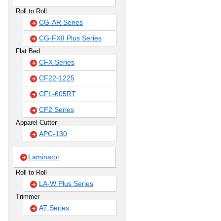
Roll to Roll
CG-AR Series
CG-FXII Plus Series
Flat Bed
CFX Series
CF22-1225
CFL-605RT
CF2 Series
Apparel Cutter
APC-130
Laminator
Roll to Roll
LA-W Plus Series
Trimmer
AT Series