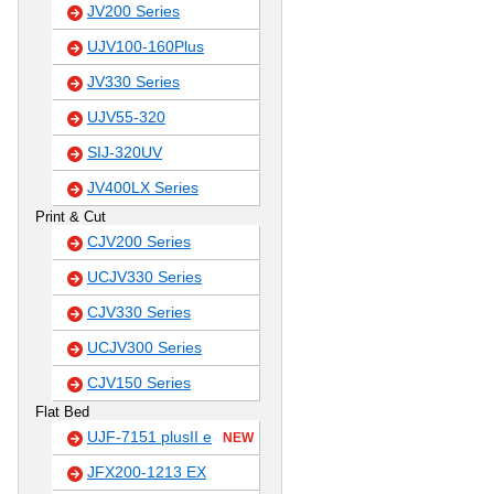
JV200 Series
UJV100-160Plus
JV330 Series
UJV55-320
SIJ-320UV
JV400LX Series
Print & Cut
CJV200 Series
UCJV330 Series
CJV330 Series
UCJV300 Series
CJV150 Series
Flat Bed
UJF-7151 plusII e
NEW
JFX200-1213 EX