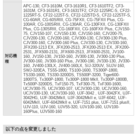
APC-130, CF3-1610M, CF3-1610R1, CF3-1610TF2, CF3-
1631M, CF3-1631R1, CF3-1631TF2, CF22-1225RC-S, CF22-
1225RT-S, CF22-1225T-S, CF22-1225TD-S, CF22-1225TF-S,
CG-60AR, CG-60SRIII, CG-75FXII, CG-75FXII Plus, CG-
100AR, CG-100SRIII, CG-130AR, CG-130FXII, CG-130FXII
Plus, CG-130SRIII, CG-160FXII, CG-160FXII Plus, CJV150-
75, CJV150-107, CJV150-130, CJV150-160, CJV200-75,
CJV200-130, CJV200-160, CJV300-130, CJV300-130 Plus,
CJV300-160, CJV300-160 Plus, CJV330-130, CJV330-160,
JFX200-1213 EX, JFX200-2513, JFX200-2513 EX, JFX200-
2531, JFX500-2131, JFX600-2513, JFX600-2531, JV100-
対応機
160, JV150-130, JV150-160, JV300-130, JV300-130 Plus,
JV300-160, JV300-160 Plus, JV300-190, JV330-130, JV330-
種
160, JV400-130LX, JV400-160LX, SIJ-320UV, SUJV-160,
SWJ-320EA, TS55-1800, TS100-1600, TS300P-1800,
TS330-1600, TS330-3200DS, TS500P-3200, Tiger600-
1800TS, Tx300P-1800, Tx300P-1800 MkII, Tx300P-1800B,
Tx500P-3200DS, TxF150-75, TxF300-75, TxF300-1600,
UCJV300-75, UCJV300-107, UCJV300-130, UCJV300-160,
UCJV330-130, UCJV330-160, UJF-3042 , UJF-3042FX, UJF-
3042HG, UJF-3042MkII, UJF-3042MkII e, UJF-6042, UJF-
6042MkII, UJF-6042MkII e, UJF-7151 plus, UJF-7151 plusII,
UJV-110, UJV-160, UJV55-320, UJV100-160, UJV100-
160Plus, UJV500-160
以下の点を変更しました