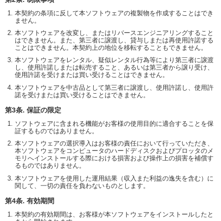
本契約の条項に反して本ソフトウェアの複製物を作成することはでき
ません。
本ソフトウェアを改変し、またはリバースエンジニアリングすること
はできません。また、第三者に譲渡し、貸与しまたは再使用許諾する
ことはできません。本契約上の地位を移転することもできません。
本ソフトウェアをレンタル、疑似レンタル行為等により第三者に譲渡
し、使用許諾しまたは転売すること、あるいは第三者から譲り受け、
使用許諾を受けまたは買い受けることはできません。
本ソフトウェアを中古品として第三者に譲渡し、使用許諾し、使用許
諾を受けまたは買い受けることはできません。
第3条. 保証の限定
ソフトウェアに含まれる機能がお客様の使用目的に適合することを保
証するものではありません。
本ソフトウェアの選択導入はお客様の責任において行っていただき、
本ソフトウェアをコンピュータのハードディスクおよびプロッタのメ
モリへインストールする際における損害および操作上の損害を補償す
るものではありません。
本ソフトウェアを使用した運用結果（収入また利益の逸失を含む）に
関して、一切の責任を負わないものとします。
第4条. 有効期間
本契約の有効期間は、お客様が本ソフトウェアをインストールしたと