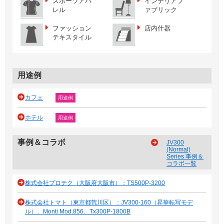
スポーツアパ
インテリアフ
レル
ァブリック
ファッション
店内什器
テキスタイル
用途例
カフェ
用途例
ホテル
用途例
事例＆コラボ
JV300
(Normal)
Series 事例＆
コラボ一覧
株式会社プロテク（大阪府大阪市）：TS500P-3200
株式会社トマト（東京都荒川区）：JV300-160（昇華転写モデ
ル）、Monti Mod.856、Tx300P-1800B