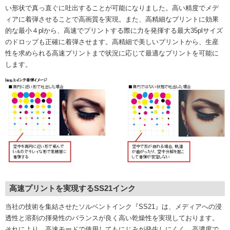
い形状で真っ直ぐに吐出することが可能になりました。高い精度でメデ
ィアに着弾させることで高画質を実現。また、高精細なプリントに効果
的な最小４plから、高速でプリントする際に力を発揮する最大35plサイズ
のドロップも正確に着弾させます。高精細で美しいプリントから、生産
性を求められる高速プリントまで状況に応じて最適なプリントを可能に
します。
高速プリントを実現するSS21インク
当社の技術を集結させたソルベントインク『SS21』は、メディアへの浸
透性と溶剤の揮発性のバランスが良く高い乾燥性を実現しております。
それにより、高速モードで使用してもにじみが発生しにくく、高濃度で