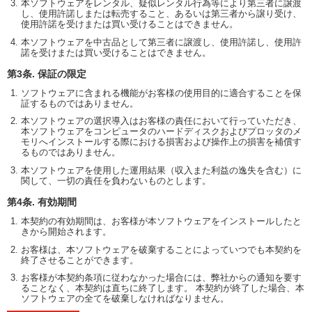
本ソフトウェアをレンタル、疑似レンタル行為等により第三者に譲渡
し、使用許諾しまたは転売すること、あるいは第三者から譲り受け、
使用許諾を受けまたは買い受けることはできません。
本ソフトウェアを中古品として第三者に譲渡し、使用許諾し、使用許
諾を受けまたは買い受けることはできません。
第3条. 保証の限定
ソフトウェアに含まれる機能がお客様の使用目的に適合することを保
証するものではありません。
本ソフトウェアの選択導入はお客様の責任において行っていただき、
本ソフトウェアをコンピュータのハードディスクおよびプロッタのメ
モリへインストールする際における損害および操作上の損害を補償す
るものではありません。
本ソフトウェアを使用した運用結果（収入また利益の逸失を含む）に
関して、一切の責任を負わないものとします。
第4条. 有効期間
本契約の有効期間は、お客様が本ソフトウェアをインストールしたと
きから開始されます。
お客様は、本ソフトウェアを破棄することによっていつでも本契約を
終了させることができます。
お客様が本契約条項に従わなかった場合には、弊社からの通知を要す
ることなく、本契約は直ちに終了します。 本契約が終了した場合、本
ソフトウェアの全てを破棄しなければなりません。