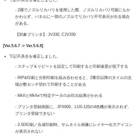
- 2層でノズルリカバリを使用した際、ノズルリカバリ可能にもか
かわらず、パネルに一部のノズルでリカバリ不可表示が出る場合
がある。
【対象プリンタ】 JV330, CJV330
[Ver.5.6.7 -> Ver.5.6.8]
下記不具合を修正しました。
- ステップ＆リピートを設定して印刷すると印刷速度が低下する
- RIP&印刷と分割印刷を組み合わせると、2番目以降のタイルの左
端が数センチ切れて印刷することがある
- MkIIとMkIIeで特定データのみ吐出結果がかわる
- プリンタ登録画面に、JFX600、LUS-120の4色機が表示されず、
プリンタ登録できない
- 2.5D印刷／合成印刷時、サムネイル画像にレイヤー出力アイコン
が表示されない