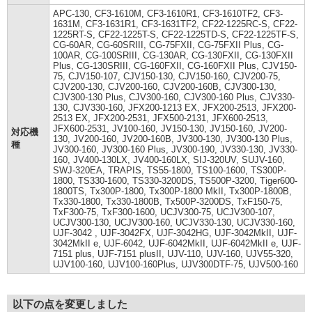
APC-130, CF3-1610M, CF3-1610R1, CF3-1610TF2, CF3-
1631M, CF3-1631R1, CF3-1631TF2, CF22-1225RC-S, CF22-
1225RT-S, CF22-1225T-S, CF22-1225TD-S, CF22-1225TF-S,
CG-60AR, CG-60SRIII, CG-75FXII, CG-75FXII Plus, CG-
100AR, CG-100SRIII, CG-130AR, CG-130FXII, CG-130FXII
Plus, CG-130SRIII, CG-160FXII, CG-160FXII Plus, CJV150-
75, CJV150-107, CJV150-130, CJV150-160, CJV200-75,
CJV200-130, CJV200-160, CJV200-160B, CJV300-130,
CJV300-130 Plus, CJV300-160, CJV300-160 Plus, CJV330-
130, CJV330-160, JFX200-1213 EX, JFX200-2513, JFX200-
2513 EX, JFX200-2531, JFX500-2131, JFX600-2513,
JFX600-2531, JV100-160, JV150-130, JV150-160, JV200-
対応機
130, JV200-160, JV200-160B, JV300-130, JV300-130 Plus,
種
JV300-160, JV300-160 Plus, JV300-190, JV330-130, JV330-
160, JV400-130LX, JV400-160LX, SIJ-320UV, SUJV-160,
SWJ-320EA, TRAPIS, TS55-1800, TS100-1600, TS300P-
1800, TS330-1600, TS330-3200DS, TS500P-3200, Tiger600-
1800TS, Tx300P-1800, Tx300P-1800 MkII, Tx300P-1800B,
Tx330-1800, Tx330-1800B, Tx500P-3200DS, TxF150-75,
TxF300-75, TxF300-1600, UCJV300-75, UCJV300-107,
UCJV300-130, UCJV300-160, UCJV330-130, UCJV330-160,
UJF-3042 , UJF-3042FX, UJF-3042HG, UJF-3042MkII, UJF-
3042MkII e, UJF-6042, UJF-6042MkII, UJF-6042MkII e, UJF-
7151 plus, UJF-7151 plusII, UJV-110, UJV-160, UJV55-320,
UJV100-160, UJV100-160Plus, UJV300DTF-75, UJV500-160
以下の点を変更しました