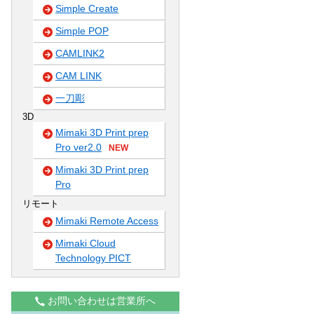
Simple Create
Simple POP
CAMLINK2
CAM LINK
一刀彫
3D
Mimaki 3D Print prep
Pro ver2.0
NEW
Mimaki 3D Print prep
Pro
リモート
Mimaki Remote Access
Mimaki Cloud
Technology PICT
お問い合わせは営業所へ