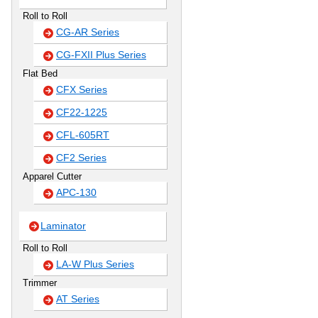
Roll to Roll
CG-AR Series
CG-FXII Plus Series
Flat Bed
CFX Series
CF22-1225
CFL-605RT
CF2 Series
Apparel Cutter
APC-130
Laminator
Roll to Roll
LA-W Plus Series
Trimmer
AT Series