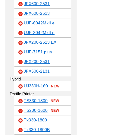
JFX600-2531
JFX600-2513
UJF-6042MkII e
UJF-3042MkII e
JFX200-2513 EX
UJF-7151 plus
JFX200-2531
JFX500-2131
Hybrid
UJ330H-160
NEW
Textile Printer
TS330-1800
NEW
TS200-1600
NEW
Tx330-1800
Tx330-1800B