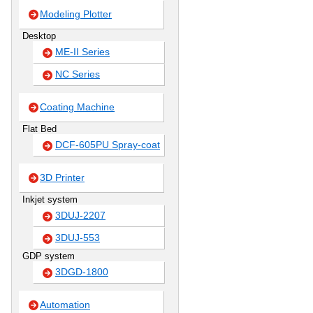
Modeling Plotter
Desktop
ME-II Series
NC Series
Coating Machine
Flat Bed
DCF-605PU Spray-coat
3D Printer
Inkjet system
3DUJ-2207
3DUJ-553
GDP system
3DGD-1800
Automation