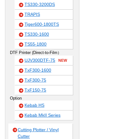
TS330-3200DS
TRAPIS
Tiger600-1800TS
TS330-1600
TS55-1800
DTF Printer (Direct-to-Film）
UJV300DTF-75
NEW
TxF300-1600
TxF300-75
TxF150-75
Option
Kebab HS
Kebab MkII Series
Cutting Plotter / Vinyl
Cutter