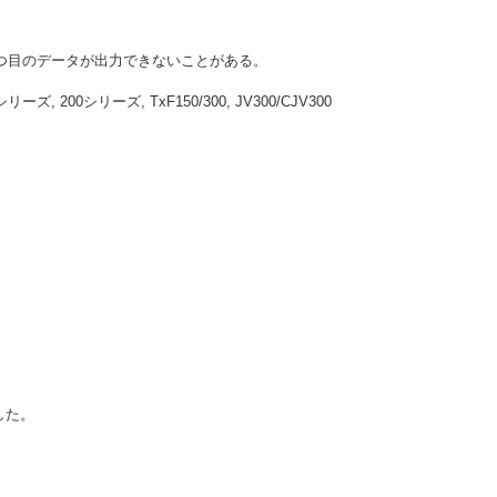
2つ目のデータが出力できないことがある。
, 200シリーズ, TxF150/300, JV300/CJV300
した。