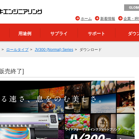
GLOBA
ホーム
新着情報
企業・I
用途例
サプライ
サポート
ダウ
ロールタイプ
JV300 (Normal) Series
ダウンロード
[販売終了]