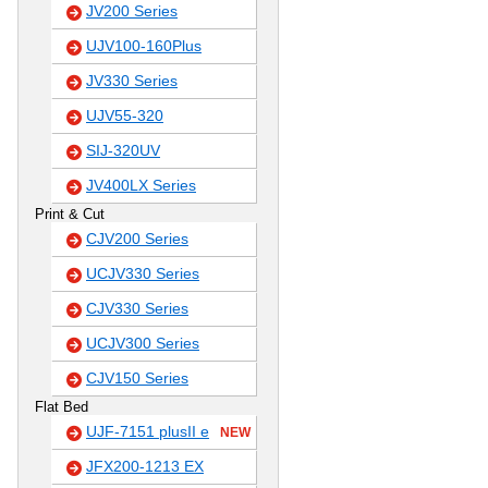
JV200 Series
UJV100-160Plus
JV330 Series
UJV55-320
SIJ-320UV
JV400LX Series
Print & Cut
CJV200 Series
UCJV330 Series
CJV330 Series
UCJV300 Series
CJV150 Series
Flat Bed
UJF-7151 plusII e
NEW
JFX200-1213 EX