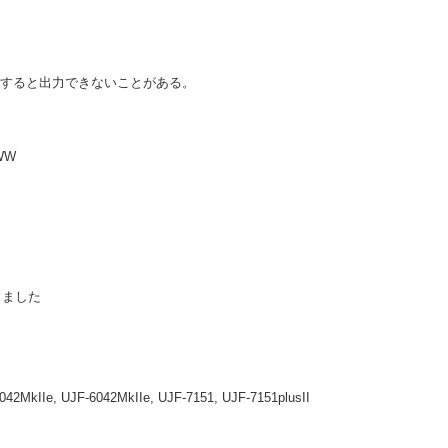
用すると出力できないことがある。
WW
しました
042MkIIe, UJF-6042MkIIe, UJF-7151, UJF-7151plusII