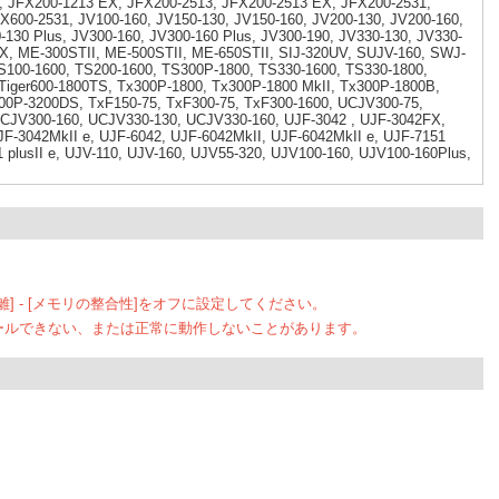
, JFX200-1213 EX, JFX200-2513, JFX200-2513 EX, JFX200-2531,
X600-2531, JV100-160, JV150-130, JV150-160, JV200-130, JV200-160,
-130 Plus, JV300-160, JV300-160 Plus, JV300-190, JV330-130, JV330-
X, ME-300STII, ME-500STII, ME-650STII, SIJ-320UV, SUJV-160, SWJ-
S100-1600, TS200-1600, TS300P-1800, TS330-1600, TS330-1800,
iger600-1800TS, Tx300P-1800, Tx300P-1800 MkII, Tx300P-1800B,
00P-3200DS, TxF150-75, TxF300-75, TxF300-1600, UCJV300-75,
CJV300-160, UCJV330-130, UCJV330-160, UJF-3042 , UJF-3042FX,
F-3042MkII e, UJF-6042, UJF-6042MkII, UJF-6042MkII e, UJF-7151
51 plusII e, UJV-110, UJV-160, UJV55-320, UJV100-160, UJV100-160Plus,
[コア分離] - [メモリの整合性]をオフに設定してください。
ールできない、または正常に動作しないことがあります。