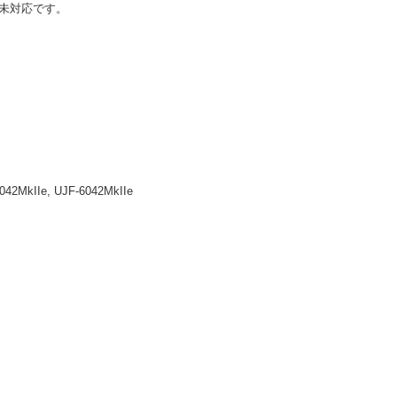
未対応です。
042MkIIe, UJF-6042MkIIe