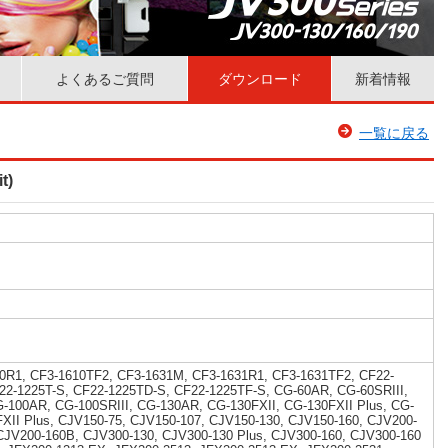
よくあるご質問
ダウンロード
新着情報
一覧に戻る
t)
0R1, CF3-1610TF2, CF3-1631M, CF3-1631R1, CF3-1631TF2, CF22-
22-1225T-S, CF22-1225TD-S, CF22-1225TF-S, CG-60AR, CG-60SRIII,
G-100AR, CG-100SRIII, CG-130AR, CG-130FXII, CG-130FXII Plus, CG-
FXII Plus, CJV150-75, CJV150-107, CJV150-130, CJV150-160, CJV200-
CJV200-160B, CJV300-130, CJV300-130 Plus, CJV300-160, CJV300-160