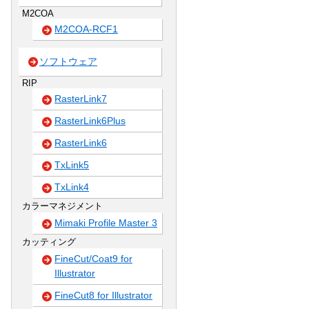
M2COA
M2COA-RCF1
ソフトウェア
RIP
RasterLink7
RasterLink6Plus
RasterLink6
TxLink5
TxLink4
カラーマネジメント
Mimaki Profile Master 3
カッティング
FineCut/Coat9 for
Illustrator
FineCut8 for Illustrator