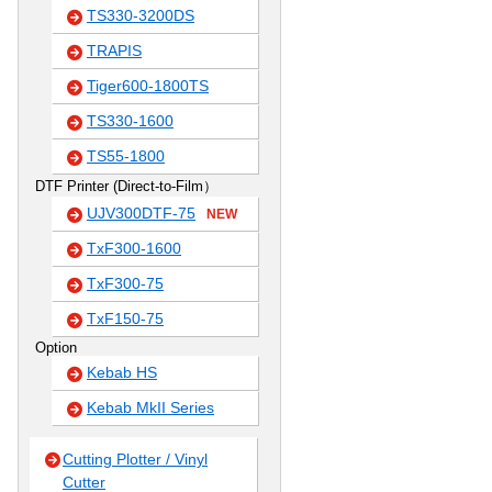
TS330-3200DS
TRAPIS
Tiger600-1800TS
TS330-1600
TS55-1800
DTF Printer (Direct-to-Film）
UJV300DTF-75
NEW
TxF300-1600
TxF300-75
TxF150-75
Option
Kebab HS
Kebab MkII Series
Cutting Plotter / Vinyl
Cutter