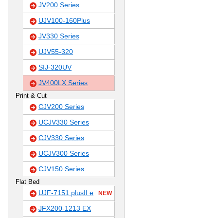
JV200 Series
UJV100-160Plus
JV330 Series
UJV55-320
SIJ-320UV
JV400LX Series
Print & Cut
CJV200 Series
UCJV330 Series
CJV330 Series
UCJV300 Series
CJV150 Series
Flat Bed
UJF-7151 plusII e
NEW
JFX200-1213 EX