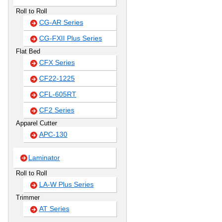
Roll to Roll
CG-AR Series
CG-FXII Plus Series
Flat Bed
CFX Series
CF22-1225
CFL-605RT
CF2 Series
Apparel Cutter
APC-130
Laminator
Roll to Roll
LA-W Plus Series
Trimmer
AT Series