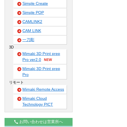
Simple Create
Simple POP
CAMLINK2
CAM LINK
一刀彫
3D
Mimaki 3D Print prep
Pro ver2.0
NEW
Mimaki 3D Print prep
Pro
リモート
Mimaki Remote Access
Mimaki Cloud
Technology PICT
お問い合わせは営業所へ