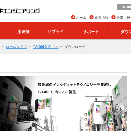
GLOBA
ホーム
新着情報
企業・I
用途例
サプライ
サポート
ダウ
ロールタイプ
JV400LX Series
ダウンロード