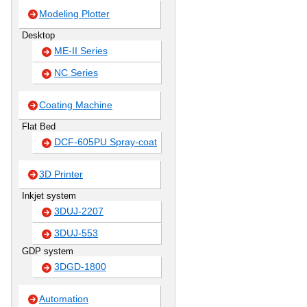
Modeling Plotter
Desktop
ME-II Series
NC Series
Coating Machine
Flat Bed
DCF-605PU Spray-coat
3D Printer
Inkjet system
3DUJ-2207
3DUJ-553
GDP system
3DGD-1800
Automation