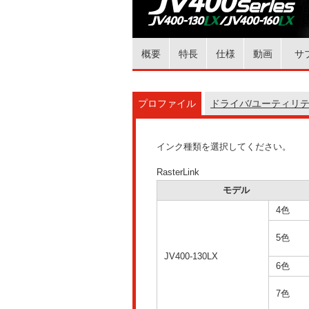
概要
特長
仕様
動画
サ
プロファイル
ドライバ/ユーティリ
インク種類を選択してください。
RasterLink
モデル
4色
5色
JV400-130LX
6色
7色