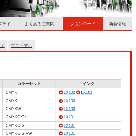
プライ
よくあるご質問
ダウンロード
新着情報
ティ
マニュアル
カラーセット
インク
CMYK
LX100
LX101
CMYK
LX100
CMYKW
LX100
CMYKOrGr
LX101
CMYKOrGr
LX101
CMYKOrGr+W
LX101