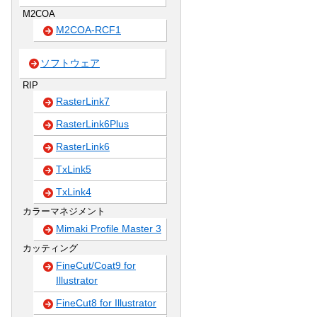
M2COA
M2COA-RCF1
ソフトウェア
RIP
RasterLink7
RasterLink6Plus
RasterLink6
TxLink5
TxLink4
カラーマネジメント
Mimaki Profile Master 3
カッティング
FineCut/Coat9 for
Illustrator
FineCut8 for Illustrator