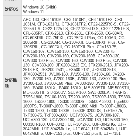
Windows 10 (64bit)
対応OS
Windows 11
APC-130, CF3-1610M, CF3-1610R1, CF3-1610TF2, CF3-
1631M, CF3-1631R1, CF3-1631TF2, CF22-1225RC-S, CF22-
1225RT-S, CF22-1225T-S, CF22-1225TD-S, CF22-1225TF-S,
CFL-605RT, CFX-2513, CFX-2531, CFX-2550, CG-60AR,
CG-60SRIII, CG-75FXII, CG-75FXII Plus, CG-100AR, CG-
100SRIII, CG-130AR, CG-130FXII, CG-130FXII Plus, CG-
130SRIII, CG-160FXII, CG-160FXII Plus, CJV150-75,
CJV150-107, CJV150-130, CJV150-160, CJV200-75,
CJV200-130, CJV200-160, CJV200-160B, CJV300-130,
CJV300-130 Plus, CJV300-160, CJV300-160 Plus, CJV330-
130, CJV330-160, JFX200-1213 EX, JFX200-2513, JFX200-
2513 EX, JFX200-2531, JFX500-2131, JFX600-2513,
JFX600-2531, JV100-160, JV150-130, JV150-160, JV200-
130, JV200-160, JV200-160B, JV300-130, JV300-130 Plus,
対応機
JV300-160, JV300-160 Plus, JV300-190, JV330-130, JV330-
種
160, JV400-130LX, JV400-160LX, ME-300STII, ME-500STII,
ME-650STII, SIJ-320UV, SUJV-160, SWJ-320EA, TRAPIS,
TS55-1800, TS100-1600, TS200-1600, TS300P-1800, TS330-
1600, TS330-1800, TS330-3200DS, TS500P-3200, Tiger600-
1800TS, Tx300P-1800, Tx300P-1800 MkII, Tx300P-1800B,
Tx330-1800, Tx330-1800B, Tx500P-3200DS, TxF150-75,
TxF300-75, TxF300-1600, UCJV300-75, UCJV300-107,
UCJV300-130, UCJV300-160, UCJV330-130, UCJV330-160,
UJ330H-160, UJF-3042 , UJF-3042FX, UJF-3042HG, UJF-
3042MkII, UJF-3042MkII e, UJF-6042, UJF-6042MkII, UJF-
6042MkII e, UJF-7151 plus, UJF-7151 plusII, UJF-7151