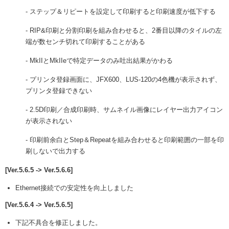
- ステップ＆リピートを設定して印刷すると印刷速度が低下する
- RIP&印刷と分割印刷を組み合わせると、2番目以降のタイルの左
端が数センチ切れて印刷することがある
- MkIIとMkIIeで特定データのみ吐出結果がかわる
- プリンタ登録画面に、JFX600、LUS-120の4色機が表示されず、
プリンタ登録できない
- 2.5D印刷／合成印刷時、サムネイル画像にレイヤー出力アイコン
が表示されない
- 印刷前余白とStep＆Repeatを組み合わせると印刷範囲の一部を印
刷しないで出力する
[Ver.5.6.5 -> Ver.5.6.6]
Ethernet接続での安定性を向上しました
[Ver.5.6.4 -> Ver.5.6.5]
下記不具合を修正しました。