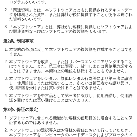
ログラムをいいます。
「関連資料」とは、本ソフトウェアとともに提供されるテキストデー
タを印刷された資料、または弊社が後に提供することがある印刷され
た資料をいいます。
「本ソフトウェア」とは、弊社がお客様に提供したソフトウェアおよ
び関連資料ならびにソフトウェアの複製物を いいます。
第2条. 制限事項
本契約の条項に反して本ソフトウェアの複製物を作成することはでき
ません。
本ソフトウェアを改変し、またはリバースエンジニアリングすること
はできません。また、第三者に譲渡し、貸与しまたは再使用許諾する
ことはできません。本契約上の地位を移転することもできません。
本ソフトウェアをレンタル、疑似レンタル行為等により第三者に譲渡
し、使用許諾しまたは転売すること、あるいは第三者から譲り受け、
使用許諾を受けまたは買い受けることはできません。
本ソフトウェアを中古品として第三者に譲渡し、使用許諾し、使用許
諾を受けまたは買い受けることはできません。
第3条. 保証の限定
ソフトウェアに含まれる機能がお客様の使用目的に適合することを保
証するものではありません。
本ソフトウェアの選択導入はお客様の責任において行っていただき、
本ソフトウェアをコンピュータのハードディスクおよびプロッタのメ