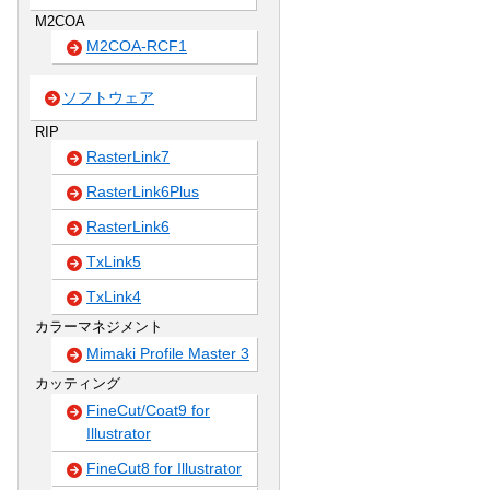
M2COA
M2COA-RCF1
ソフトウェア
RIP
RasterLink7
RasterLink6Plus
RasterLink6
TxLink5
TxLink4
カラーマネジメント
Mimaki Profile Master 3
カッティング
FineCut/Coat9 for
Illustrator
FineCut8 for Illustrator