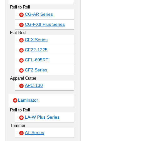
Roll to Roll
CG-AR Series
CG-FXII Plus Series
Flat Bed
CFX Series
CF22-1225
CFL-605RT
CF2 Series
Apparel Cutter
APC-130
Laminator
Roll to Roll
LA-W Plus Series
Trimmer
AT Series