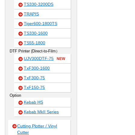
TS330-3200DS
TRAPIS
Tiger600-1800TS
TS330-1600
TS55-1800
DTF Printer (Direct-to-Film）
UJV300DTF-75
NEW
TxF300-1600
TxF300-75
TxF150-75
Option
Kebab HS
Kebab MkII Series
Cutting Plotter / Vinyl
Cutter