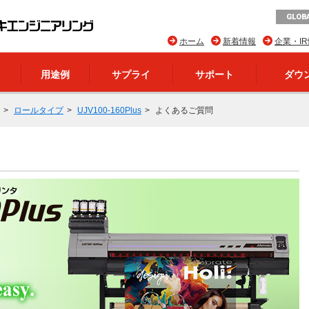
GLOBA
ホーム
新着情報
企業・I
用途例
サプライ
サポート
ダウ
ロールタイプ
UJV100-160Plus
よくあるご質問