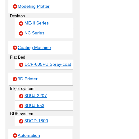
Modeling Plotter
Desktop
ME-II Series
NC Series
Coating Machine
Flat Bed
DCF-605PU Spray-coat
3D Printer
Inkjet system
3DUJ-2207
3DUJ-553
GDP system
3DGD-1800
Automation