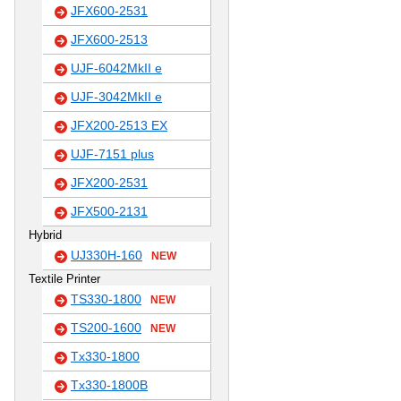
JFX600-2531
JFX600-2513
UJF-6042MkII e
UJF-3042MkII e
JFX200-2513 EX
UJF-7151 plus
JFX200-2531
JFX500-2131
Hybrid
UJ330H-160
NEW
Textile Printer
TS330-1800
NEW
TS200-1600
NEW
Tx330-1800
Tx330-1800B