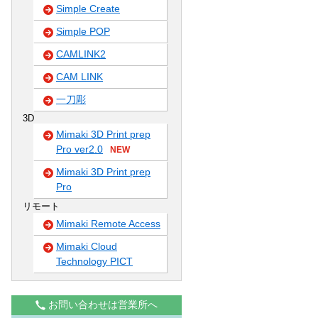
Simple Create
Simple POP
CAMLINK2
CAM LINK
一刀彫
3D
Mimaki 3D Print prep
Pro ver2.0
NEW
Mimaki 3D Print prep
Pro
リモート
Mimaki Remote Access
Mimaki Cloud
Technology PICT
お問い合わせは営業所へ