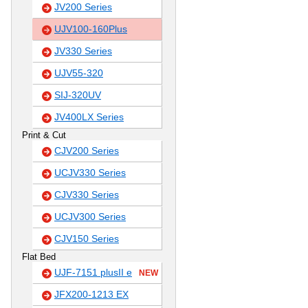
JV200 Series
UJV100-160Plus
JV330 Series
UJV55-320
SIJ-320UV
JV400LX Series
Print & Cut
CJV200 Series
UCJV330 Series
CJV330 Series
UCJV300 Series
CJV150 Series
Flat Bed
UJF-7151 plusII e
NEW
JFX200-1213 EX