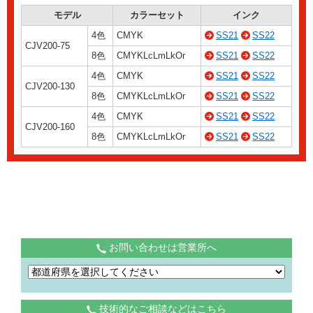
モデル
カラーセット
インク
4色
CMYK
SS21
SS22
CJV200-75
8色
CMYKLcLmLkOr
SS21
SS22
4色
CMYK
SS21
SS22
CJV200-130
8色
CMYKLcLmLkOr
SS21
SS22
4色
CMYK
SS21
SS22
CJV200-160
8色
CMYKLcLmLkOr
SS21
SS22
お問い合わせは営業所へ
技術的なご相談などはこちら