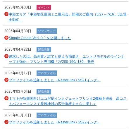
2025年05月08日
イベント
中部エリア「中部地区巡回ミニ展示会」開催のご案内（5/27～7/16：5会場
全9回）
2025年04月30日
ソフトウェア
Simple Create Ver1.0.3 を公開しました
2025年04月22日
製品情報
追求したのは、高画質と誰でも使える簡単さ エントリモデルのラインナ
ップを強化－プリント専用機「JV200-160/-130」発売
2025年03月17日
プロファイル
プロファイルを追加しました（RasterLink / SS21インク）
2025年03月04日
製品情報
ミマキが新興国向けエコ溶剤インクジェットプリンタ2機種を発表 高コス
トパフォーマンスで発展地域の広告看板をさらに美しく
2025年01月31日
プロファイル
プロファイルを追加しました（RasterLink / SS22インク）