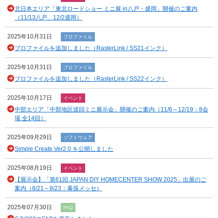
北日本エリア「東北ロードショー ミニ展 in八戸・盛岡」開催のご案内
（11/13八戸、12/2盛岡）
2025年10月31日
プロファイル
プロファイルを追加しました（RasterLink / SS21インク）
2025年10月31日
プロファイル
プロファイルを追加しました（RasterLink / SS22インク）
2025年10月17日
イベント
中部エリア「中部地区巡回ミニ展示会」開催のご案内（11/6～12/19：8会
場 全14回）
2025年09月29日
ソフトウェア
Simple Create Ver2.0 を公開しました
2025年08月19日
イベント
【展示会】「第61回 JAPAN DIY HOMECENTER SHOW 2025」出展のご
案内（8/21～8/23：幕張メッセ）
2025年07月30日
FAQ