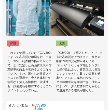
課題
改善
これまで使用していた「CJV300」
「CJV200」を導入したことで、従
によって高品質な印刷を行ってき
来の高画質はそのままに、発色や
た一方で、制作物の幅が広がる中
細部表現の安定性がさらに向上。
で、より安定した高画質表現や作
コンパクトなサイズ感とシンプル
業効率の向上を求めるようになっ
な操作性により、作業環境に無理
ていた。また、限られた設置スペ
なくフィットし、日々の業務を効
ースでの運用や、少人数体制でも
率化。さらに、臭気の少ないイン
無理なく扱える操作性・管理性
クや稼働状況を確認できる仕組み
も、設備更新を検討するうえでの
によって、少人数体制でも安心し
ポイントとなっていた。
て運用できる環境が整った。
導入した製品
CJV200
Series