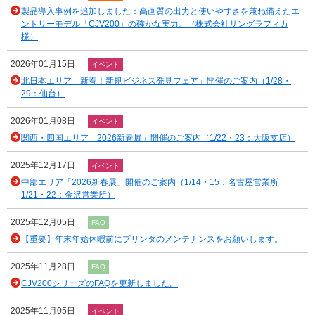
製品導入事例を追加しました：高画質の出力と使いやすさを兼ね備えたエ
ントリーモデル「CJV200」の確かな実力。（株式会社サングラフィカ
様）
2026年01月15日
イベント
北日本エリア「新春！新規ビジネス発見フェア」開催のご案内（1/28・
29：仙台）
2026年01月08日
イベント
関西・四国エリア「2026新春展」開催のご案内（1/22・23：大阪支店）
2025年12月17日
イベント
中部エリア「2026新春展」開催のご案内（1/14・15：名古屋営業所
1/21・22：金沢営業所）
2025年12月05日
FAQ
【重要】年末年始休暇前にプリンタのメンテナンスをお願いします。
2025年11月28日
FAQ
CJV200シリーズのFAQを更新しました。
2025年11月05日
イベント