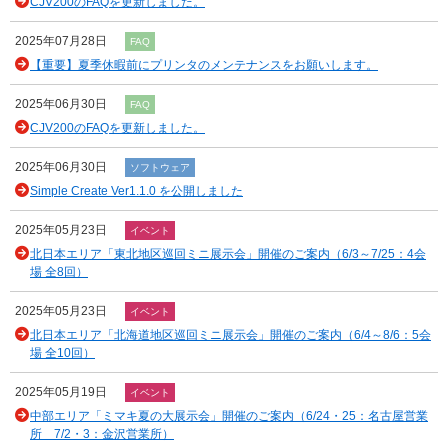
CJV200のFAQを更新しました。
2025年07月28日
FAQ
【重要】夏季休暇前にプリンタのメンテナンスをお願いします。
2025年06月30日
FAQ
CJV200のFAQを更新しました。
2025年06月30日
ソフトウェア
Simple Create Ver1.1.0 を公開しました
2025年05月23日
イベント
北日本エリア「東北地区巡回ミニ展示会」開催のご案内（6/3～7/25：4会
場 全8回）
2025年05月23日
イベント
北日本エリア「北海道地区巡回ミニ展示会」開催のご案内（6/4～8/6：5会
場 全10回）
2025年05月19日
イベント
中部エリア「ミマキ夏の大展示会」開催のご案内（6/24・25：名古屋営業
所 7/2・3：金沢営業所）