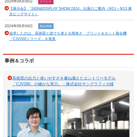
2024年09月06日
イベント
【展示会】「SIGN&DISPLAY SHOW 2024」出展のご案内（9/11～9/13 東
京ビッグサイト）
2024年09月04日
製品情報
追求したのは、高画質と誰でも使える簡単さ プリント＆カット複合機
「CJV200シリーズ」を発表
事例＆コラボ
高画質の出力と使いやすさを兼ね備えたエントリーモデル
「CJV200」の確かな実力。：株式会社サングラフィカ様