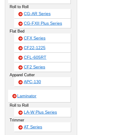
Roll to Roll
CG-AR Series
CG-FXII Plus Series
Flat Bed
CFX Series
CF22-1225
CFL-605RT
CF2 Series
Apparel Cutter
APC-130
Laminator
Roll to Roll
LA-W Plus Series
Trimmer
AT Series