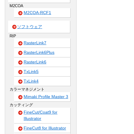
M2COA
M2COA-RCF1
ソフトウェア
RIP
RasterLink7
RasterLink6Plus
RasterLink6
TxLink5
TxLink4
カラーマネジメント
Mimaki Profile Master 3
カッティング
FineCut/Coat9 for
Illustrator
FineCut8 for Illustrator