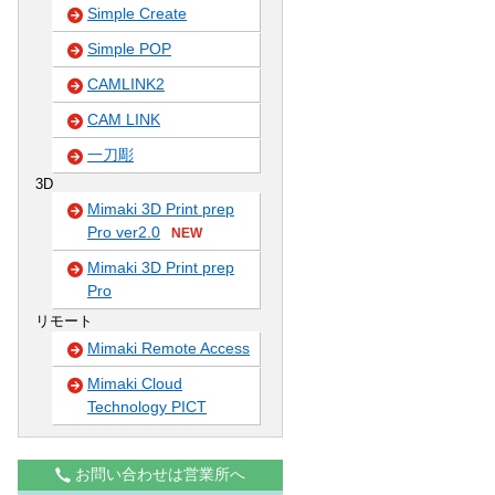
Simple Create
Simple POP
CAMLINK2
CAM LINK
一刀彫
3D
Mimaki 3D Print prep
Pro ver2.0
NEW
Mimaki 3D Print prep
Pro
リモート
Mimaki Remote Access
Mimaki Cloud
Technology PICT
お問い合わせは営業所へ