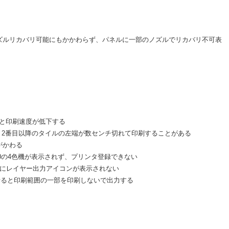
ズルリカバリ可能にもかかわらず、パネルに一部のノズルでリカバリ不可表
と印刷速度が低下する
と、2番目以降のタイルの左端が数センチ切れて印刷することがある
果がかわる
120の4色機が表示されず、プリンタ登録できない
像にレイヤー出力アイコンが表示されない
合わせると印刷範囲の一部を印刷しないで出力する