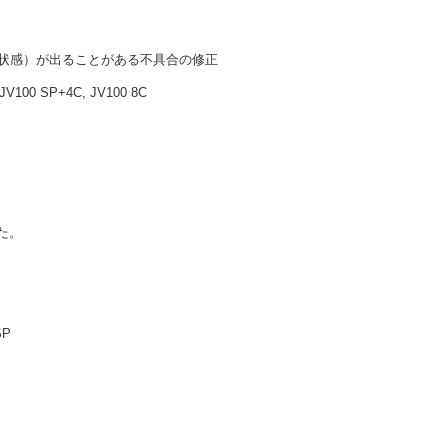
粒状感）が出ることがある不具合の修正
100 SP+4C, JV100 8C
た。
SP
。