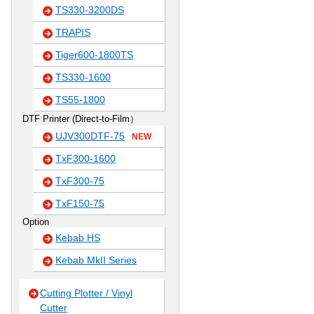
TS330-3200DS
TRAPIS
Tiger600-1800TS
TS330-1600
TS55-1800
DTF Printer (Direct-to-Film）
UJV300DTF-75
NEW
TxF300-1600
TxF300-75
TxF150-75
Option
Kebab HS
Kebab MkII Series
Cutting Plotter / Vinyl
Cutter