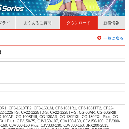
プライ
よくあるご質問
ダウンロード
新着情報
一覧に戻る
)
0R1, CF3-1610TF2, CF3-1631M, CF3-1631R1, CF3-1631TF2, CF22-
22-1225T-S, CF22-1225TD-S, CF22-1225TF-S, CG-60AR, CG-60SRIII,
G-100AR, CG-100SRIII, CG-130AR, CG-130FXII, CG-130FXII Plus, CG-
FXII Plus, CJV150-75, CJV150-107, CJV150-130, CJV150-160, CJV300-
-160, CJV300-160 Plus, CJV330-130, CJV330-160, JFX200-2513,