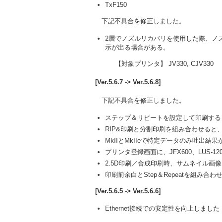
TxF150
下記不具合を修正しました。
2層でノズルリカバリを使用した際、ノ
示が出る場合がある。
【対象プリンタ】 JV330, CJV330
[Ver.5.6.7 -> Ver.5.6.8]
下記不具合を修正しました。
ステップ＆リピートを設定して印刷する
RIP&印刷と分割印刷を組み合わせる
MkIIとMkIIeで特定データのみ吐出結
プリンタ登録画面に、JFX600、LUS-
2.5D印刷／合成印刷時、サムネイル画
印刷前余白とStep＆Repeatを組み
[Ver.5.6.5 -> Ver.5.6.6]
Ethernet接続での安定性を向上しました