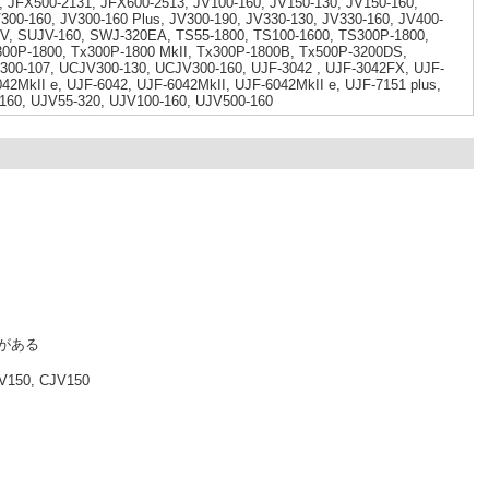
 JFX500-2131, JFX600-2513, JV100-160, JV150-130, JV150-160,
300-160, JV300-160 Plus, JV300-190, JV330-130, JV330-160, JV400-
UV, SUJV-160, SWJ-320EA, TS55-1800, TS100-1600, TS300P-1800,
300P-1800, Tx300P-1800 MkII, Tx300P-1800B, Tx500P-3200DS,
300-107, UCJV300-130, UCJV300-160, UJF-3042 , UJF-3042FX, UJF-
42MkII e, UJF-6042, UJF-6042MkII, UJF-6042MkII e, UJF-7151 plus,
V-160, UJV55-320, UJV100-160, UJV500-160
がある
150, CJV150