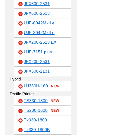
JFX600-2531
JFX600-2513
UJF-6042MkII e
UJF-3042MkII e
JFX200-2513 EX
UJF-7151 plus
JFX200-2531
JFX500-2131
Hybrid
UJ330H-160
NEW
Textile Printer
TS330-1800
NEW
TS200-1600
NEW
Tx330-1800
Tx330-1800B