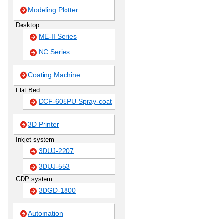
Modeling Plotter
Desktop
ME-II Series
NC Series
Coating Machine
Flat Bed
DCF-605PU Spray-coat
3D Printer
Inkjet system
3DUJ-2207
3DUJ-553
GDP system
3DGD-1800
Automation