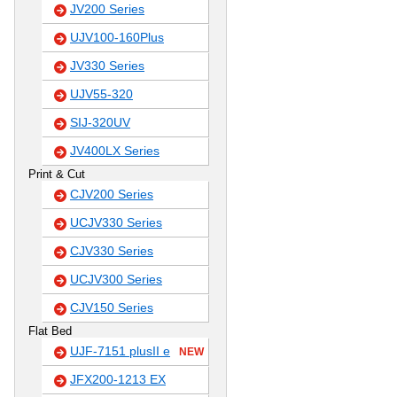
JV200 Series
UJV100-160Plus
JV330 Series
UJV55-320
SIJ-320UV
JV400LX Series
Print & Cut
CJV200 Series
UCJV330 Series
CJV330 Series
UCJV300 Series
CJV150 Series
Flat Bed
UJF-7151 plusII e
NEW
JFX200-1213 EX