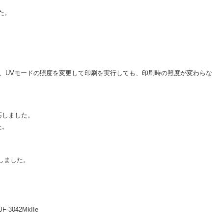
た。
、UVモードの照度を変更して印刷を実行しても、印刷時の照度が変わらな
応しました。
た。
対応しました。
F-3042MkIIe