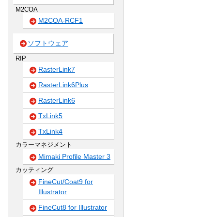
M2COA
M2COA-RCF1
ソフトウェア
RIP
RasterLink7
RasterLink6Plus
RasterLink6
TxLink5
TxLink4
カラーマネジメント
Mimaki Profile Master 3
カッティング
FineCut/Coat9 for
Illustrator
FineCut8 for Illustrator