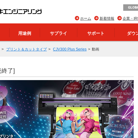
GLOBA
ホーム
新着情報
企業・I
用途例
サプライ
サポート
ダウ
プリント＆カットタイプ
CJV300 Plus Series
動画
売終了]