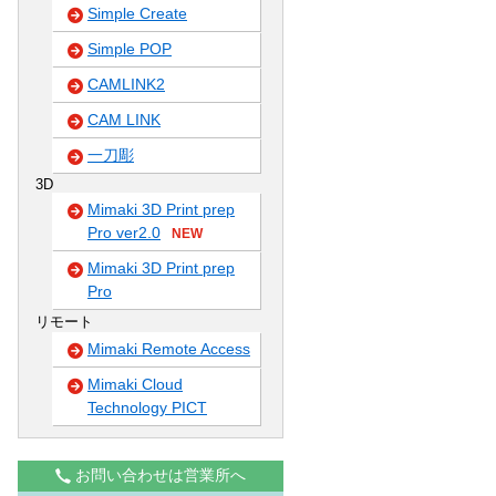
Simple Create
Simple POP
CAMLINK2
CAM LINK
一刀彫
3D
Mimaki 3D Print prep
Pro ver2.0
NEW
Mimaki 3D Print prep
Pro
リモート
Mimaki Remote Access
Mimaki Cloud
Technology PICT
お問い合わせは営業所へ