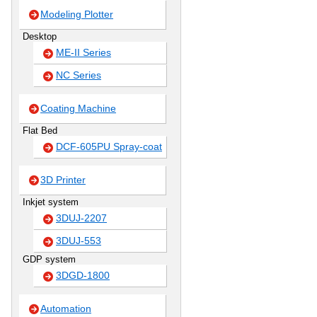
Modeling Plotter
Desktop
ME-II Series
NC Series
Coating Machine
Flat Bed
DCF-605PU Spray-coat
3D Printer
Inkjet system
3DUJ-2207
3DUJ-553
GDP system
3DGD-1800
Automation