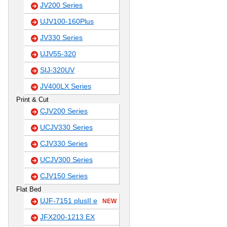
JV200 Series
UJV100-160Plus
JV330 Series
UJV55-320
SIJ-320UV
JV400LX Series
Print & Cut
CJV200 Series
UCJV330 Series
CJV330 Series
UCJV300 Series
CJV150 Series
Flat Bed
UJF-7151 plusII e
NEW
JFX200-1213 EX