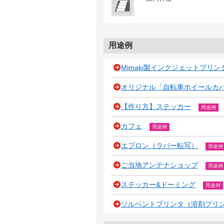
用途例
Mimaki製インクジェットプリ
オリジナル「自転車ホイールカバー
【作り方】ステッカー
用途例
カフェ
用途例
エプロン（ラバー転写）
用途例
ご当地アンテナショップ
用途例
ステッカー&ドーミング
用途例
ソルベントプリンタ（溶剤プリ