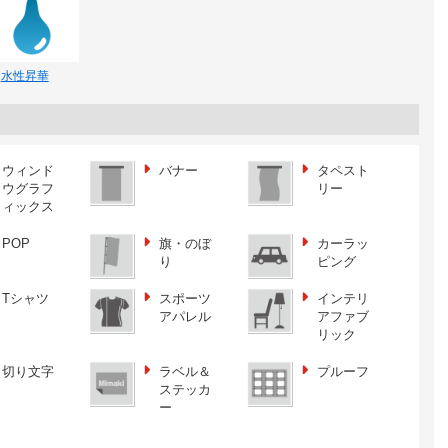
水性昇華
ウィンド
バナー
タペスト
ウグラフ
リー
ィックス
POP
旗・のぼ
カーラッ
り
ピング
Tシャツ
スポーツ
インテリ
アパレル
アファブ
リック
切り文字
ラベル＆
プルーフ
ステッカ
ー