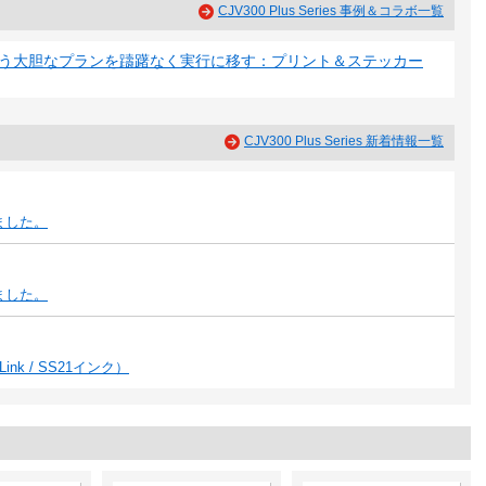
CJV300 Plus Series 事例＆コラボ一覧
いう大胆なプランを躊躇なく実行に移す：プリント＆ステッカー
CJV300 Plus Series 新着情報一覧
しました。
しました。
nk / SS21インク）