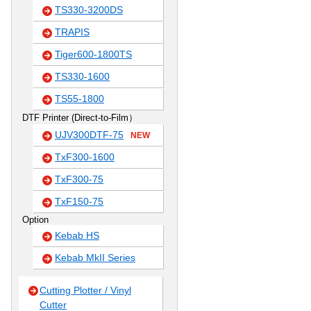
TS330-3200DS
TRAPIS
Tiger600-1800TS
TS330-1600
TS55-1800
DTF Printer (Direct-to-Film）
UJV300DTF-75
NEW
TxF300-1600
TxF300-75
TxF150-75
Option
Kebab HS
Kebab MkII Series
Cutting Plotter / Vinyl
Cutter