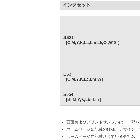
インクセット
SS21
［C,M,Y,K,Lc,Lm,Lk,Or,W,Si］
ES3
［C,M,Y,K,Lc,Lm,W］
Sb54
［Bl,M,Y,K,Lbl,Lm］
画面およびプリントサンプルは、一部ハ
ホームページに記載の仕様、デザイン、
ホームページに記載されている会社名、