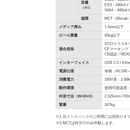
容量
ES3：440m
（※1）
Sb54：440
循環
MCT（Mimaki C
メディア厚み
1.0mm以下
ロール重量
45kg以下
VCCIクラスA / 
適合規格
CEマーキング
CB認証 / REA
インターフェイス
USB 2.0 / Eth
電源仕様
単相（AC100～1
消費電力
100V系：2.88
動作環境
使用可能温度：
外形寸法（W×D×H）
2,525mm×700
重量
167kg
※1 2Lインクパックのご利用には別売りオプションの
※2 MCTはW,Siでのみ作動します。