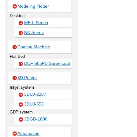
Modeling Plotter
Desktop
ME-II Series
NC Series
Coating Machine
Flat Bed
DCF-605PU Spray-coat
3D Printer
Inkjet system
3DUJ-2207
3DUJ-553
GDP system
3DGD-1800
Automation