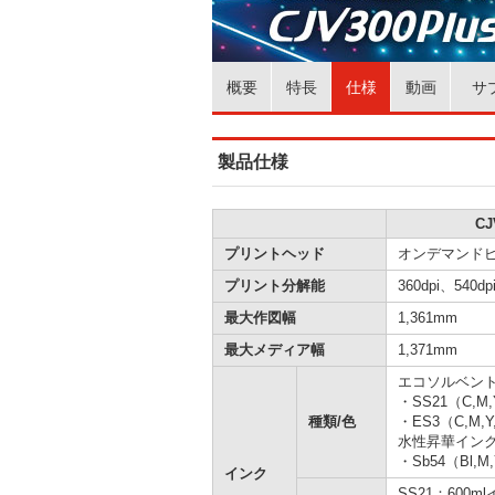
概要
特長
仕様
動画
サ
製品仕様
CJ
プリントヘッド
オンデマンド
プリント分解能
360dpi、540dp
最大作図幅
1,361mm
最大メディア幅
1,371mm
エコソルベン
・SS21（C,M,Y,
種類/色
・ES3（C,M,Y,
水性昇華イン
・Sb54（Bl,M,
インク
SS21：600