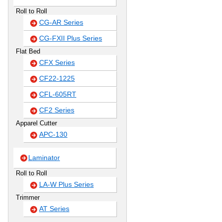
Roll to Roll
CG-AR Series
CG-FXII Plus Series
Flat Bed
CFX Series
CF22-1225
CFL-605RT
CF2 Series
Apparel Cutter
APC-130
Laminator
Roll to Roll
LA-W Plus Series
Trimmer
AT Series