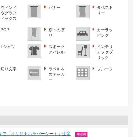
ウィンド
バナー
タペスト
ウグラフ
リー
ィックス
POP
旗・のぼ
カーラッ
り
ピング
Tシャツ
スポーツ
インテリ
アパレル
アファブ
リック
切り文字
ラベル＆
プルーフ
ステッカ
ー
ンタで「オリジナルラバーシート」生産
用途例