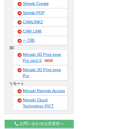
Simple Create
Simple POP
CAMLINK2
CAM LINK
一刀彫
3D
Mimaki 3D Print prep
Pro ver2.0
NEW
Mimaki 3D Print prep
Pro
リモート
Mimaki Remote Access
Mimaki Cloud
Technology PICT
お問い合わせは営業所へ