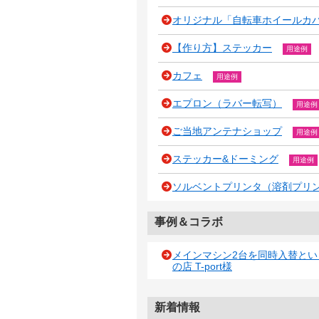
オリジナル「自転車ホイールカバー
【作り方】ステッカー
用途例
カフェ
用途例
エプロン（ラバー転写）
用途例
ご当地アンテナショップ
用途例
ステッカー&ドーミング
用途例
ソルベントプリンタ（溶剤プリ
事例＆コラボ
メインマシン2台を同時入替と
の店 T-port様
新着情報