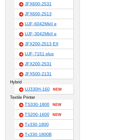
JFX600-2531
JFX600-2513
UJF-6042MkII e
UJF-3042MkII e
JFX200-2513 EX
UJF-7151 plus
JFX200-2531
JFX500-2131
Hybrid
UJ330H-160
NEW
Textile Printer
TS330-1800
NEW
TS200-1600
NEW
Tx330-1800
Tx330-1800B