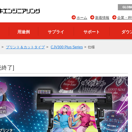
GLOBA
ホーム
新着情報
企業・I
用途例
サプライ
サポート
ダウ
プリント＆カットタイプ
CJV300 Plus Series
仕様
売終了]