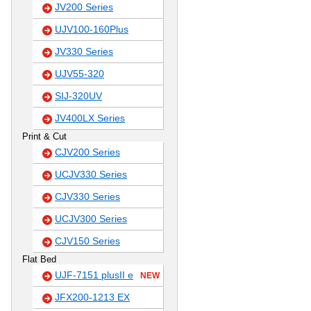
JV200 Series
UJV100-160Plus
JV330 Series
UJV55-320
SIJ-320UV
JV400LX Series
Print & Cut
CJV200 Series
UCJV330 Series
CJV330 Series
UCJV300 Series
CJV150 Series
Flat Bed
UJF-7151 plusII e
NEW
JFX200-1213 EX