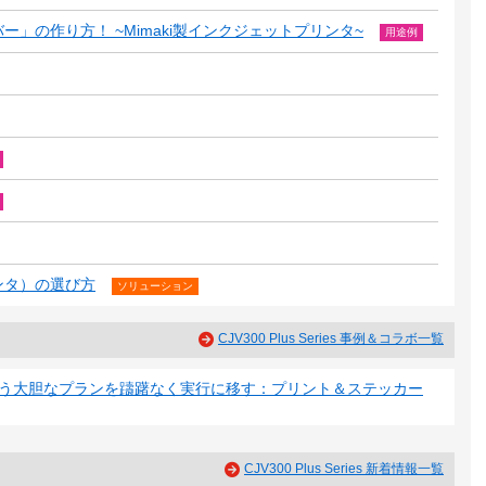
」の作り方！ ~Mimaki製インクジェットプリンタ~
用途例
ンタ）の選び方
ソリューション
CJV300 Plus Series 事例＆コラボ一覧
いう大胆なプランを躊躇なく実行に移す：プリント＆ステッカー
CJV300 Plus Series 新着情報一覧