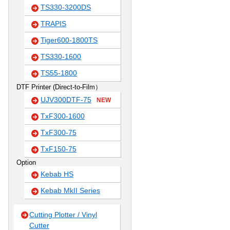
TS330-3200DS
TRAPIS
Tiger600-1800TS
TS330-1600
TS55-1800
DTF Printer (Direct-to-Film）
UJV300DTF-75
NEW
TxF300-1600
TxF300-75
TxF150-75
Option
Kebab HS
Kebab MkII Series
Cutting Plotter / Vinyl
Cutter