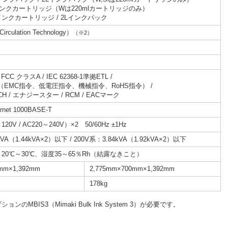
lインクカートリッジ（Wは220mlカートリッジのみ）
mlインクカートリッジ / 2Lインクパック
irculation Technology）
（※2）
FCC クラスA / IEC 62368-1準拠ETL /
（EMC指令、低電圧指令、機械指令、RoHS指令） /
CH / エナジースター / RCM / EACマーク
ernet 1000BASE-T
20V / AC220～240V）×2 50/60Hz ±1Hz
kVA（1.44kVA×2）以下 / 200V系：3.84kVA（1.92kVA×2）以下
20℃～30℃、湿度35～65％Rh（結露なきこと）
mm×1,392mm
2,775mm×700mm×1,392mm
178kg
MBIS3（Mimaki Bulk Ink System 3）が必要です。