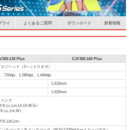
プライ
よくあるご質問
ダウンロード
新着情報
V300-130 Plus
CJV300-160 Plus
ピエゾヘッド（2ヘッドスタガ）
i、720dpi、1,080dpi、1,440dpi
1,610mm
1,620mm
トインク
K,Lc,Lm,Lk,Or,W,Si）
K,Lc,Lm,W）
ク
Y,K,Lbl,Lm）
mlインクパック / 2Lインクパック（W,Siは220mlカートリッジのみ）