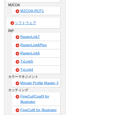
M2COA
M2COA-RCF1
ソフトウェア
RIP
RasterLink7
RasterLink6Plus
RasterLink6
TxLink5
TxLink4
カラーマネジメント
Mimaki Profile Master 3
カッティング
FineCut/Coat9 for
Illustrator
FineCut8 for Illustrator