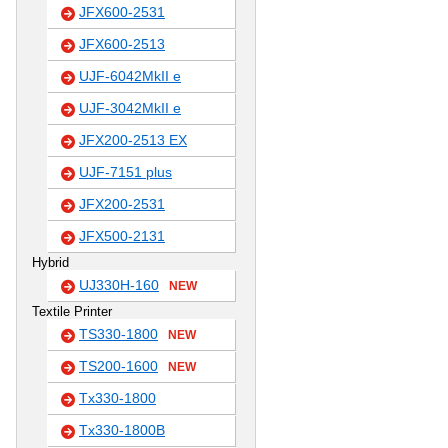
JFX600-2531
JFX600-2513
UJF-6042MkII e
UJF-3042MkII e
JFX200-2513 EX
UJF-7151 plus
JFX200-2531
JFX500-2131
Hybrid
UJ330H-160
NEW
Textile Printer
TS330-1800
NEW
TS200-1600
NEW
Tx330-1800
Tx330-1800B