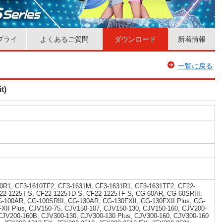
プライ
よくあるご質問
ダウンロード
新着情報
一覧に戻る
t)
0R1, CF3-1610TF2, CF3-1631M, CF3-1631R1, CF3-1631TF2, CF22-
22-1225T-S, CF22-1225TD-S, CF22-1225TF-S, CG-60AR, CG-60SRIII,
G-100AR, CG-100SRIII, CG-130AR, CG-130FXII, CG-130FXII Plus, CG-
FXII Plus, CJV150-75, CJV150-107, CJV150-130, CJV150-160, CJV200-
CJV200-160B, CJV300-130, CJV300-130 Plus, CJV300-160, CJV300-160