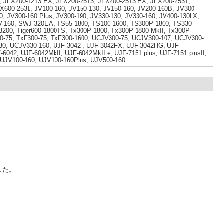
, JFX200-1213 EX, JFX200-2513, JFX200-2513 EX, JFX200-2531,
X600-2531, JV100-160, JV150-130, JV150-160, JV200-160B, JV300-
0, JV300-160 Plus, JV300-190, JV330-130, JV330-160, JV400-130LX,
V-160, SWJ-320EA, TS55-1800, TS100-1600, TS300P-1800, TS330-
200, Tiger600-1800TS, Tx300P-1800, Tx300P-1800 MkII, Tx300P-
0-75, TxF300-75, TxF300-1600, UCJV300-75, UCJV300-107, UCJV300-
30, UCJV330-160, UJF-3042 , UJF-3042FX, UJF-3042HG, UJF-
-6042, UJF-6042MkII, UJF-6042MkII e, UJF-7151 plus, UJF-7151 plusII,
 UJV100-160, UJV100-160Plus, UJV500-160
した。