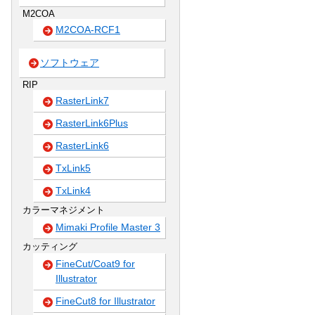
M2COA
M2COA-RCF1
ソフトウェア
RIP
RasterLink7
RasterLink6Plus
RasterLink6
TxLink5
TxLink4
カラーマネジメント
Mimaki Profile Master 3
カッティング
FineCut/Coat9 for
Illustrator
FineCut8 for Illustrator