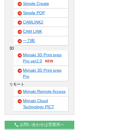
Simple Create
Simple POP
CAMLINK2
CAM LINK
一刀彫
3D
Mimaki 3D Print prep
Pro ver2.0
NEW
Mimaki 3D Print prep
Pro
リモート
Mimaki Remote Access
Mimaki Cloud
Technology PICT
お問い合わせは営業所へ