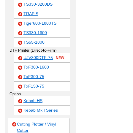
TS330-3200DS
TRAPIS
Tiger600-1800TS
TS330-1600
TS55-1800
DTF Printer (Direct-to-Film）
UJV300DTF-75
NEW
TxF300-1600
TxF300-75
TxF150-75
Option
Kebab HS
Kebab MkII Series
Cutting Plotter / Vinyl
Cutter