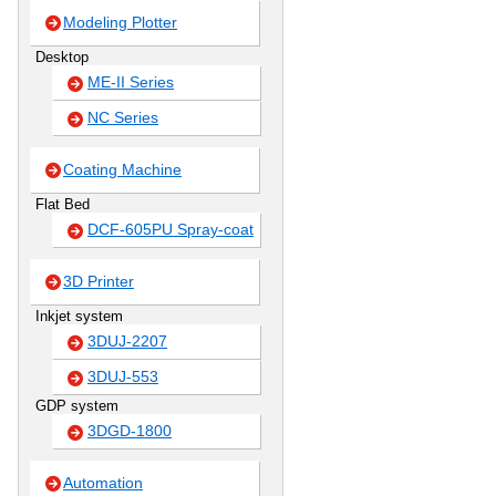
Modeling Plotter
Desktop
ME-II Series
NC Series
Coating Machine
Flat Bed
DCF-605PU Spray-coat
3D Printer
Inkjet system
3DUJ-2207
3DUJ-553
GDP system
3DGD-1800
Automation