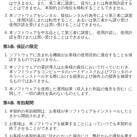
はできません。また、第三者に譲渡し、貸与しまたは再使用許諾する
ことはできません。本契約上の地位を移転することもできません。
本ソフトウェアをレンタル、疑似レンタル行為等により第三者に譲渡
し、使用許諾しまたは転売すること、あるいは第三者から譲り受け、
使用許諾を受けまたは買い受けることはできません。
本ソフトウェアを中古品として第三者に譲渡し、使用許諾し、使用許
諾を受けまたは買い受けることはできません。
第3条. 保証の限定
ソフトウェアに含まれる機能がお客様の使用目的に適合することを保
証するものではありません。
本ソフトウェアの選択導入はお客様の責任において行っていただき、
本ソフトウェアをコンピュータのハードディスクおよびプロッタのメ
モリへインストールする際における損害および操作上の損害を補償す
るものではありません。
本ソフトウェアを使用した運用結果（収入また利益の逸失を含む）に
関して、一切の責任を負わないものとします。
第4条. 有効期間
本契約の有効期間は、お客様が本ソフトウェアをインストールしたと
きから開始されます。
お客様は、本ソフトウェアを破棄することによっていつでも本契約を
終了させることができます。
お客様が本契約条項に従わなかった場合には、弊社からの通知を要す