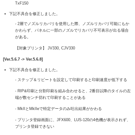
TxF150
下記不具合を修正しました。
- 2層でノズルリカバリを使用した際、ノズルリカバリ可能にもか
かわらず、パネルに一部のノズルでリカバリ不可表示が出る場合
がある。
【対象プリンタ】 JV330, CJV330
[Ver.5.6.7 -> Ver.5.6.8]
下記不具合を修正しました。
- ステップ＆リピートを設定して印刷すると印刷速度が低下する
- RIP&印刷と分割印刷を組み合わせると、2番目以降のタイルの左
端が数センチ切れて印刷することがある
- MkIIとMkIIeで特定データのみ吐出結果がかわる
- プリンタ登録画面に、JFX600、LUS-120の4色機が表示されず、
プリンタ登録できない