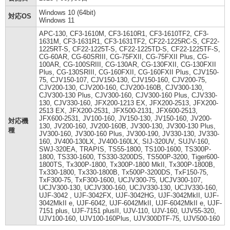
Windows 10 (64bit)
対応OS
Windows 11
APC-130, CF3-1610M, CF3-1610R1, CF3-1610TF2, CF3-
1631M, CF3-1631R1, CF3-1631TF2, CF22-1225RC-S, CF22-
1225RT-S, CF22-1225T-S, CF22-1225TD-S, CF22-1225TF-S,
CG-60AR, CG-60SRIII, CG-75FXII, CG-75FXII Plus, CG-
100AR, CG-100SRIII, CG-130AR, CG-130FXII, CG-130FXII
Plus, CG-130SRIII, CG-160FXII, CG-160FXII Plus, CJV150-
75, CJV150-107, CJV150-130, CJV150-160, CJV200-75,
CJV200-130, CJV200-160, CJV200-160B, CJV300-130,
CJV300-130 Plus, CJV300-160, CJV300-160 Plus, CJV330-
130, CJV330-160, JFX200-1213 EX, JFX200-2513, JFX200-
2513 EX, JFX200-2531, JFX500-2131, JFX600-2513,
JFX600-2531, JV100-160, JV150-130, JV150-160, JV200-
対応機
130, JV200-160, JV200-160B, JV300-130, JV300-130 Plus,
種
JV300-160, JV300-160 Plus, JV300-190, JV330-130, JV330-
160, JV400-130LX, JV400-160LX, SIJ-320UV, SUJV-160,
SWJ-320EA, TRAPIS, TS55-1800, TS100-1600, TS300P-
1800, TS330-1600, TS330-3200DS, TS500P-3200, Tiger600-
1800TS, Tx300P-1800, Tx300P-1800 MkII, Tx300P-1800B,
Tx330-1800, Tx330-1800B, Tx500P-3200DS, TxF150-75,
TxF300-75, TxF300-1600, UCJV300-75, UCJV300-107,
UCJV300-130, UCJV300-160, UCJV330-130, UCJV330-160,
UJF-3042 , UJF-3042FX, UJF-3042HG, UJF-3042MkII, UJF-
3042MkII e, UJF-6042, UJF-6042MkII, UJF-6042MkII e, UJF-
7151 plus, UJF-7151 plusII, UJV-110, UJV-160, UJV55-320,
UJV100-160, UJV100-160Plus, UJV300DTF-75, UJV500-160