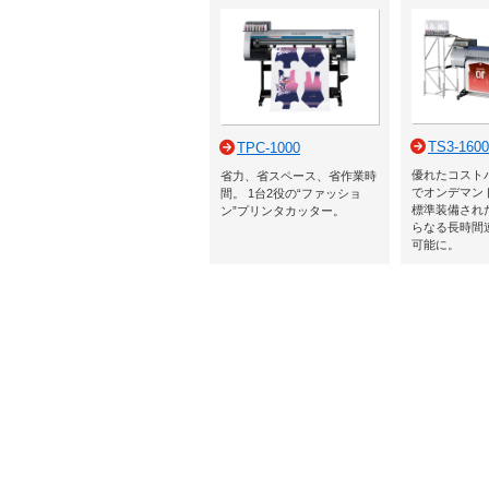
TS3-1600
TPC-1000
優れたコスト
省力、省スペース、省作業時
でオンデマン
間。 1台2役の“ファッショ
標準装備された
ン”プリンタカッター。
らなる長時間
可能に。