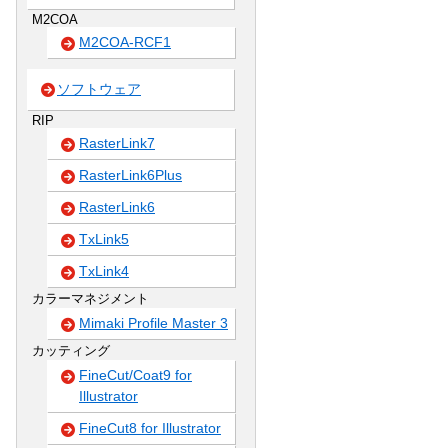
M2COA
M2COA-RCF1
ソフトウェア
RIP
RasterLink7
RasterLink6Plus
RasterLink6
TxLink5
TxLink4
カラーマネジメント
Mimaki Profile Master 3
カッティング
FineCut/Coat9 for
Illustrator
FineCut8 for Illustrator