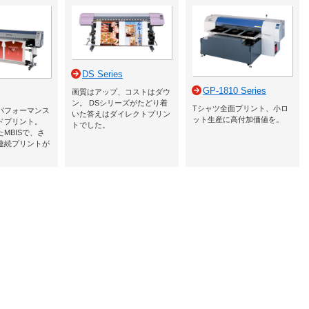
DS Series
GP-1810 Series
画質はアップ、コストはダウ
ン。 DSシリーズがたどり着
Tシャツ全面プリント、小ロ
パフォーマンス
いた答えはダイレクトプリン
ット生産に高付加価値を。
ドプリント。
トでした。
MBISで、さ
連続プリントが