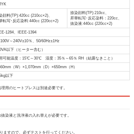
MYK
捺染顔料(TP):210cc、
顔料(TP):420cc (210cc×2)、
昇華転写･反応染料：220cc、
転写･反応染料:440cc (220cc×2)
抜染液:440cc (220cc×2)
EE-1284、IEEE-1394
100V～240V±10％、50/60Hz±1Hz
80VA以下（ヒーター含む）
用可能温度：15℃～30℃ 湿度：35％～65％ RH（結露なきこと）
,660mm（W）×1,070mm（D）×650mm（H）
45kg以下
処理用のヒートプレスは別途必要です。
の抜染液と洗浄液の入れ替えが必要です。
りますので、必ずテストを行ってください。