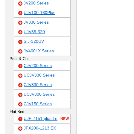
JV200 Series
UJV100-160Plus
JV330 Series
UJV55-320
SIJ-320UV
JV400LX Series
Print & Cut
CJV200 Series
UCJV330 Series
CJV330 Series
UCJV300 Series
CJV150 Series
Flat Bed
UJF-7151 plusII e
NEW
JFX200-1213 EX