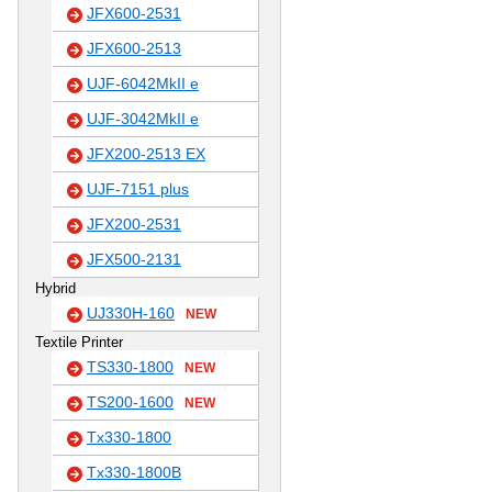
JFX600-2531
JFX600-2513
UJF-6042MkII e
UJF-3042MkII e
JFX200-2513 EX
UJF-7151 plus
JFX200-2531
JFX500-2131
Hybrid
UJ330H-160
NEW
Textile Printer
TS330-1800
NEW
TS200-1600
NEW
Tx330-1800
Tx330-1800B