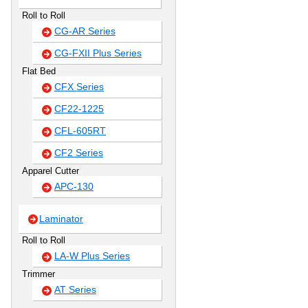
Roll to Roll
CG-AR Series
CG-FXII Plus Series
Flat Bed
CFX Series
CF22-1225
CFL-605RT
CF2 Series
Apparel Cutter
APC-130
Laminator
Roll to Roll
LA-W Plus Series
Trimmer
AT Series