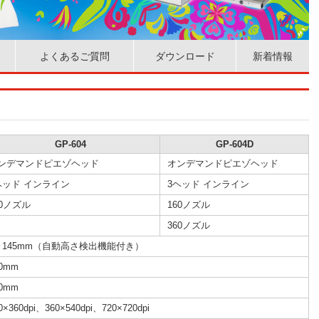
よくあるご質問
ダウンロード
新着情報
GP-604
GP-604D
ンデマンドピエゾヘッド
オンデマンドピエゾヘッド
ヘッド インライン
3ヘッド インライン
60ノズル
160ノズル
360ノズル
～145mm（自動高さ検出機能付き）
10mm
20mm
0×360dpi、360×540dpi、720×720dpi