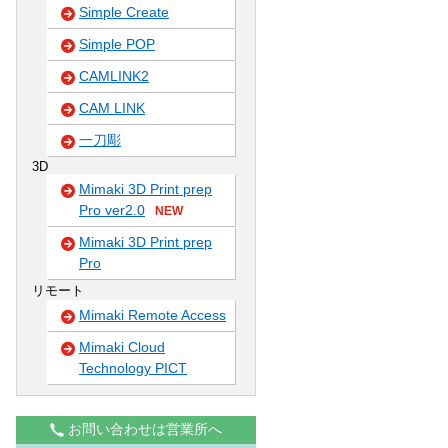
Simple Create
Simple POP
CAMLINK2
CAM LINK
一刀彫
3D
Mimaki 3D Print prep
Pro ver2.0
NEW
Mimaki 3D Print prep
Pro
リモート
Mimaki Remote Access
Mimaki Cloud
Technology PICT
お問い合わせは営業所へ