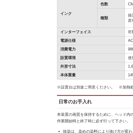
色数
C
インク
捺染
種類
昇華
インターフェイス
IE
電源仕様
AC
消費電力
9
設置環境
使
外形寸法
1
本体重量
1
※設置台は別途ご用意ください。 ※加熱
日常のお手入れ
本装置の画質を保持するために、ヘッド内
作業開始時と終了時に必ず行って下さい。
抜染は、染めの染料により抜け方が変わ