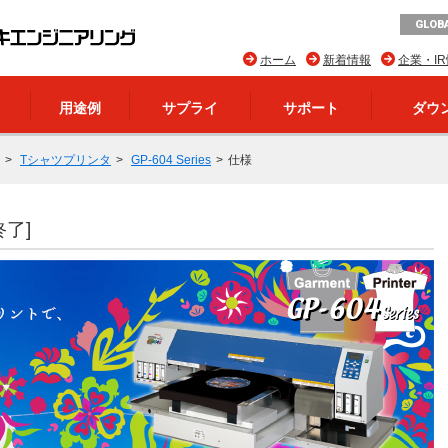
GLOBA
ホーム
新着情報
企業・I
用途例
サプライ
サポート
ダウ
Tシャツプリンタ
GP-604 Series
仕様
了]