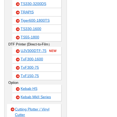
TS330-3200DS
TRAPIS
Tiger600-1800TS
TS330-1600
TS55-1800
DTF Printer (Direct-to-Film）
UJV300DTF-75
NEW
TxF300-1600
TxF300-75
TxF150-75
Option
Kebab HS
Kebab MkII Series
Cutting Plotter / Vinyl
Cutter