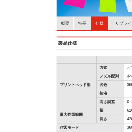
概要
特長
仕様
サプライ
製品仕様
方式
オ
ノズル配列
4
プリントヘッド部
各色
3
抜液
高さ調整
0
幅
6
最大作図範囲
長さ
4
作図モード
36