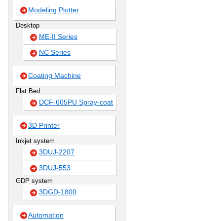
Modeling Plotter
Desktop
ME-II Series
NC Series
Coating Machine
Flat Bed
DCF-605PU Spray-coat
3D Printer
Inkjet system
3DUJ-2207
3DUJ-553
GDP system
3DGD-1800
Automation