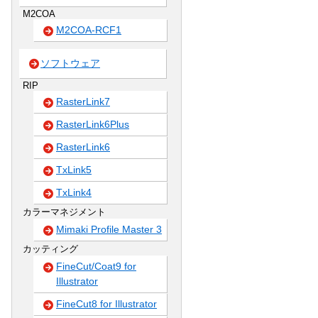
M2COA
M2COA-RCF1
ソフトウェア
RIP
RasterLink7
RasterLink6Plus
RasterLink6
TxLink5
TxLink4
カラーマネジメント
Mimaki Profile Master 3
カッティング
FineCut/Coat9 for
Illustrator
FineCut8 for Illustrator