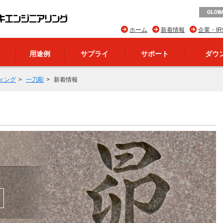
GLOBA
ホーム
新着情報
企業・I
用途例
サプライ
サポート
ダウ
ィング
一刀彫
新着情報