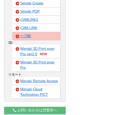
Simple Create
Simple POP
CAMLINK2
CAM LINK
一刀彫
3D
Mimaki 3D Print prep
Pro ver2.0
NEW
Mimaki 3D Print prep
Pro
リモート
Mimaki Remote Access
Mimaki Cloud
Technology PICT
お問い合わせは営業所へ