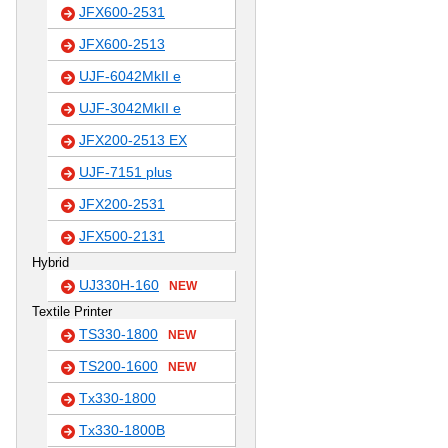
JFX600-2531
JFX600-2513
UJF-6042MkII e
UJF-3042MkII e
JFX200-2513 EX
UJF-7151 plus
JFX200-2531
JFX500-2131
Hybrid
UJ330H-160
NEW
Textile Printer
TS330-1800
NEW
TS200-1600
NEW
Tx330-1800
Tx330-1800B