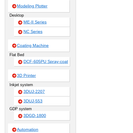
Modeling Plotter
Desktop
ME-II Series
NC Series
Coating Machine
Flat Bed
DCF-605PU Spray-coat
3D Printer
Inkjet system
3DUJ-2207
3DUJ-553
GDP system
3DGD-1800
Automation