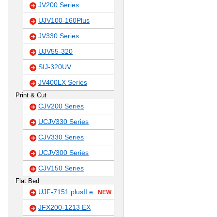
JV200 Series
UJV100-160Plus
JV330 Series
UJV55-320
SIJ-320UV
JV400LX Series
Print & Cut
CJV200 Series
UCJV330 Series
CJV330 Series
UCJV300 Series
CJV150 Series
Flat Bed
UJF-7151 plusII e
NEW
JFX200-1213 EX