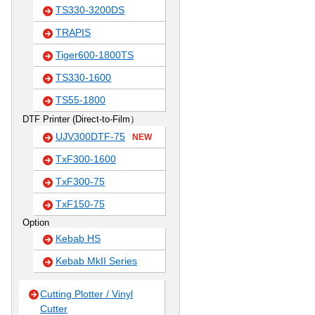
TS330-3200DS
TRAPIS
Tiger600-1800TS
TS330-1600
TS55-1800
DTF Printer (Direct-to-Film）
UJV300DTF-75
NEW
TxF300-1600
TxF300-75
TxF150-75
Option
Kebab HS
Kebab MkII Series
Cutting Plotter / Vinyl
Cutter