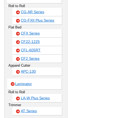
Roll to Roll
CG-AR Series
CG-FXII Plus Series
Flat Bed
CFX Series
CF22-1225
CFL-605RT
CF2 Series
Apparel Cutter
APC-130
Laminator
Roll to Roll
LA-W Plus Series
Trimmer
AT Series