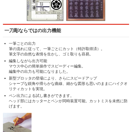
一刀彫ならではの出力機能
一筆ごとの出力
筆の流れに従って、一筆ごとにカット（特許取得済）。
筆文字の自然な表情を生かし、ゴミ取りも容易。
編集しながら出力可能
マウス中心の簡単操作でスピーディー編集。
編集中の出力も可能になりました。
新型プロッタの登場により、さらにスピードアップ
シャープな鋭角や滑らかな曲線、細かな図形も思いのままにハイクオ
リティカットを実現。
ペン出力による試し書きができます。
ヘッド部にはカッターとペンが同時装置可能。カットミスを未然に防
げます。