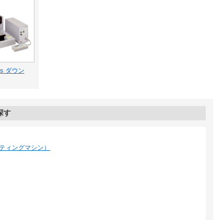
ies ダウン
探す
ティングマシン）