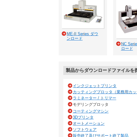
ME-II Series ダウ
ンロード
NC Ser
ロード
製品からダウンロードファイルを
インクジェットプリンタ
カッティングプロッタ（業務用カッ
ラミネーター / トリマー
モデリングプロッタ
コーティングマシン
3Dプリンタ
オートメーション
ソフトウェア
販売終了及びサポート終了製品