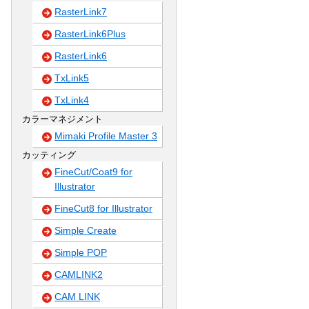
RasterLink7
RasterLink6Plus
RasterLink6
TxLink5
TxLink4
カラーマネジメント
Mimaki Profile Master 3
カッティング
FineCut/Coat9 for
Illustrator
FineCut8 for Illustrator
Simple Create
Simple POP
CAMLINK2
CAM LINK