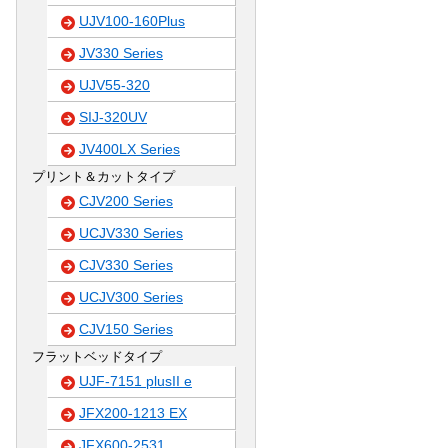
UJV100-160Plus
JV330 Series
UJV55-320
SIJ-320UV
JV400LX Series
プリント＆カットタイプ
CJV200 Series
UCJV330 Series
CJV330 Series
UCJV300 Series
CJV150 Series
フラットベッドタイプ
UJF-7151 plusII e
JFX200-1213 EX
JFX600-2531