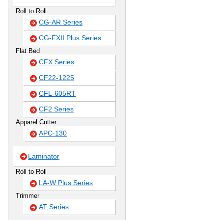
Roll to Roll
CG-AR Series
CG-FXII Plus Series
Flat Bed
CFX Series
CF22-1225
CFL-605RT
CF2 Series
Apparel Cutter
APC-130
Laminator
Roll to Roll
LA-W Plus Series
Trimmer
AT Series