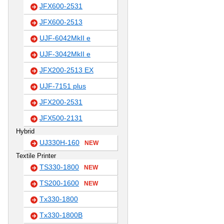
JFX600-2531
JFX600-2513
UJF-6042MkII e
UJF-3042MkII e
JFX200-2513 EX
UJF-7151 plus
JFX200-2531
JFX500-2131
Hybrid
UJ330H-160
NEW
Textile Printer
TS330-1800
NEW
TS200-1600
NEW
Tx330-1800
Tx330-1800B