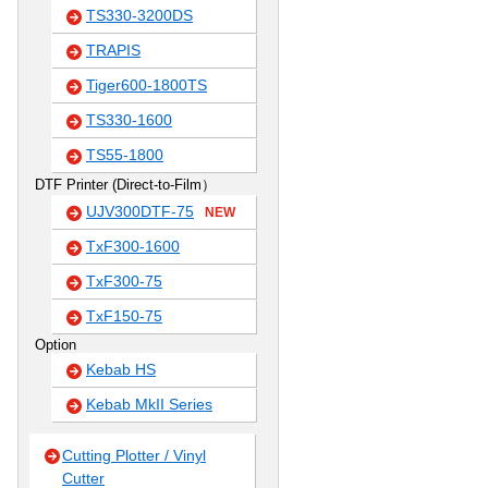
TS330-3200DS
TRAPIS
Tiger600-1800TS
TS330-1600
TS55-1800
DTF Printer (Direct-to-Film）
UJV300DTF-75
NEW
TxF300-1600
TxF300-75
TxF150-75
Option
Kebab HS
Kebab MkII Series
Cutting Plotter / Vinyl
Cutter