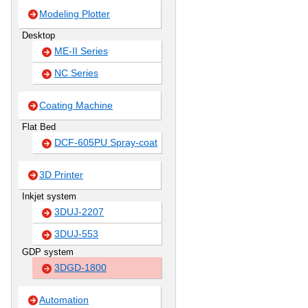
Modeling Plotter
Desktop
ME-II Series
NC Series
Coating Machine
Flat Bed
DCF-605PU Spray-coat
3D Printer
Inkjet system
3DUJ-2207
3DUJ-553
GDP system
3DGD-1800
Automation