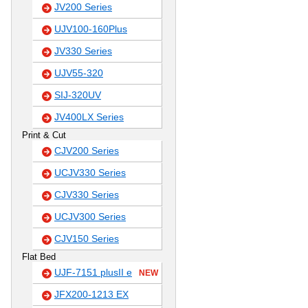
JV200 Series
UJV100-160Plus
JV330 Series
UJV55-320
SIJ-320UV
JV400LX Series
Print & Cut
CJV200 Series
UCJV330 Series
CJV330 Series
UCJV300 Series
CJV150 Series
Flat Bed
UJF-7151 plusII e
NEW
JFX200-1213 EX