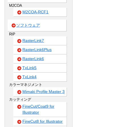
M2COA
M2COA-RCF1
ソフトウェア
RIP
RasterLink7
RasterLink6Plus
RasterLink6
TxLink5
TxLink4
カラーマネジメント
Mimaki Profile Master 3
カッティング
FineCut/Coat9 for
Illustrator
FineCut8 for Illustrator