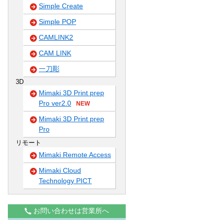
Simple Create
Simple POP
CAMLINK2
CAM LINK
一刀彫
3D
Mimaki 3D Print prep
Pro ver2.0
NEW
Mimaki 3D Print prep
Pro
リモート
Mimaki Remote Access
Mimaki Cloud
Technology PICT
お問い合わせは営業所へ