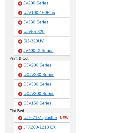
JV200 Series
UJV100-160Plus
JV330 Series
UJV55-320
SIJ-320UV
JV400LX Series
Print & Cut
CJV200 Series
UCJV330 Series
CJV330 Series
UCJV300 Series
CJV150 Series
Flat Bed
UJF-7151 plusII e
NEW
JFX200-1213 EX