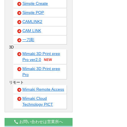
Simple Create
Simple POP
CAMLINK2
CAM LINK
一刀彫
3D
Mimaki 3D Print prep
Pro ver2.0
NEW
Mimaki 3D Print prep
Pro
リモート
Mimaki Remote Access
Mimaki Cloud
Technology PICT
お問い合わせは営業所へ