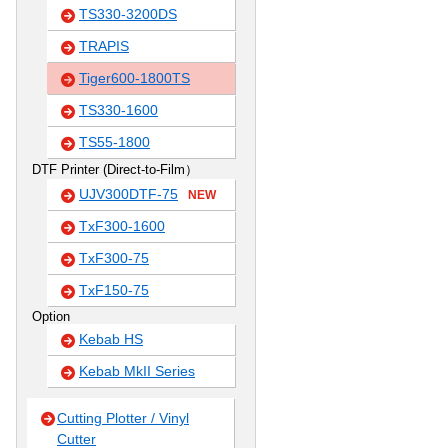
TS330-3200DS
TRAPIS
Tiger600-1800TS
TS330-1600
TS55-1800
DTF Printer (Direct-to-Film）
UJV300DTF-75
NEW
TxF300-1600
TxF300-75
TxF150-75
Option
Kebab HS
Kebab MkII Series
Cutting Plotter / Vinyl
Cutter