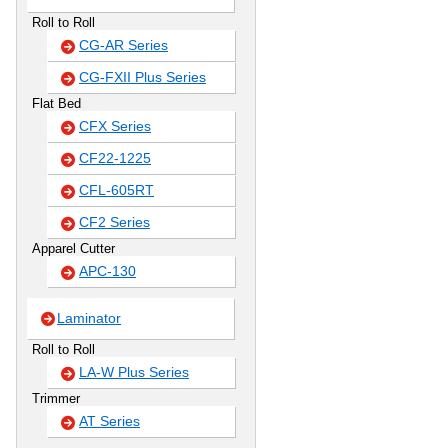
Roll to Roll
CG-AR Series
CG-FXII Plus Series
Flat Bed
CFX Series
CF22-1225
CFL-605RT
CF2 Series
Apparel Cutter
APC-130
Laminator
Roll to Roll
LA-W Plus Series
Trimmer
AT Series