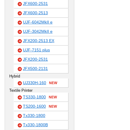
JFX600-2531
JFX600-2513
UJF-6042MkII e
UJF-3042MkII e
JFX200-2513 EX
UJF-7151 plus
JFX200-2531
JFX500-2131
Hybrid
UJ330H-160
NEW
Textile Printer
TS330-1800
NEW
TS200-1600
NEW
Tx330-1800
Tx330-1800B