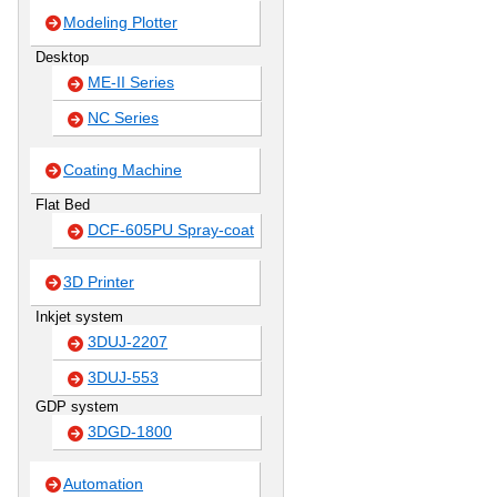
Modeling Plotter
Desktop
ME-II Series
NC Series
Coating Machine
Flat Bed
DCF-605PU Spray-coat
3D Printer
Inkjet system
3DUJ-2207
3DUJ-553
GDP system
3DGD-1800
Automation