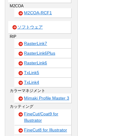
M2COA
M2COA-RCF1
ソフトウェア
RIP
RasterLink7
RasterLink6Plus
RasterLink6
TxLink5
TxLink4
カラーマネジメント
Mimaki Profile Master 3
カッティング
FineCut/Coat9 for
Illustrator
FineCut8 for Illustrator