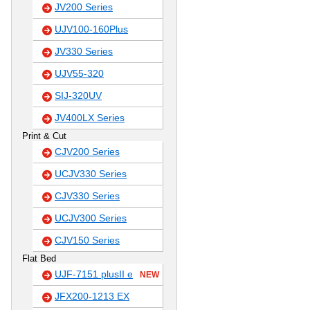
JV200 Series
UJV100-160Plus
JV330 Series
UJV55-320
SIJ-320UV
JV400LX Series
Print & Cut
CJV200 Series
UCJV330 Series
CJV330 Series
UCJV300 Series
CJV150 Series
Flat Bed
UJF-7151 plusII e
NEW
JFX200-1213 EX