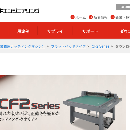
GLOBA
ホーム
新着情報
企業・I
用途例
サプライ
サポート
ダウ
業務用カッティングマシン）
フラットベッドタイプ
CF2 Series
ダウンロ