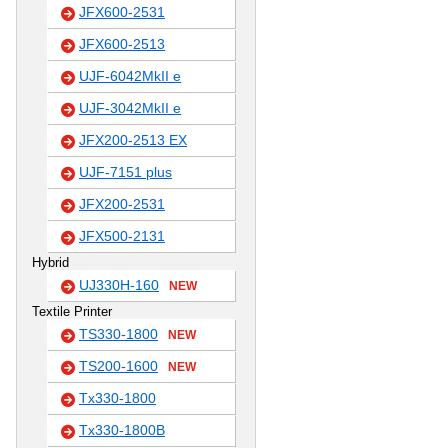
JFX600-2531
JFX600-2513
UJF-6042MkII e
UJF-3042MkII e
JFX200-2513 EX
UJF-7151 plus
JFX200-2531
JFX500-2131
Hybrid
UJ330H-160
NEW
Textile Printer
TS330-1800
NEW
TS200-1600
NEW
Tx330-1800
Tx330-1800B