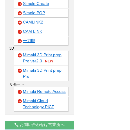
Simple Create
Simple POP
CAMLINK2
CAM LINK
一刀彫
3D
Mimaki 3D Print prep
Pro ver2.0
NEW
Mimaki 3D Print prep
Pro
リモート
Mimaki Remote Access
Mimaki Cloud
Technology PICT
お問い合わせは営業所へ