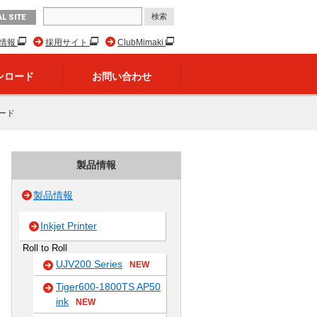
L SITE
R情報
採用サイト
ClubMimaki
ンロード
お問い合わせ
ード
製品情報
製品情報
Inkjet Printer
Roll to Roll
UJV200 Series
NEW
Tiger600-1800TS AP50
ink
NEW