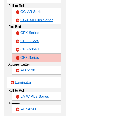
Roll to Roll
CG-AR Series
CG-FXII Plus Series
Flat Bed
CFX Series
CF22-1225
CFL-605RT
CF2 Series
Apparel Cutter
APC-130
Laminator
Roll to Roll
LA-W Plus Series
Trimmer
AT Series