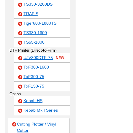
TS330-3200DS
TRAPIS
Tiger600-1800TS
TS330-1600
TS55-1800
DTF Printer (Direct-to-Film）
UJV300DTF-75
NEW
TxF300-1600
TxF300-75
TxF150-75
Option
Kebab HS
Kebab MkII Series
Cutting Plotter / Vinyl
Cutter