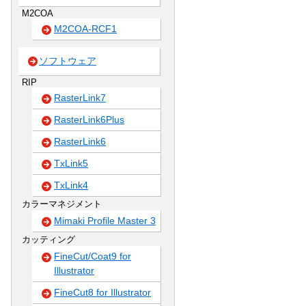
M2COA
M2COA-RCF1
ソフトウェア
RIP
RasterLink7
RasterLink6Plus
RasterLink6
TxLink5
TxLink4
カラーマネジメント
Mimaki Profile Master 3
カッティング
FineCut/Coat9 for
Illustrator
FineCut8 for Illustrator