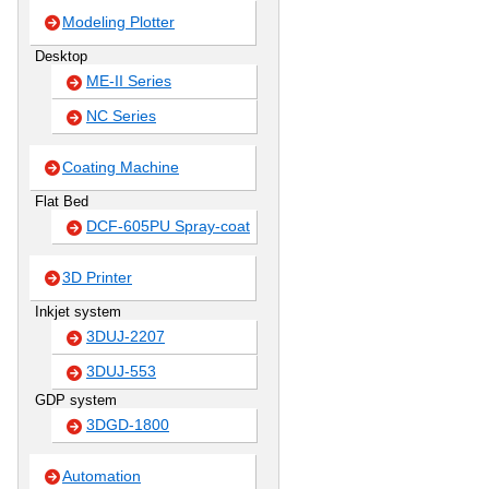
Modeling Plotter
Desktop
ME-II Series
NC Series
Coating Machine
Flat Bed
DCF-605PU Spray-coat
3D Printer
Inkjet system
3DUJ-2207
3DUJ-553
GDP system
3DGD-1800
Automation