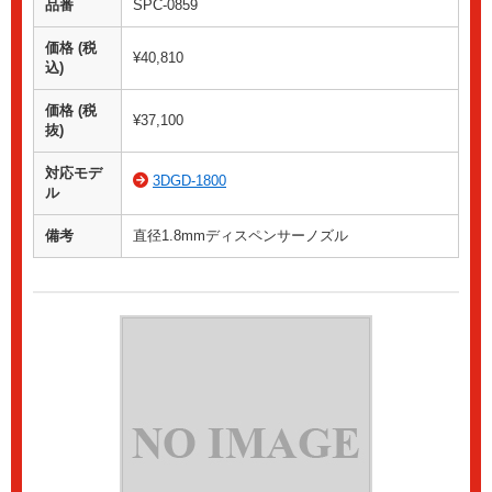
品番
SPC-0859
価格 (税
¥40,810
込)
価格 (税
¥37,100
抜)
対応モデ
3DGD-1800
ル
備考
直径1.8mmディスペンサーノズル