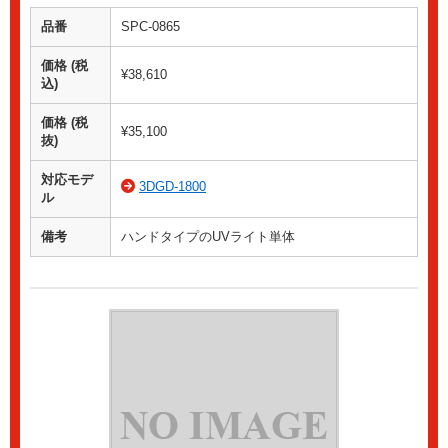
品番
SPC-0865
価格 (税
¥38,610
込)
価格 (税
¥35,100
抜)
対応モデ
3DGD-1800
ル
備考
ハンドタイプのUVライト単体