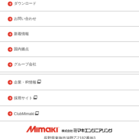
ダウンロード
お問い合わせ
新着情報
国内拠点
グループ会社
企業・IR情報
採用サイト
ClubMimaki
長野県東御市滋野乙2182番地3