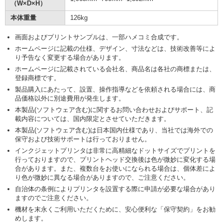
（W×D×H）
本体重量
126kg
画面およびプリントサンプルは、一部ハメコミ合成です。
ホームページに記載の仕様、デザイン、寸法などは、技術改善等によ
り予告なく変更する場合があります。
ホームページに記載されている会社名、商品名は各社の商標または、
登録商標です。
製品購入にあたって、設置、操作指導などを依頼される場合には、商
品価格以外に別途費用が発生します。
本製品(ソフトウェア含む)に関するお問い合わせおよびサポート、記
載内容については、国内限定とさせていただきます。
本製品(ソフトウェア含む)は日本国内仕様であり、当社では海外での
保守および技術サポートは行っておりません。
インクジェットプリンタは非常に高精細なドットサイズでプリントを
行っておりますので、プリントヘッド交換後は色が微妙に変化する場
合があります。また、複数台をお使いになられる場合は、個体差によ
り色が微妙に異なる場合がありますので、ご注意ください。
自治体の条例によりプリンタを設置する際に申請が必要な場合があり
ますのでご注意ください。
機材を末永くご利用いただくために、安心便利な「保守契約」をお勧
めします。