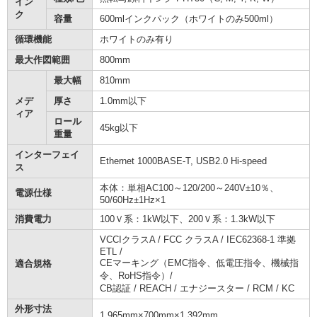
イン
ク
容量
600mlインクパック（ホワイトのみ500ml）
循環機能
ホワイトのみ有り
最大作図範囲
800mm
最大幅
810mm
メデ
厚さ
1.0mm以下
ィア
ロール
45kg以下
重量
インターフェイ
Ethernet 1000BASE-T, USB2.0 Hi-speed
ス
本体：単相AC100～120/200～240V±10％、
電源仕様
50/60Hz±1Hz×1
消費電力
100Ｖ系：1kW以下、200Ｖ系：1.3kW以下
VCCIクラスA / FCC クラスA / IEC62368-1 準拠
ETL /
CEマーキング（EMC指令、低電圧指令、機械指
適合規格
令、RoHS指令）/
CB認証 / REACH / エナジースター / RCM / KC
外形寸法
1,965mm×700mm×1,392mm