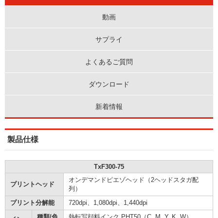
動画
サプライ
よくあるご質問
ダウンロード
新着情報
製品仕様
TxF300-75
オンデマンドピエゾヘッド（2ヘッドスタガ配
プリントヘッド
列）
プリント分解能
720dpi、1,080dpi、1,440dpi
種類/色
熱転写顔料インク PHT50（C, M, Y, K, W）