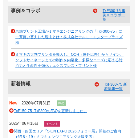
事例＆コラボ
TxF300-75 事
例＆コラボ一
覧
老舗プリント工場がミマキエンジニアリングの「TxF300-75」に
一斉買い替えした理由とは：株式会社テルミ・エンタープライズ
様
ミマキの大判プリンタを導入し、OOH（屋外広告）からサイン、
ソフトサイネージまでの制作を内製化。多様なニーズに応える対
応力と生産性を強化：エクスプレス・プリント様
新着情報
TxF300-75 新
着情報一覧
New
2026年07月31日
FAQ
TxF150-75_TxF300のFAQを更新しました。
2026年06月15日
イベント
関西・四国エリア「SIGN EXPO 2026フォロー展」開催のご案内
（6/18・19：ミマキエンジニアリング大阪支店）