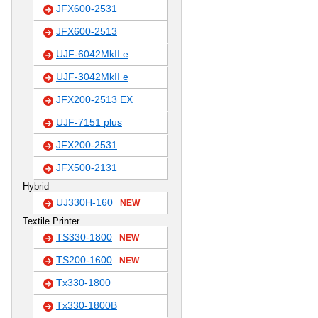
JFX600-2531
JFX600-2513
UJF-6042MkII e
UJF-3042MkII e
JFX200-2513 EX
UJF-7151 plus
JFX200-2531
JFX500-2131
Hybrid
UJ330H-160
NEW
Textile Printer
TS330-1800
NEW
TS200-1600
NEW
Tx330-1800
Tx330-1800B