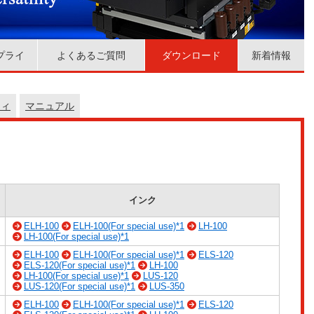
プライ
よくあるご質問
ダウンロード
新着情報
ティ
マニュアル
インク
ELH-100
ELH-100(For special use)*1
LH-100
LH-100(For special use)*1
ELH-100
ELH-100(For special use)*1
ELS-120
ELS-120(For special use)*1
LH-100
LH-100(For special use)*1
LUS-120
LUS-120(For special use)*1
LUS-350
ELH-100
ELH-100(For special use)*1
ELS-120