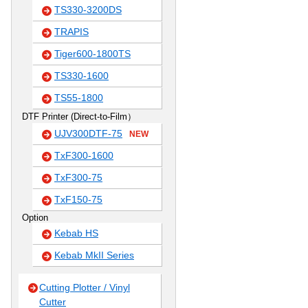
TS330-3200DS
TRAPIS
Tiger600-1800TS
TS330-1600
TS55-1800
DTF Printer (Direct-to-Film）
UJV300DTF-75
NEW
TxF300-1600
TxF300-75
TxF150-75
Option
Kebab HS
Kebab MkII Series
Cutting Plotter / Vinyl
Cutter