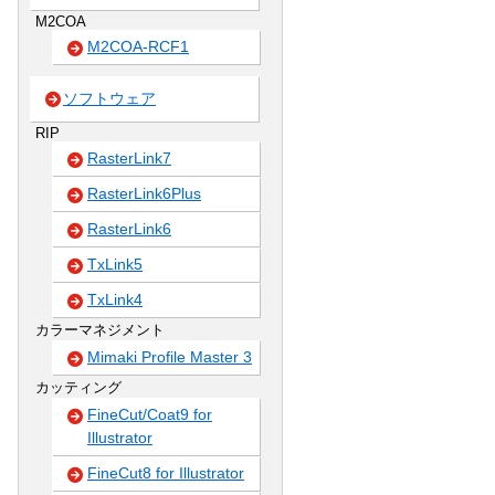
M2COA
M2COA-RCF1
ソフトウェア
RIP
RasterLink7
RasterLink6Plus
RasterLink6
TxLink5
TxLink4
カラーマネジメント
Mimaki Profile Master 3
カッティング
FineCut/Coat9 for
Illustrator
FineCut8 for Illustrator