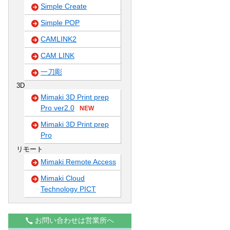
Simple Create
Simple POP
CAMLINK2
CAM LINK
一刀彫
3D
Mimaki 3D Print prep
Pro ver2.0
NEW
Mimaki 3D Print prep
Pro
リモート
Mimaki Remote Access
Mimaki Cloud
Technology PICT
お問い合わせは営業所へ