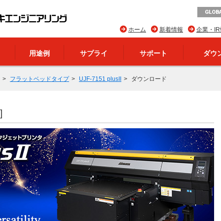
GLOBA
ホーム
新着情報
企業・I
用途例
サプライ
サポート
ダウ
フラットベッドタイプ
UJF-7151 plusII
ダウンロード
]