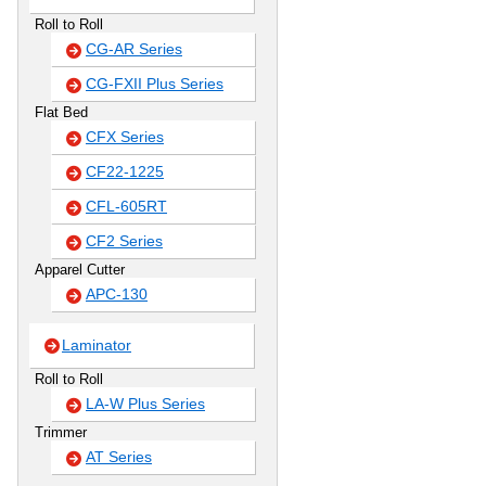
Roll to Roll
CG-AR Series
CG-FXII Plus Series
Flat Bed
CFX Series
CF22-1225
CFL-605RT
CF2 Series
Apparel Cutter
APC-130
Laminator
Roll to Roll
LA-W Plus Series
Trimmer
AT Series