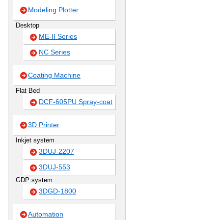
Modeling Plotter
Desktop
ME-II Series
NC Series
Coating Machine
Flat Bed
DCF-605PU Spray-coat
3D Printer
Inkjet system
3DUJ-2207
3DUJ-553
GDP system
3DGD-1800
Automation