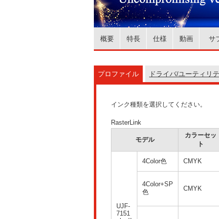
概要
特長
仕様
動画
サ
プロファイル
ドライバ/ユーティリ
インク種類を選択してください。
RasterLink
カラーセッ
モデル
ト
4Color色
CMYK
4Color+SP
CMYK
色
UJF-
7151