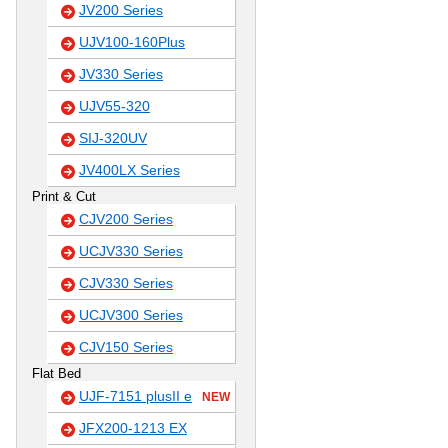
JV200 Series
UJV100-160Plus
JV330 Series
UJV55-320
SIJ-320UV
JV400LX Series
Print & Cut
CJV200 Series
UCJV330 Series
CJV330 Series
UCJV300 Series
CJV150 Series
Flat Bed
UJF-7151 plusII e
NEW
JFX200-1213 EX