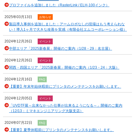
プロファイルを追加しました（RasterLink / ELH-100インク）
2025年03月13日
お知らせ
製品導入事例を追加しました：アームロボなしの現場はもう考えられな
い！導入1ヶ月で大きな改善を実感（有限会社エムコーポレーション様）
2024年12月26日
イベント
中部エリア「2025新春展」開催のご案内（1/28・29：名古屋）
2024年12月26日
イベント
関西・四国エリア「2025新春展」開催のご案内（1/23・24：大阪）
2024年12月16日
FAQ
【重要】年末年始休暇前にプリンタのメンテナンスをお願いします。
2024年12月05日
イベント
「UVDTF展～出来なかった仕事が出来るようになる～」開催のご案内
（12/13：ミマキエンジニアリング大阪支店）
2024年07月22日
FAQ
【重要】夏季休暇前にプリンタのメンテナンスをお願いします。