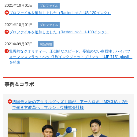
2021年10月01日
プロファイル
プロファイルを追加しました（RasterLink / LUS-120インク）
2021年10月01日
プロファイル
プロファイルを追加しました（RasterLink / LH-100インク）
2021年09月07日
製品情報
驚異的なクオリティー、圧倒的なスピード、妥協のない多様性：ハイパフ
ォーマンスフラットベッドUVインクジェットプリンタ「UJF-7151 plusII」
を発表
事例＆コラボ
四国最大級のアクリルグッズ工場が、アームロボ「M2COA」2台
で働き方改革へ：マルショウ株式会社様