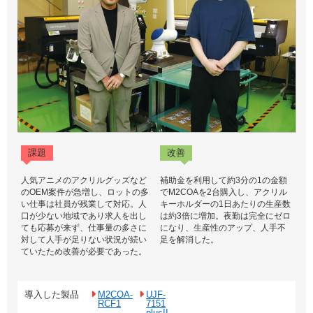
課題
改善
人気アニメのアクリルグッズなど
補助金を利用して約3分の1の金額
のOEM案件が急増し、ロットの多
でM2COAを2台購入し、アクリル
い仕事は社員が残業して対応。人
キーホルダーの1日あたりの生産数
口が少ない地域であり求人を出し
は約3倍に増加。夜勤は完全にゼロ
ても応募が来ず、仕事量の多さに
になり、生産性のアップ、人手不
対して人手が足りない状況が続い
足を解消した。
ていたため改善が必要であった。
導入した製品
M2COA-
UJF-
RCF1
7151
plusII