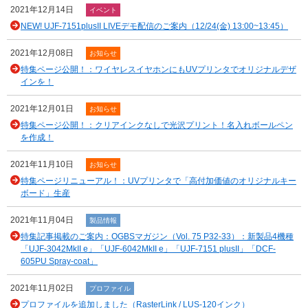
2021年12月14日
イベント
NEW! UJF-7151plusII LIVEデモ配信のご案内（12/24(金) 13:00~13:45）
2021年12月08日
お知らせ
特集ページ公開！：ワイヤレスイヤホンにもUVプリンタでオリジナルデザ
インを！
2021年12月01日
お知らせ
特集ページ公開！：クリアインクなしで光沢プリント！名入れボールペン
を作成！
2021年11月10日
お知らせ
特集ページリニューアル！：UVプリンタで「高付加価値のオリジナルキー
ボード」生産
2021年11月04日
製品情報
特集記事掲載のご案内：OGBSマガジン（Vol. 75 P32-33）：新製品4機種
「UJF-3042MkII e」「UJF-6042MkII e」「UJF-7151 plusII」「DCF-
605PU Spray-coat」
2021年11月02日
プロファイル
プロファイルを追加しました（RasterLink / LUS-120インク）