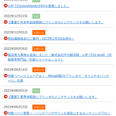
UJF-7151plus/plusIIのFAQを更新しました。
2022年12月22日
FAQ
【重要】年末年始休暇前にプリンタのメンテナンスをお願いします。
2022年12月01日
お知らせ
商品価格改定のご案内：2023年1月5日出荷分～
2022年09月26日
お知らせ
製品導入事例を追加しました：株式会社中川紙宗様：UJF-7151 plusII ［印
刷業界専門誌「印刷ジャーナル」より］
2022年09月14日
お知らせ
特集ページリニューアル！：Mimaki製UVプリンタで「オリジナルパッケ
ージ」生産
2022年08月01日
FAQ
【重要】夏季休暇前にプリンタのメンテナンスをお願いします。
2022年06月15日
お知らせ
特集ページ更新！：パッケージデザインを身近にするカッティングプロッ