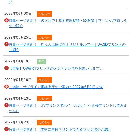
タ
2022年06月08日
お知らせ
特集ページ更新！：名入れで工具を整理整頓・5S対策｜プリンタ/プロッタ
のご紹介
2022年05月25日
お知らせ
特集ページ更新！：釣り人に捧げるオリジナルルアー｜UV/3Dプリンタの
ご紹介
2022年04月19日
FAQ
【重要】GW前のプリンタのメンテナンスをお願いします。
2022年04月18日
お知らせ
「本体、サプライ」価格改定のご案内：2022年6月1日～分
2022年04月13日
お知らせ
特集ページ更新！：UVプリンタでホイールカバーへ直接プリントしてみま
せんか
2022年03月23日
お知らせ
特集ページ更新！：木材に直接プリントできるプリンタのご紹介