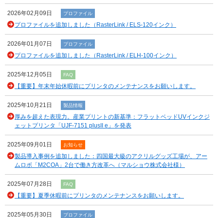
2026年02月09日
プロファイル
プロファイルを追加しました（RasterLink / ELS-120インク）
2026年01月07日
プロファイル
プロファイルを追加しました（RasterLink / ELH-100インク）
2025年12月05日
FAQ
【重要】年末年始休暇前にプリンタのメンテナンスをお願いします。
2025年10月21日
製品情報
厚みを超えた表現力。産業プリントの新基準：フラットベッドUVインクジ
ェットプリンタ「UJF-7151 plusII e」を発表
2025年09月01日
お知らせ
製品導入事例を追加しました：四国最大級のアクリルグッズ工場が、アー
ムロボ「M2COA」2台で働き方改革へ（マルショウ株式会社様）
2025年07月28日
FAQ
【重要】夏季休暇前にプリンタのメンテナンスをお願いします。
2025年05月30日
プロファイル