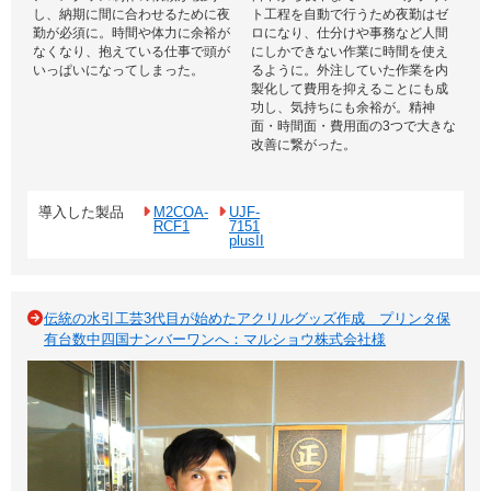
し、納期に間に合わせるために夜
ト工程を自動で行うため夜勤はゼ
勤が必須に。時間や体力に余裕が
ロになり、仕分けや事務など人間
なくなり、抱えている仕事で頭が
にしかできない作業に時間を使え
いっぱいになってしまった。
るように。外注していた作業を内
製化して費用を抑えることにも成
功し、気持ちにも余裕が。精神
面・時間面・費用面の3つで大きな
改善に繋がった。
導入した製品
M2COA-
UJF-
RCF1
7151
plusII
伝統の水引工芸3代目が始めたアクリルグッズ作成 プリンタ保
有台数中四国ナンバーワンへ：マルショウ株式会社様