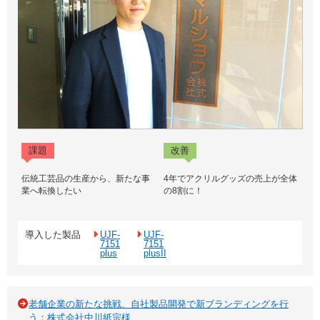
課題
改善
伝統工芸品の生産から、新たな事
4年でアクリルグッズの売上が全体
業へ転換したい
の8割に！
導入した製品
UJF-
UJF-
7151
7151
plus
plusII
老舗企業の新たな挑戦、自社製品開発で新ブランディングを行
う：株式会社中川紙宗様