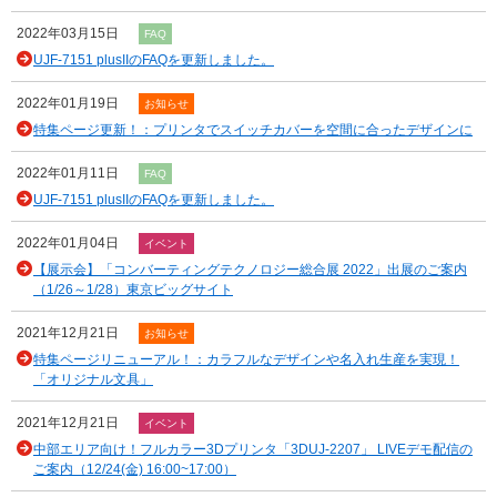
2022年03月15日
FAQ
UJF-7151 plusIIのFAQを更新しました。
2022年01月19日
お知らせ
特集ページ更新！：プリンタでスイッチカバーを空間に合ったデザインに
2022年01月11日
FAQ
UJF-7151 plusIIのFAQを更新しました。
2022年01月04日
イベント
【展示会】「コンバーティングテクノロジー総合展 2022」出展のご案内
（1/26～1/28）東京ビッグサイト
2021年12月21日
お知らせ
特集ページリニューアル！：カラフルなデザインや名入れ生産を実現！
「オリジナル文具」
2021年12月21日
イベント
中部エリア向け！フルカラー3Dプリンタ「3DUJ-2207」 LIVEデモ配信の
ご案内（12/24(金) 16:00~17:00）