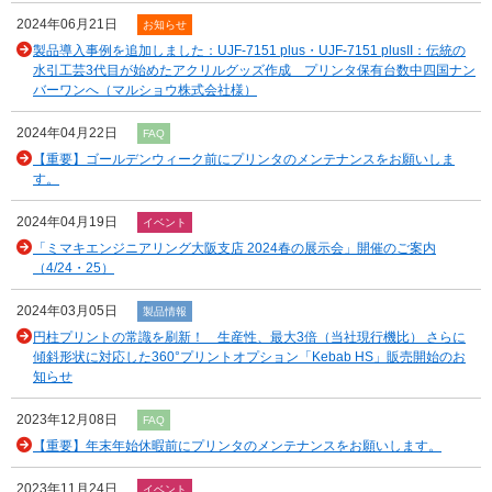
2024年06月21日
お知らせ
製品導入事例を追加しました：UJF-7151 plus・UJF-7151 plusII：伝統の
水引工芸3代目が始めたアクリルグッズ作成 プリンタ保有台数中四国ナン
バーワンへ（マルショウ株式会社様）
2024年04月22日
FAQ
【重要】ゴールデンウィーク前にプリンタのメンテナンスをお願いしま
す。
2024年04月19日
イベント
「ミマキエンジニアリング大阪支店 2024春の展示会」開催のご案内
（4/24・25）
2024年03月05日
製品情報
円柱プリントの常識を刷新！ 生産性、最大3倍（当社現行機比） さらに
傾斜形状に対応した360°プリントオプション「Kebab HS」販売開始のお
知らせ
2023年12月08日
FAQ
【重要】年末年始休暇前にプリンタのメンテナンスをお願いします。
2023年11月24日
イベント