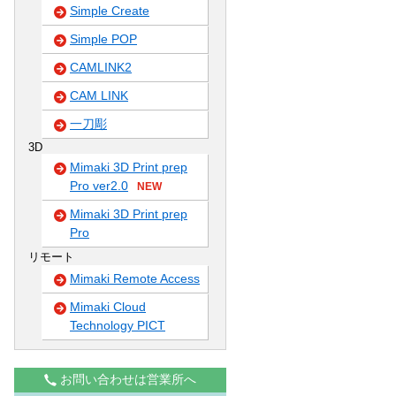
Simple Create
Simple POP
CAMLINK2
CAM LINK
一刀彫
3D
Mimaki 3D Print prep
Pro ver2.0
NEW
Mimaki 3D Print prep
Pro
リモート
Mimaki Remote Access
Mimaki Cloud
Technology PICT
お問い合わせは営業所へ