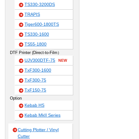
TS330-3200DS
TRAPIS
Tiger600-1800TS
TS330-1600
TS55-1800
DTF Printer (Direct-to-Film）
UJV300DTF-75
NEW
TxF300-1600
TxF300-75
TxF150-75
Option
Kebab HS
Kebab MkII Series
Cutting Plotter / Vinyl
Cutter