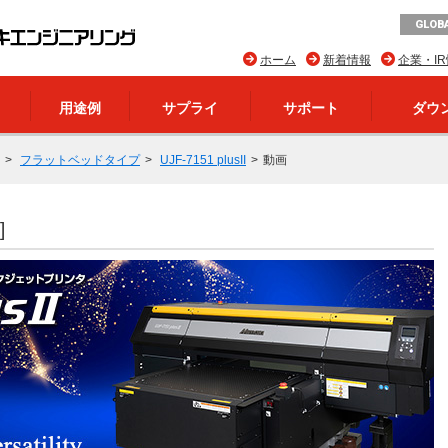
GLOBA
ホーム
新着情報
企業・I
用途例
サプライ
サポート
ダウ
フラットベッドタイプ
UJF-7151 plusII
動画
]