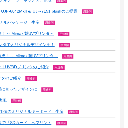
用途例
42MkII e/ UJF-7151 plusIIのご提案
用途例
リジナルパッケージ」生産
用途例
～ Mimaki製UVプリンタ～
用途例
ンタでオリジナルデザインを！
用途例
 ～ Mimaki製UVプリンタ～
用途例
｜UV/3Dプリンタのご紹介
用途例
ンタのご紹介
用途例
間に合ったデザインに
用途例
実現
用途例
付加価値のオリジナルキーボード」生産
用途例
ンタで「SDカード」へプリント
用途例