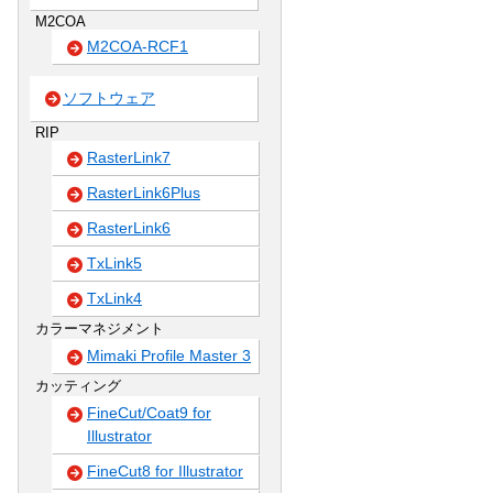
M2COA
M2COA-RCF1
ソフトウェア
RIP
RasterLink7
RasterLink6Plus
RasterLink6
TxLink5
TxLink4
カラーマネジメント
Mimaki Profile Master 3
カッティング
FineCut/Coat9 for
Illustrator
FineCut8 for Illustrator