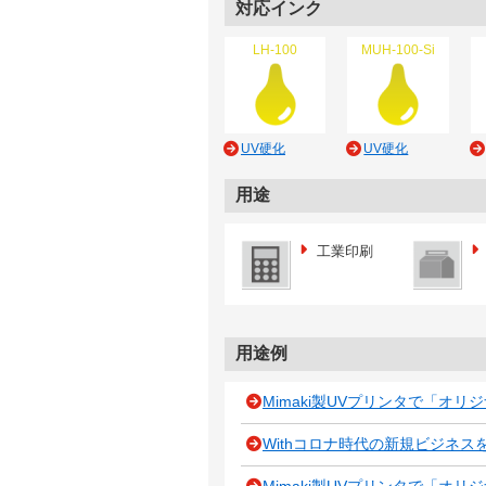
対応インク
LH-100
MUH-100-Si
UV硬化
UV硬化
用途
工業印刷
用途例
Mimaki製UVプリンタで「オ
Withコロナ時代の新規ビジネス
Mimaki製UVプリンタで「オ