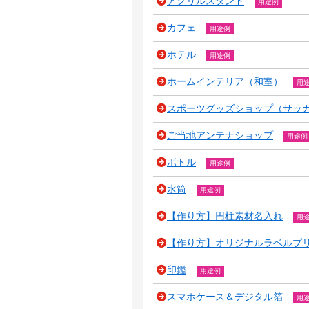
アクリルスタンド
用途例
カフェ
用途例
ホテル
用途例
ホームインテリア（和室）
用
スポーツグッズショップ（サッ
ご当地アンテナショップ
用途例
ボトル
用途例
水筒
用途例
【作り方】円柱素材名入れ
用
【作り方】オリジナルラベルプ
印鑑
用途例
スマホケース＆デジタル箔
用