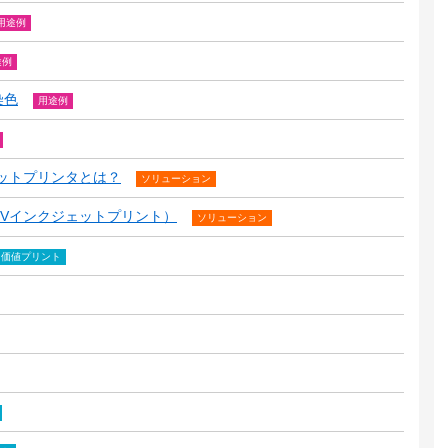
用途例
途例
染色
用途例
ットプリンタとは？
ソリューション
Vインクジェットプリント）
ソリューション
加価値プリント