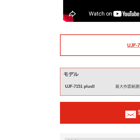
UJF-7
モデル
UJF-7151 plusII
最大作図範囲：7