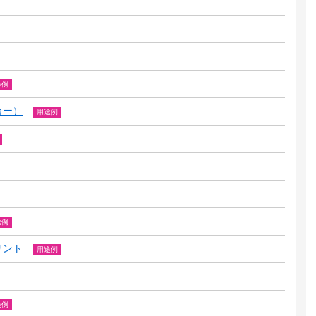
途例
カー）
用途例
途例
リント
用途例
途例