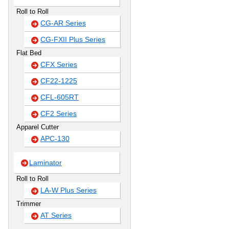
Roll to Roll
CG-AR Series
CG-FXII Plus Series
Flat Bed
CFX Series
CF22-1225
CFL-605RT
CF2 Series
Apparel Cutter
APC-130
Laminator
Roll to Roll
LA-W Plus Series
Trimmer
AT Series