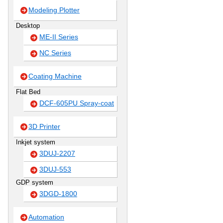
Modeling Plotter
Desktop
ME-II Series
NC Series
Coating Machine
Flat Bed
DCF-605PU Spray-coat
3D Printer
Inkjet system
3DUJ-2207
3DUJ-553
GDP system
3DGD-1800
Automation