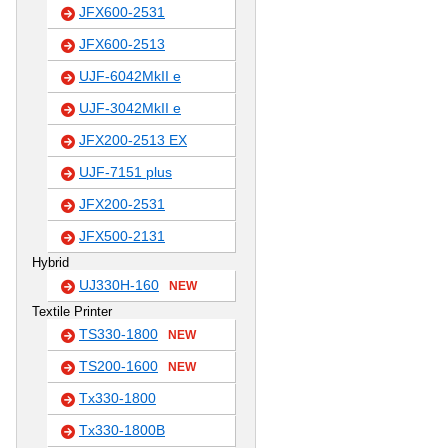
JFX600-2531
JFX600-2513
UJF-6042MkII e
UJF-3042MkII e
JFX200-2513 EX
UJF-7151 plus
JFX200-2531
JFX500-2131
Hybrid
UJ330H-160
NEW
Textile Printer
TS330-1800
NEW
TS200-1600
NEW
Tx330-1800
Tx330-1800B