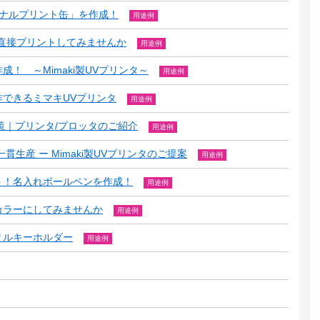
リジナルプリント缶」を作成！
用途例
直接プリントしてみませんか
用途例
！ ～Mimaki製UVプリンタ～
用途例
できるミマキUVプリンタ
用途例
策｜プリンタ/プロッタのご紹介
用途例
生産 ー Mimaki製UVプリンタのご提案
用途例
ト！名入れボールペンを作成！
用途例
カラーにしてみませんか
用途例
リルキーホルダー
用途例