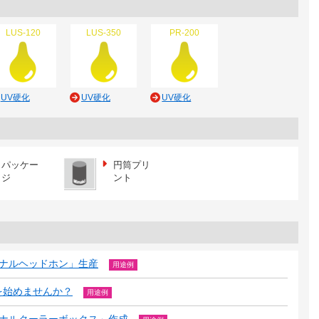
LUS-120
LUS-350
PR-200
UV硬化
UV硬化
UV硬化
パッケー
円筒プリ
ジ
ント
リジナルヘッドホン」生産
用途例
を始めませんか？
用途例
リジナルクーラーボックス」作成