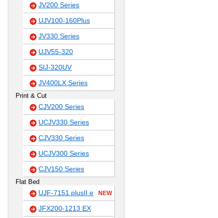
JV200 Series
UJV100-160Plus
JV330 Series
UJV55-320
SIJ-320UV
JV400LX Series
Print & Cut
CJV200 Series
UCJV330 Series
CJV330 Series
UCJV300 Series
CJV150 Series
Flat Bed
UJF-7151 plusII e
NEW
JFX200-1213 EX