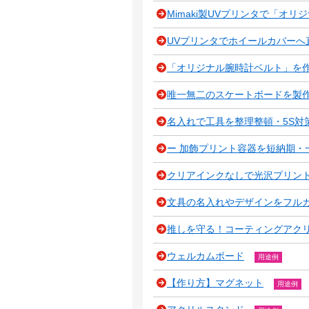
Mimaki製UVプリンタで「オ
UVプリンタでホイールカバーへ
「オリジナル腕時計ベルト」を作成
唯一無二のスケートボードを製作
名入れで工具を整理整頓・5S対
ー 加飾プリント容器を短納期・一貫
クリアインクなしで光沢プリン
文具の名入れやデザインをフル
推しを守る！コーティングアク
ウェルカムボード
用途例
【作り方】マグネット
用途例