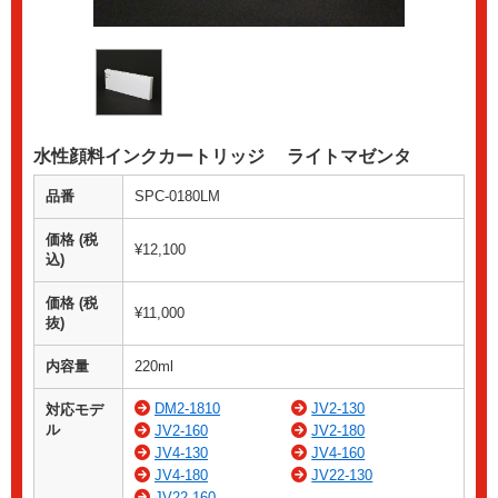
水性顔料インクカートリッジ ライトマゼンタ
品番
SPC-0180LM
価格 (税
¥12,100
込)
価格 (税
¥11,000
抜)
内容量
220ml
DM2-1810
JV2-130
対応モデ
ル
JV2-160
JV2-180
JV4-130
JV4-160
JV4-180
JV22-130
JV22-160