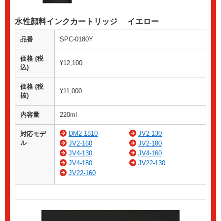
水性顔料インクカートリッジ イエロー
品番
SPC-0180Y
価格 (税
¥12,100
込)
価格 (税
¥11,000
抜)
内容量
220ml
DM2-1810
JV2-130
対応モデ
ル
JV2-160
JV2-180
JV4-130
JV4-160
JV4-180
JV22-130
JV22-160