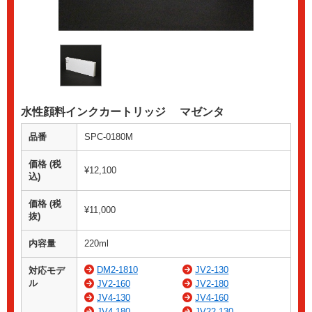
水性顔料インクカートリッジ マゼンタ
品番
SPC-0180M
価格 (税
¥12,100
込)
価格 (税
¥11,000
抜)
内容量
220ml
DM2-1810
JV2-130
対応モデ
ル
JV2-160
JV2-180
JV4-130
JV4-160
JV4-180
JV22-130