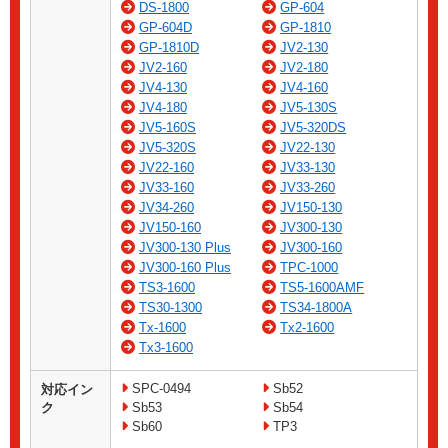
DS-1800
GP-604
GP-604D
GP-1810
GP-1810D
JV2-130
JV2-160
JV2-180
JV4-130
JV4-160
JV4-180
JV5-130S
JV5-160S
JV5-320DS
JV5-320S
JV22-130
JV22-160
JV33-130
JV33-160
JV33-260
JV34-260
JV150-130
JV150-160
JV300-130
JV300-130 Plus
JV300-160
JV300-160 Plus
TPC-1000
TS3-1600
TS5-1600AMF
TS30-1300
TS34-1800A
Tx-1600
Tx2-1600
Tx3-1600
SPC-0494
Sb52
対応イン
ク
Sb53
Sb54
Sb60
TP3