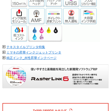
テキスタイルプリンタ特集
ミマキの昇華インクジェットプリンタ
純正インク_水性昇華インクページ
Tx500-1800DS カタログ