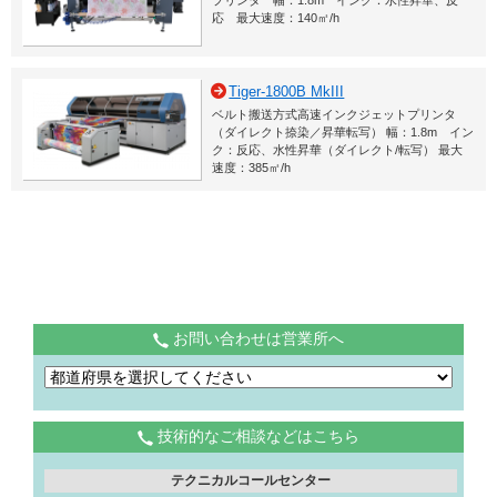
プリンタ 幅：1.8m インク：水性昇華、反
応 最大速度：140㎡/h
Tiger-1800B MkIII
ベルト搬送方式高速インクジェットプリンタ
（ダイレクト捺染／昇華転写） 幅：1.8m イン
ク：反応、水性昇華（ダイレクト/転写） 最大
速度：385㎡/h
お問い合わせは営業所へ
技術的なご相談などはこちら
テクニカルコールセンター