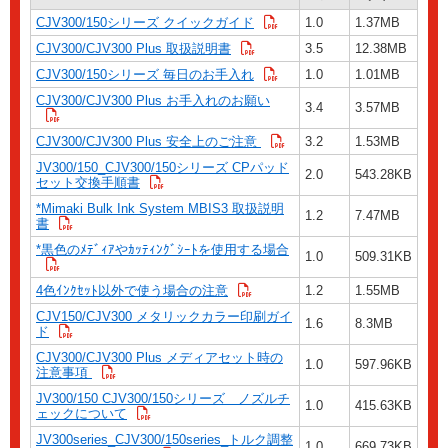
CJV300/150シリーズ クイックガイド
1.0
1.37MB
CJV300/CJV300 Plus 取扱説明書
3.5
12.38MB
CJV300/150シリーズ 毎日のお手入れ
1.0
1.01MB
CJV300/CJV300 Plus お手入れのお願い
3.4
3.57MB
CJV300/CJV300 Plus 安全上のご注意
3.2
1.53MB
JV300/150_CJV300/150シリーズ CPパッド
2.0
543.28KB
セット交換手順書
*Mimaki Bulk Ink System MBIS3 取扱説明
1.2
7.47MB
書
*黒色のﾒﾃﾞｨｱやｶｯﾃｨﾝｸﾞｼｰﾄを使用する場合
1.0
509.31KB
4色ｲﾝｸｾｯﾄ以外で使う場合の注意
1.2
1.55MB
CJV150/CJV300 メタリックカラー印刷ガイ
1.6
8.3MB
ド
CJV300/CJV300 Plus メディアセット時の
1.0
597.96KB
注意事項
JV300/150 CJV300/150シリーズ ノズルチ
1.0
415.63KB
ェックについて
JV300series_CJV300/150series_トルク調整
1.0
669.73KB