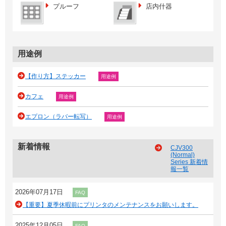
プルーフ
店内什器
用途例
【作り方】ステッカー
用途例
カフェ
用途例
エプロン（ラバー転写）
用途例
新着情報
CJV300
(Normal)
Series 新着情
報一覧
2026年07月17日
FAQ
【重要】夏季休暇前にプリンタのメンテナンスをお願いします。
2025年12月05日
FAQ