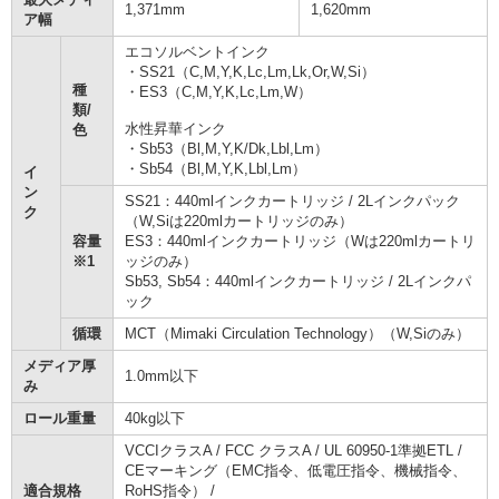
1,371mm
1,620mm
ア幅
エコソルベントインク
・SS21（C,M,Y,K,Lc,Lm,Lk,Or,W,Si）
種
・ES3（C,M,Y,K,Lc,Lm,W）
類/
水性昇華インク
色
・Sb53（Bl,M,Y,K/Dk,Lbl,Lm）
・Sb54（Bl,M,Y,K,Lbl,Lm）
イ
ン
SS21：440mlインクカートリッジ / 2Lインクパック
ク
（W,Siは220mlカートリッジのみ）
容量
ES3：440mlインクカートリッジ（Wは220mlカートリ
※1
ッジのみ）
Sb53, Sb54：440mlインクカートリッジ / 2Lインクパ
ック
循環
MCT（Mimaki Circulation Technology）（W,Siのみ）
メディア厚
1.0mm以下
み
ロール重量
40kg以下
VCCIクラスA / FCC クラスA / UL 60950-1準拠ETL /
CEマーキング（EMC指令、低電圧指令、機械指令、
適合規格
RoHS指令） /