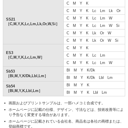
C M Y K
C M Y K Lc Lm Lk Or
C M Y K Lc Lm W
SS21
［C,M,Y,K,Lc,Lm,Lk,Or,W,Si］
C M Y K Lc Lm W Si
C M Y K Lk Or W
C M Y K Lk Or W Si
C M Y K
ES3
C M Y K Lc Lm
［C,M,Y,K,Lc,Lm,W］
C M Y K Lc Lm W
Bl M Y K/Dk
Sb53
［Bl,M,Y,K/Dk,Lbl,Lm］
Bl M Y K/Dk Lbl Lm
Bl M Y K
Sb54
［Bl,M,Y,K,Lbl,Lm］
Bl M Y K Lbl Lm
画面およびプリントサンプルは、一部ハメコミ合成です。
ホームページに記載の仕様、デザイン、寸法などは、技術改善等によ
り予告なく変更する場合があります。
ホームページに記載されている会社名、商品名は各社の商標または、
登録商標です。