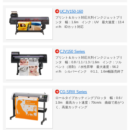
UCJV150-160
プリント＆カット対応大判インクジェットプリ
ンタ 幅：1.6m インク：UV 最大速度：13.4
㎡/h IDカット対応
CJV150 Series
プリント＆カット対応大判インクジェットプリ
ンタ 幅：0.8 / 1.1 / 1.3 / 1.6m インク：ソル
ベント（溶剤） / 水性昇華 最大速度：56.2
㎡/h シルバーインク ※1.1、1.6m幅販売終了
CG-SRIII Series
ロールタイプカッティングプロッタ 幅：0.6 /
1.0m 最高カット速度：70cm/s 曲線で差がつ
く、高速カッティング