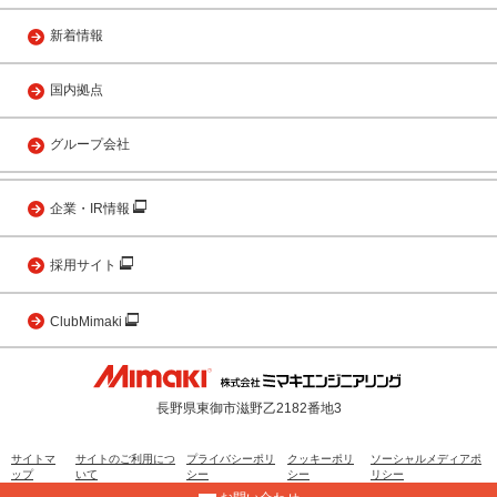
新着情報
国内拠点
グループ会社
企業・IR情報
採用サイト
ClubMimaki
長野県東御市滋野乙2182番地3
サイトマ
サイトのご利用につ
プライバシーポリ
クッキーポリ
ソーシャルメディアポ
ップ
いて
シー
シー
リシー