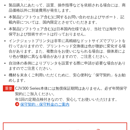
製品購入にあたって、設置、操作指導などを依頼される場合には、商
品価格以外に別途費用が発生します。
本製品(ソフトウェア含む)に関するお問い合わせおよびサポート、記
載内容については、国内限定とさせていただきます。
本製品(ソフトウェア含む)は日本国内仕様であり、当社では海外での
保守および技術サポートは行っておりません。
インクジェットプリンタは非常に高精細なドットサイズでプリントを
行っておりますので、プリントヘッド交換後は色が微妙に変化する場
合があります。また、複数台をお使いになられる場合は、個体差によ
り色が微妙に異なる場合がありますので、ご注意ください。
自治体の条例によりプリンタを設置する際に申請が必要な場合があり
ますのでご注意ください。
機材を末永くご利用いただくために、安心便利な「保守契約」をお勧
めします。
CJV300 Series本体には無償保証期間はありません。必ず年間保守
契約にご加入ください。
年1回の定期点検付きなので、安心してお使いいただけます。
保守契約・保守料金のご案内