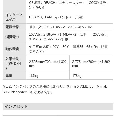
CB認証 / REACH・エナジースター・（CCC取得予
定）/RCM
インターフ
USB 2.0、LAN（イベントメール用）
ェイス
電源仕様
単相（AC100～120V / AC220～240V）×2
100V系：2.88kVA（1.44kVA×2）以下 200V系：
消費電力
3.84kVA（1.92kVA×2）以下
使用可能温度：20℃～30℃、湿度35～65％Rh（結露
動作環境
なきこと）
外形寸法
2,525mm×700mm×1,392
2,775mm×700mm×1,392
（W×D×H
mm
mm
）
重量
167kg
178kg
※1 2Lインクパックのご利用には別売りオプションのMBIS3（Mimaki
Bulk Ink System 3）が必要です。
インクセット