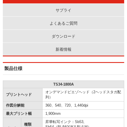
サプライ
よくあるご質問
ダウンロード
新着情報
製品仕様
TS34-1800A
オンデマンドピエゾヘッド（2ヘッドスタガ配
プリントヘッド
列）
作図分解能
360、540、720、1,440dpi
最大プリント幅
1,900mm
昇華転写インク：Sb53,
種類
Sb54（BL/M/Y/K/LBL/LM）