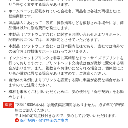
り予告なく変更する場合があります。
ホームページに記載されている会社名、商品名は各社の商標または、
登録商標です。
製品購入にあたって、設置、操作指導などを依頼される場合には、商
品価格以外に別途費用が発生します。
本製品（ソフトウェア含む）に関するお問い合わせおよびサポート、
記載内容については、国内限定とさせていただきます。
本製品（ソフトウェア含む）は日本国内仕様であり、当社では海外で
の保守および技術サポートは行っておりません。
インクジェットプリンタは非常に高精細なドットサイズでプリントを
行っておりますので、プリントヘッド交換後は色が微妙に変化する場
合があります。また、複数台をお使いになられる場合は、個体差によ
り色が微妙に異なる場合がありますので、ご注意ください。
自治体の条例によりプリンタを設置する際に申請が必要な場合があり
ますのでご注意ください。
機材を末永くご利用いただくために、安心便利な「保守契約」をお勧
めします。
TS34-1800A本体には無償保証期間はありません。必ず年間保守契
約にご加入ください。
年１回の定期点検付きなので、安心してお使いいただけます。
保守契約・保守料金のご案内