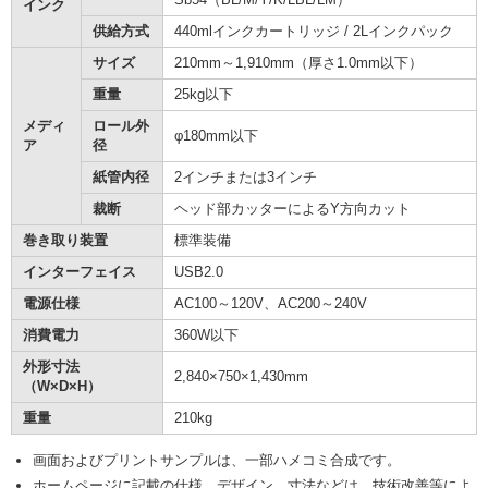
インク
供給方式
440mlインクカートリッジ / 2Lインクパック
サイズ
210mm～1,910mm（厚さ1.0mm以下）
重量
25kg以下
メディ
ロール外
φ180mm以下
ア
径
紙管内径
2インチまたは3インチ
裁断
ヘッド部カッターによるY方向カット
巻き取り装置
標準装備
インターフェイス
USB2.0
電源仕様
AC100～120V、AC200～240V
消費電力
360W以下
外形寸法
2,840×750×1,430mm
（W×D×H）
重量
210kg
画面およびプリントサンプルは、一部ハメコミ合成です。
ホームページに記載の仕様、デザイン、寸法などは、技術改善等によ