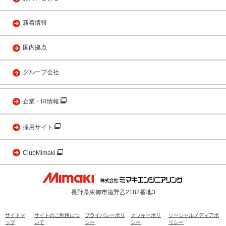
新着情報
国内拠点
グループ会社
企業・IR情報
採用サイト
ClubMimaki
長野県東御市滋野乙2182番地3
サイトマ
サイトのご利用につ
プライバシーポリ
クッキーポリ
ソーシャルメディアポ
ップ
いて
シー
シー
リシー