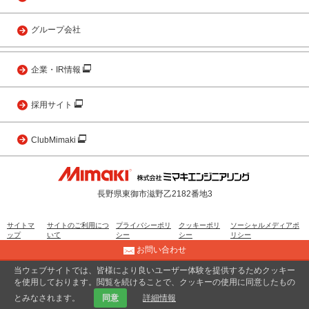
グループ会社
企業・IR情報
採用サイト
ClubMimaki
長野県東御市滋野乙2182番地3
サイトマ
サイトのご利用につ
プライバシーポリ
クッキーポリ
ソーシャルメディアポ
ップ
いて
シー
シー
リシー
お問い合わせ
当ウェブサイトでは、皆様により良いユーザー体験を提供するためクッキー
© 2001 MIMAKI ENGINEERING CO., LTD.
を使用しております。閲覧を続けることで、クッキーの使用に同意したもの
とみなされます。
同意
詳細情報