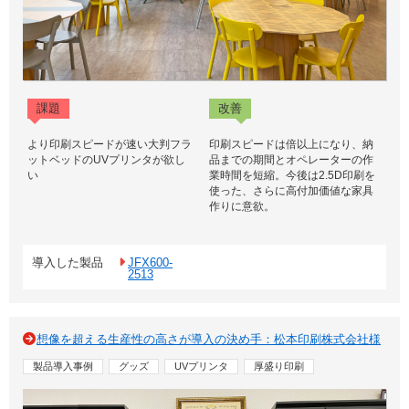
課題
改善
より印刷スピードが速い大判フラ
印刷スピードは倍以上になり、納
ットベッドのUVプリンタが欲し
品までの期間とオペレーターの作
い
業時間を短縮。今後は2.5D印刷を
使った、さらに高付加価値な家具
作りに意欲。
導入した製品
JFX600-
2513
想像を超える生産性の高さが導入の決め手：松本印刷株式会社様
製品導入事例
グッズ
UVプリンタ
厚盛り印刷