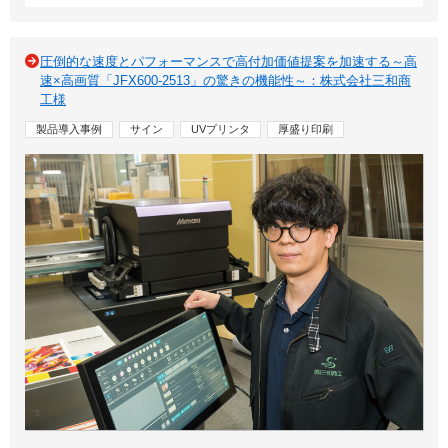
圧倒的な速度とパフォーマンスで高付加価値提案を加速する～高
速×高画質「JFX600-2513」の驚きの機能性～：株式会社三和商
工様
製品導入事例
サイン
UVプリンタ
厚盛り印刷