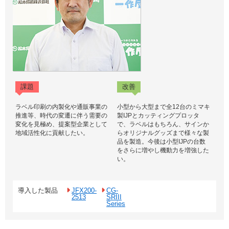
課題
改善
ラベル印刷の内製化や通販事業の
小型から大型まで全12台のミマキ
推進等、時代の変遷に伴う需要の
製IJPとカッティングプロッタ
変化を見極め、提案型企業として
で、ラベルはもちろん、サインか
地域活性化に貢献したい。
らオリジナルグッズまで様々な製
品を製造。今後は小型IJPの台数
をさらに増やし機動力を増強した
い。
導入した製品
JFX200-
CG-
2513
SRIII
Series