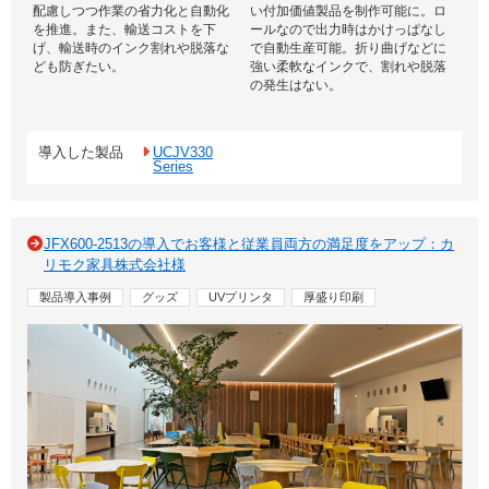
配慮しつつ作業の省力化と自動化
い付加価値製品を制作可能に。ロ
を推進。また、輸送コストを下
ールなので出力時はかけっぱなし
げ、輸送時のインク割れや脱落な
で自動生産可能。折り曲げなどに
ども防ぎたい。
強い柔軟なインクで、割れや脱落
の発生はない。
導入した製品
UCJV330
Series
JFX600-2513の導入でお客様と従業員両方の満足度をアップ：カ
リモク家具株式会社様
製品導入事例
グッズ
UVプリンタ
厚盛り印刷