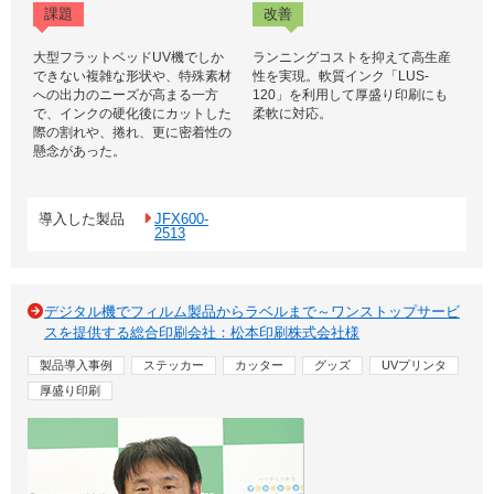
課題
改善
大型フラットベッドUV機でしか
ランニングコストを抑えて高生産
できない複雑な形状や、特殊素材
性を実現。軟質インク「LUS-
への出力のニーズが高まる一方
120」を利用して厚盛り印刷にも
で、インクの硬化後にカットした
柔軟に対応。
際の割れや、捲れ、更に密着性の
懸念があった。
導入した製品
JFX600-
2513
デジタル機でフィルム製品からラベルまで～ワンストップサービ
スを提供する総合印刷会社：松本印刷株式会社様
製品導入事例
ステッカー
カッター
グッズ
UVプリンタ
厚盛り印刷