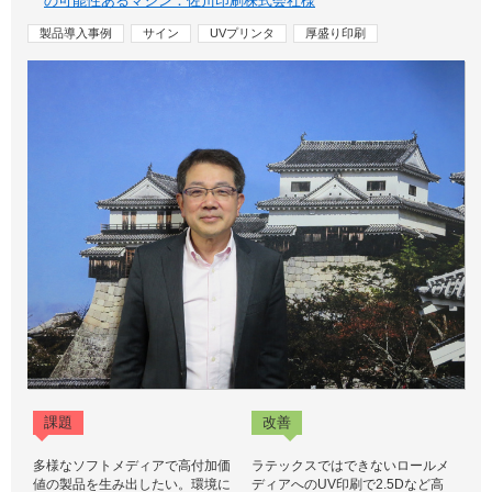
の可能性あるマシン：佐川印刷株式会社様
製品導入事例
サイン
UVプリンタ
厚盛り印刷
課題
改善
多様なソフトメディアで高付加価
ラテックスではできないロールメ
値の製品を生み出したい。環境に
ディアへのUV印刷で2.5Dなど高