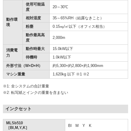
使用可能温
20～30℃
度
相対湿度
35～65%RH（結露なきこと）
動作環
境
粉塵
0.15㎎/㎥以下（オフィス相当）
動作最高高
2,000m
度
動作時最大
15.0kW以下
消費電
力
待機時
1.0kW以下
外形寸法（W×D×H）
約5,300×約2,800×約1,900mm
マシン重量
1,620kg 以下 ※1 ※2
※1: 全システムの合計重量
※2: 転写紙とインクの重量を含まない
インクセット
MLSb510
Bl M Y K
［Bl,M,Y,K］