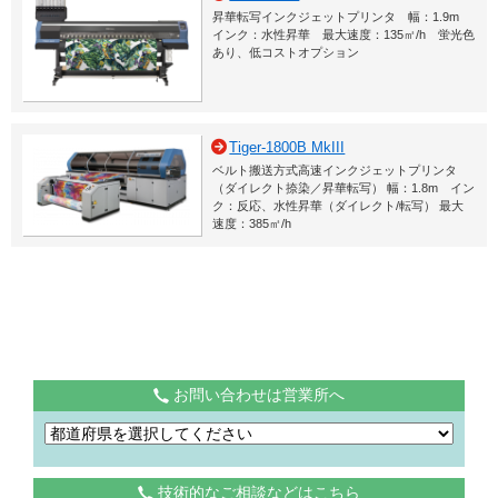
昇華転写インクジェットプリンタ 幅：1.9m
インク：水性昇華 最大速度：135㎡/h 蛍光色
あり、低コストオプション
Tiger-1800B MkIII
ベルト搬送方式高速インクジェットプリンタ
（ダイレクト捺染／昇華転写） 幅：1.8m イン
ク：反応、水性昇華（ダイレクト/転写） 最大
速度：385㎡/h
お問い合わせは営業所へ
技術的なご相談などはこちら