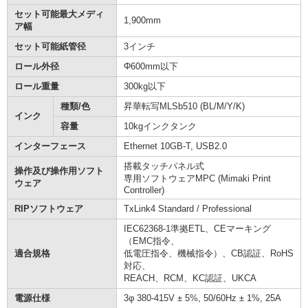
セット可能最大メディ
1,900mm
ア幅
セット可能紙管径
3インチ
ロール外径
Φ600mm以下
ロール重量
300kg以下
種類/色
昇華転写MLSb510 (BL/M/Y/K)
インク
容量
10kgインクタンク
インターフェース
Ethernet 10GB-T, USB2.0
搭載タッチパネル式
操作及び操作用ソフト
専用ソフトウェアMPC (Mimaki Print
ウェア
Controller)
RIPソフトウェア
TxLink4 Standard / Professional
IEC62368-1準拠ETL、CEマーキング
（EMC指令、
適合規格
低電圧指令、機械指令）、CB認証、RoHS
対応、
REACH、RCM、KC認証、UKCA
電源仕様
3φ 380-415V ± 5%, 50/60Hz ± 1%, 25A