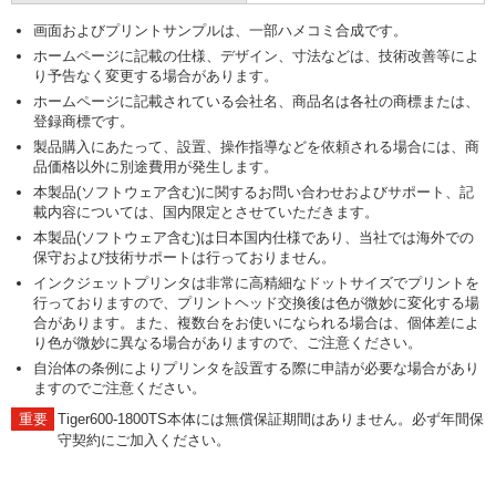
画面およびプリントサンプルは、一部ハメコミ合成です。
ホームページに記載の仕様、デザイン、寸法などは、技術改善等によ
り予告なく変更する場合があります。
ホームページに記載されている会社名、商品名は各社の商標または、
登録商標です。
製品購入にあたって、設置、操作指導などを依頼される場合には、商
品価格以外に別途費用が発生します。
本製品(ソフトウェア含む)に関するお問い合わせおよびサポート、記
載内容については、国内限定とさせていただきます。
本製品(ソフトウェア含む)は日本国内仕様であり、当社では海外での
保守および技術サポートは行っておりません。
インクジェットプリンタは非常に高精細なドットサイズでプリントを
行っておりますので、プリントヘッド交換後は色が微妙に変化する場
合があります。また、複数台をお使いになられる場合は、個体差によ
り色が微妙に異なる場合がありますので、ご注意ください。
自治体の条例によりプリンタを設置する際に申請が必要な場合があり
ますのでご注意ください。
Tiger600-1800TS本体には無償保証期間はありません。必ず年間保
守契約にご加入ください。