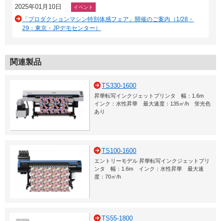
2025年01月10日
イベント
「プロダクションマシン特別体感フェア」開催のご案内（1/28・
29：東京・JPデモセンター）
関連製品
TS330-1600
昇華転写インクジェットプリンタ 幅：1.6m
インク：水性昇華 最大速度：135㎡/h 蛍光色
あり
TS100-1600
エントリーモデル 昇華転写インクジェットプリ
ンタ 幅：1.6m インク：水性昇華 最大速
度：70㎡/h
TS55-1800