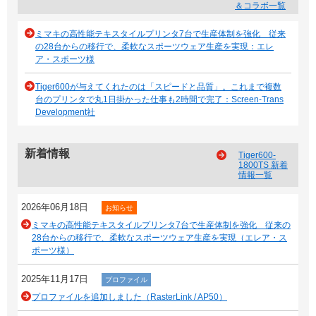
＆コラボ一覧
ミマキの高性能テキスタイルプリンタ7台で生産体制を強化 従来
の28台からの移行で、柔軟なスポーツウェア生産を実現：エレ
ア・スポーツ様
Tiger600が与えてくれたのは「スピードと品質」。これまで複数
台のプリンタで丸1日掛かった仕事も2時間で完了：Screen-Trans
Development社
新着情報
Tiger600-
1800TS 新着
情報一覧
2026年06月18日
お知らせ
ミマキの高性能テキスタイルプリンタ7台で生産体制を強化 従来の
28台からの移行で、柔軟なスポーツウェア生産を実現（エレア・ス
ポーツ様）
2025年11月17日
プロファイル
プロファイルを追加しました（RasterLink / AP50）