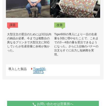
課題
改善
大型注文の受注のためには3日以内
Tiger600の導入により一日の生産
の納品が必要。今までは複数台の
量を3倍に増やせたことで、これま
異なるプリンタで大型注文に対応
での3～4倍の量を受注できるよう
していたが生産容量に余裕が無か
になった。さらに1点物のバナーの
った。
注文もすぐに出力し短納期を実
現。
導入した製品
Tiger600-
1800TS
お問い合わせは営業所へ