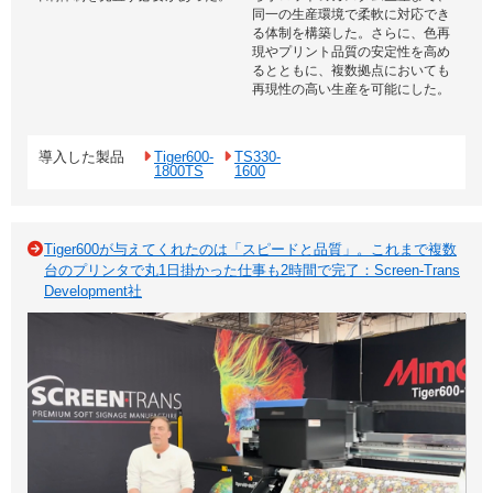
同一の生産環境で柔軟に対応でき
る体制を構築した。さらに、色再
現やプリント品質の安定性を高め
るとともに、複数拠点においても
再現性の高い生産を可能にした。
導入した製品
Tiger600-
TS330-
1800TS
1600
Tiger600が与えてくれたのは「スピードと品質」。これまで複数
台のプリンタで丸1日掛かった仕事も2時間で完了：Screen-Trans
Development社