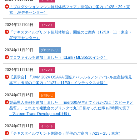
「プロダクションマシン特別体感フェア」開催のご案内（1/28・29：東
京・JPデモセンター）
2024年12月05日
イベント
「テキスタイルプリント個別体験会」開催のご案内（12/10・11：東京・
JPデモセンター）
2024年11月29日
プロファイル
プロファイルを追加しました（TxLink / MLSb510インク）
2024年11月15日
イベント
【展示会】「JIAM 2024 OSAKA 国際アパレル＆ノンアパレル生産技術見
本市」出展のご案内（11/27～11/30：インテックス大阪）
2024年07月16日
お知らせ
製品導入事例を追加しました：Tiger600が与えてくれたのは「スピードと
品質」。これまで複数台のプリンタで丸1日掛かった仕事も2時間で完了
（Screen-Trans Development社様）
2024年07月11日
イベント
「テキスタイルプリント体験会」開催のご案内（7/23～25：東京）