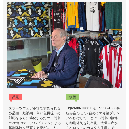
課題
改善
スポーツウェア市場で求められる
Tiger600-1800TSとTS330-1600を
多品種・短納期・高い色再現への
組み合わせた7台のミマキ製プリン
対応をさらに強化するため、従来
タへ移行したことで、従来の複雑
の28台のデジタルプリンタによる
な印刷体制を効率化。大量生産か
印刷体制を見直す必要があった。
ら小ロットのカスタム生産まで、