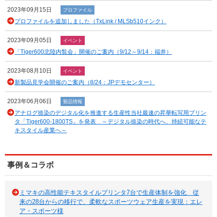
2023年09月15日
プロファイル
プロファイルを追加しました（TxLink / MLSb510インク）
2023年09月05日
イベント
「Tiger600北陸内覧会」開催のご案内（9/12～9/14：福井）
2023年08月10日
イベント
新製品見学会開催のご案内（8/24：JPデモセンター）
2023年06月06日
製品情報
アナログ捺染のデジタル化を推進する生産性当社最速の昇華転写用プリン
タ「Tiger600-1800TS」を発表 ～デジタル捺染の時代へ、持続可能なテ
キスタイル産業へ～
事例＆コラボ
ミマキの高性能テキスタイルプリンタ7台で生産体制を強化 従
来の28台からの移行で、柔軟なスポーツウェア生産を実現：エレ
ア・スポーツ様