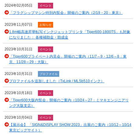
2024年02月05日
イベント
「フラグシップマシン特別内覧会」開催のご案内（2/19・20：東京）
2023年11月07日
お知らせ
1.8m幅高速昇華転写インクジェットプリンタ「Tiger600-1800TS」も対象
になりました： 各種補助金・助成金
2023年10月31日
イベント
「Tiger600プライベート内見会」開催のご案内（11/7～9・12/6～8：東
京、11/28～29：大阪）
2023年10月31日
プロファイル
プロファイルを追加しました（TxLink / MLSb510インク）
2023年10月18日
イベント
「Tiger600大阪内覧会」開催のご案内（10/24～27：ミマキエンジニアリ
ング大阪支店）
2023年10月04日
イベント
【展示会】 「SIGN&DISPLAY SHOW 2023」出展のご案内（10/12～10/14
東京ビッグサイト）