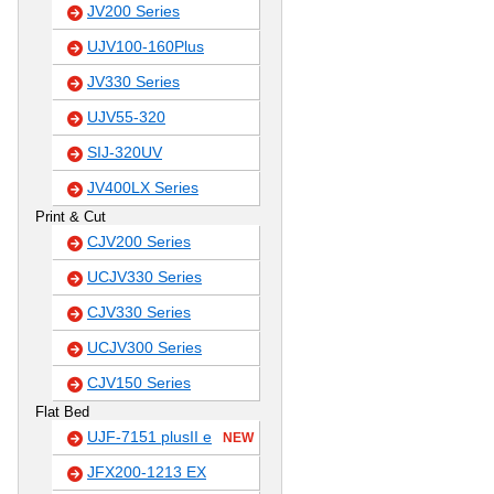
JV200 Series
UJV100-160Plus
JV330 Series
UJV55-320
SIJ-320UV
JV400LX Series
Print & Cut
CJV200 Series
UCJV330 Series
CJV330 Series
UCJV300 Series
CJV150 Series
Flat Bed
UJF-7151 plusII e
NEW
JFX200-1213 EX