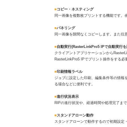
■
コピー・ネスティング
同一画像を複数枚プリントする機能です。
■
パネリング
同一画像を隙間なくコピーします。また任
■
自動実行(RasterLinkPro5 IPで自動
クライアントアプリケーションからRasterL
RasterLinkPro5 IPでプリント操作を
■
印刷情報ラベル
ジョブに設定した印刷、編集条件等の情報
る場合などに便利です。
■
進行状況表示
RIPの進行状況や、経過時間や処理完了ま
■
スタンドアローン動作
スタンドアローンで動作するので初期設定