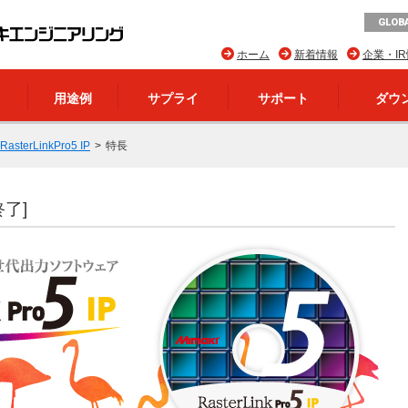
GLOBA
ホーム
新着情報
企業・I
用途例
サプライ
サポート
ダウ
RasterLinkPro5 IP
特長
終了]