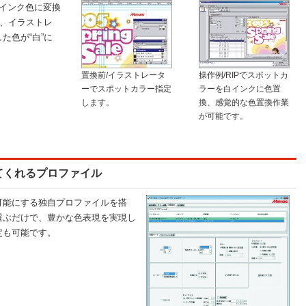
インク色に変換
合、イラストレ
た色が“白”に
置換前/イラストレータ
操作例/RIPでスポットカ
ーでスポットカラー指定
ラーを白インクに色置
します。
換、感覚的な色置換作業
が可能です。
てくれるプロファイル
可能にする独自プロファイルを搭
選ぶだけで、豊かな色表現を実現し
定も可能です。