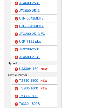
JFX600-2531
JFX600-2513
UJF-6042MkII e
UJF-3042MkII e
JFX200-2513 EX
UJF-7151 plus
JFX200-2531
JFX500-2131
Hybrid
UJ330H-160
NEW
Textile Printer
TS330-1800
NEW
TS200-1600
NEW
Tx330-1800
Tx330-1800B