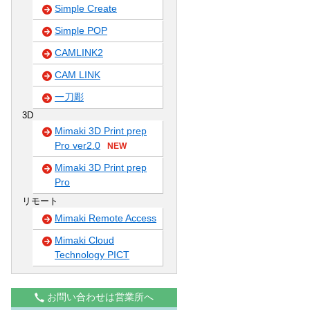
Simple Create
Simple POP
CAMLINK2
CAM LINK
一刀彫
3D
Mimaki 3D Print prep
Pro ver2.0
NEW
Mimaki 3D Print prep
Pro
リモート
Mimaki Remote Access
Mimaki Cloud
Technology PICT
お問い合わせは営業所へ