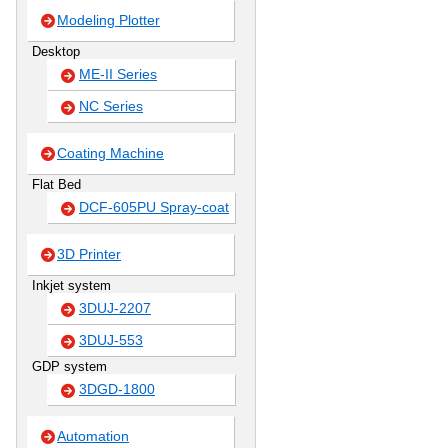
Modeling Plotter
Desktop
ME-II Series
NC Series
Coating Machine
Flat Bed
DCF-605PU Spray-coat
3D Printer
Inkjet system
3DUJ-2207
3DUJ-553
GDP system
3DGD-1800
Automation