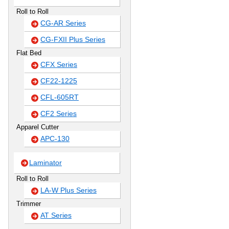
Roll to Roll
CG-AR Series
CG-FXII Plus Series
Flat Bed
CFX Series
CF22-1225
CFL-605RT
CF2 Series
Apparel Cutter
APC-130
Laminator
Roll to Roll
LA-W Plus Series
Trimmer
AT Series