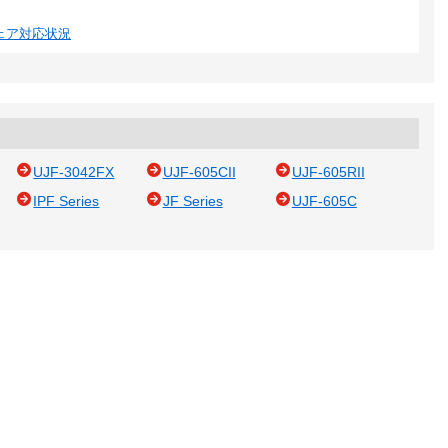
ウェア対応状況
UJF-3042FX
UJF-605CII
UJF-605RII
IPF Series
JF Series
UJF-605C