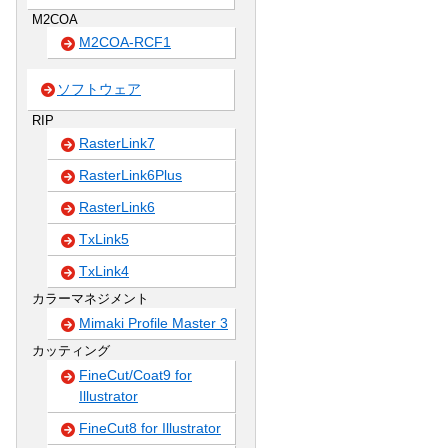
M2COA
M2COA-RCF1
ソフトウェア
RIP
RasterLink7
RasterLink6Plus
RasterLink6
TxLink5
TxLink4
カラーマネジメント
Mimaki Profile Master 3
カッティング
FineCut/Coat9 for
Illustrator
FineCut8 for Illustrator