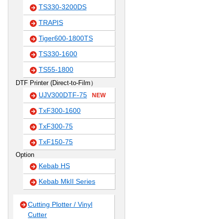
TS330-3200DS
TRAPIS
Tiger600-1800TS
TS330-1600
TS55-1800
DTF Printer (Direct-to-Film）
UJV300DTF-75
NEW
TxF300-1600
TxF300-75
TxF150-75
Option
Kebab HS
Kebab MkII Series
Cutting Plotter / Vinyl
Cutter