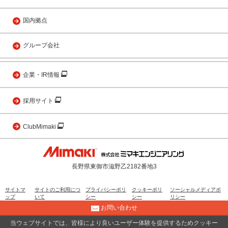
国内拠点
グループ会社
企業・IR情報
採用サイト
ClubMimaki
長野県東御市滋野乙2182番地3
サイトマ
サイトのご利用につ
プライバシーポリ
クッキーポリ
ソーシャルメディアポ
ップ
いて
シー
シー
リシー
お問い合わせ
当ウェブサイトでは、皆様により良いユーザー体験を提供するためクッキー
© 2001 MIMAKI ENGINEERING CO., LTD.