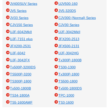
JV400SUV Series
UJV500-160
JV5 Series
JV5-320DS
JV33 Series
CJV300 (Normal) Series
CJV150 Series
CJV30 Series
UJF-6042MkII
UJF-3042MkII
UJF-7151 plus
JFX200-2513
JFX200-2531
JFX500-2131
UJF-6042
UJF-3042HG
UJF-3042FX
Tx300P-1800B
Tx500P-3200DS
TS30-1300
TS500P-3200
Tx300P-1800
TS300P-1800
TS500-1800
Tx500-1800B
Tx500-1800DS
TS34-1800A
TPC-1000
TS5-1600AMF
TS3-1600