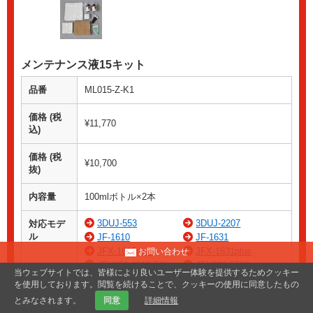
メンテナンス液15キット
品番
ML015-Z-K1
価格 (税
¥11,770
込)
価格 (税
¥10,700
抜)
内容量
100mlボトル×2本
3DUJ-553
3DUJ-2207
対応モデ
ル
JF-1610
JF-1631
JFX-1615plus
JFX-1631plus
お問い合わせ
JFX200-1213 EX
JFX200-2513
当ウェブサイトでは、皆様により良いユーザー体験を提供するためクッキー
JFX200-2513 EX
JFX200-2531
を使用しております。閲覧を続けることで、クッキーの使用に同意したもの
JFX500-2131
JFX600-2513
とみなされます。
同意
詳細情報
JFX600-2531
SIJ-320UV