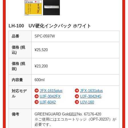
LH-100 UV硬化インクパック ホワイト
品番
SPC-0597W
価格 (税
¥25,520
込)
価格 (税
¥23,200
抜)
内容量
600ml
JFX-1615plus
JFX-1631plus
対応モデ
ル
UJF-3042FX
UJF-3042HG
UJF-6042
UJV-160
備考
GREENGUARD Gold認証No. 67176-420
※ご使用にはエコカートリッジ（OPT-J0237）が
必要です。