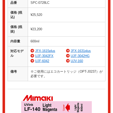
品番
SPC-0728LC
価格 (税
¥25,520
込)
価格 (税
¥23,200
抜)
内容量
600ml
JFX-1615plus
JFX-1631plus
対応モデ
ル
UJF-3042FX
UJF-3042HG
UJF-6042
UJV-160
備考
※ご使用にはエコカートリッジ（OPT-J0237）が
必要です。