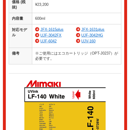
価格 (税
¥23,200
抜)
内容量
600ml
JFX-1615plus
JFX-1631plus
対応モデ
ル
UJF-3042FX
UJF-3042HG
UJF-6042
UJV-160
備考
※ご使用にはエコカートリッジ（OPT-J0237）が
必要です。