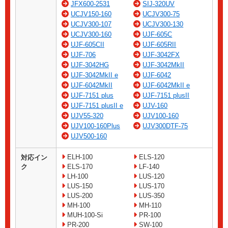
JFX600-2531
SIJ-320UV
UCJV150-160
UCJV300-75
UCJV300-107
UCJV300-130
UCJV300-160
UJF-605C
UJF-605CII
UJF-605RII
UJF-706
UJF-3042FX
UJF-3042HG
UJF-3042MkII
UJF-3042MkII e
UJF-6042
UJF-6042MkII
UJF-6042MkII e
UJF-7151 plus
UJF-7151 plusII
UJF-7151 plusII e
UJV-160
UJV55-320
UJV100-160
UJV100-160Plus
UJV300DTF-75
UJV500-160
ELH-100
ELS-120
対応イン
ク
ELS-170
LF-140
LH-100
LUS-120
LUS-150
LUS-170
LUS-200
LUS-350
MH-100
MH-110
MUH-100-Si
PR-100
PR-200
SW-100