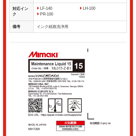
LF-140
LH-100
対応イン
ク
PR-100
備考
インク経路洗浄用