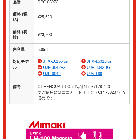
品番
SPC-0597C
価格 (税
¥25,520
込)
価格 (税
¥23,200
抜)
内容量
600ml
JFX-1615plus
JFX-1631plus
対応モデ
ル
UJF-3042FX
UJF-3042HG
UJF-6042
UJV-160
備考
GREENGUARD Gold認証No. 67176-420
※ご使用にはエコカートリッジ（OPT-J0237）が
必要です。