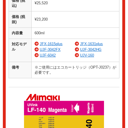
価格 (税
¥25,520
込)
価格 (税
¥23,200
抜)
内容量
600ml
JFX-1615plus
JFX-1631plus
対応モデ
ル
UJF-3042FX
UJF-3042HG
UJF-6042
UJV-160
備考
※ご使用にはエコカートリッジ（OPT-J0237）が
必要です。