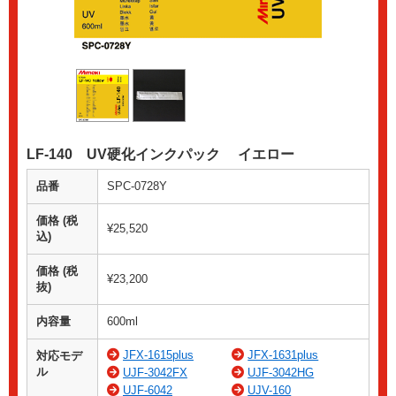
LF-140 UV硬化インクパック イエロー
品番
SPC-0728Y
価格 (税
¥25,520
込)
価格 (税
¥23,200
抜)
内容量
600ml
JFX-1615plus
JFX-1631plus
対応モデ
ル
UJF-3042FX
UJF-3042HG
UJF-6042
UJV-160