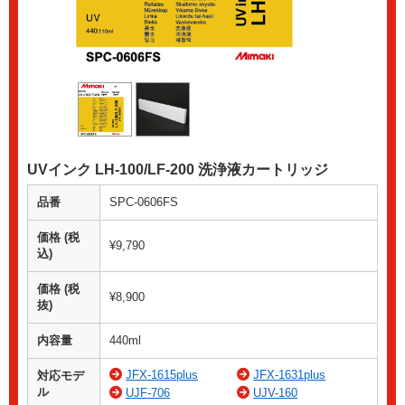
UVインク LH-100/LF-200 洗浄液カートリッジ
品番
SPC-0606FS
価格 (税
¥9,790
込)
価格 (税
¥8,900
抜)
内容量
440ml
JFX-1615plus
JFX-1631plus
対応モデ
ル
UJF-706
UJV-160