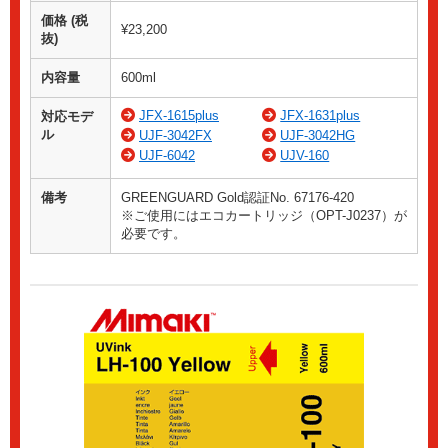
価格 (税
¥23,200
抜)
内容量
600ml
JFX-1615plus
JFX-1631plus
対応モデ
ル
UJF-3042FX
UJF-3042HG
UJF-6042
UJV-160
備考
GREENGUARD Gold認証No. 67176-420
※ご使用にはエコカートリッジ（OPT-J0237）が
必要です。