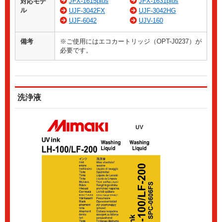
JFX-1615plus
JFX-1631plus
対応モデ
ル
UJF-3042FX
UJF-3042HG
UJF-6042
UJV-160
備考
※ご使用にはエコカートリッジ（OPT-J0237）が
必要です。
洗浄液