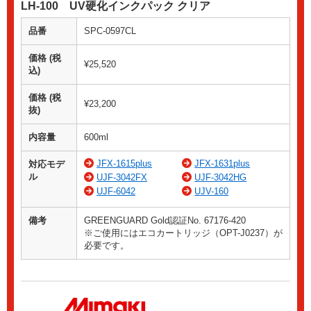
LH-100 UV硬化インクパック クリア
品番
SPC-0597CL
価格 (税
¥25,520
込)
価格 (税
¥23,200
抜)
内容量
600ml
JFX-1615plus
JFX-1631plus
対応モデ
ル
UJF-3042FX
UJF-3042HG
UJF-6042
UJV-160
備考
GREENGUARD Gold認証No. 67176-420
※ご使用にはエコカートリッジ（OPT-J0237）が
必要です。