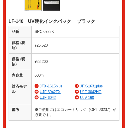
LF-140 UV硬化インクパック ブラック
品番
SPC-0728K
価格 (税
¥25,520
込)
価格 (税
¥23,200
抜)
内容量
600ml
JFX-1615plus
JFX-1631plus
対応モデ
ル
UJF-3042FX
UJF-3042HG
UJF-6042
UJV-160
備考
※ご使用にはエコカートリッジ（OPT-J0237）が
必要です。